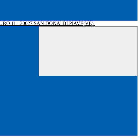
RO 11 - 30027 SAN DONA' DI PIAVE(VE)