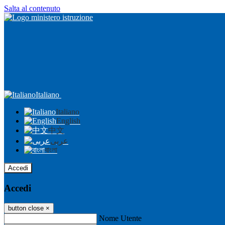
Salta al contenuto
Italiano
Italiano
English
中文
عربى
বাংলা
Accedi
Accedi
button close
×
Nome Utente