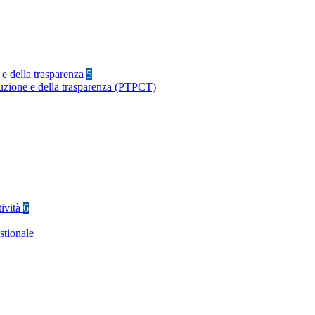
 e della trasparenza
5
ruzione e della trasparenza (PTPCT)
tività
6
stionale