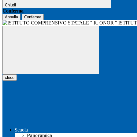
Chiudi
Conferma
Annulla
Conferma
ISTITU
close
Scuola
Panoramica