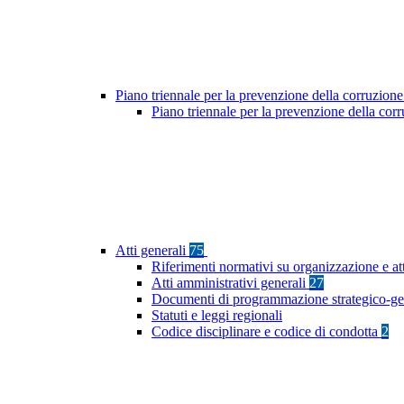
Piano triennale per la prevenzione della corruzione
Piano triennale per la prevenzione della cor
Atti generali
75
Riferimenti normativi su organizzazione e at
Atti amministrativi generali
27
Documenti di programmazione strategico-ge
Statuti e leggi regionali
Codice disciplinare e codice di condotta
2