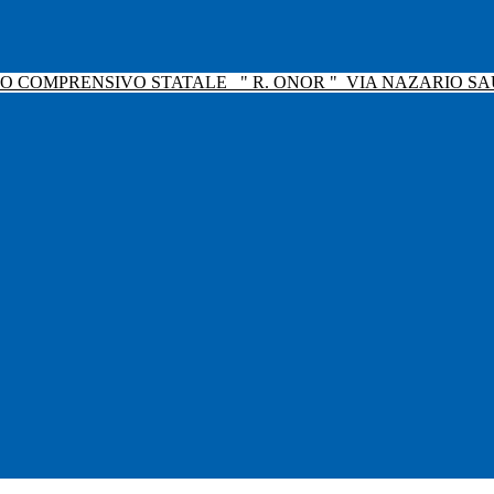
TO COMPRENSIVO STATALE
" R. ONOR "
VIA NAZARIO SAU