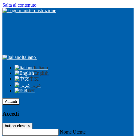
Salta al contenuto
Italiano
Italiano
English
中文
عربى
বাংলা
Accedi
Accedi
button close
×
Nome Utente