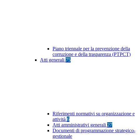
Piano triennale per la prevenzione della
corruzione e della trasparenza (PTPCT)
Atti generali
75
Riferimenti normativi su organizzazione e
attività
6
Atti amministrativi generali
27
Documenti di programmazione strategico-
gestionale