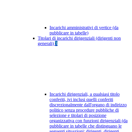
Incarichi amministrativi di vertice (da
pubblicare in tabelle)
Titolari di incarichi dirigenziali (dirigenti non
generali)
3
Incarichi dirigenziali, a qualsiasi titolo
conferiti, ivi inclusi quelli conferiti
discrezionalmente dall'organo di indirizzo
politico senza procedure pubbliche di
selezione e titolari di posizione
organizzativa con funzioni dirigenziali (da
pubblicare in tabelle che distinguano le
seguenti situazioni: dirigenti, dirigenti