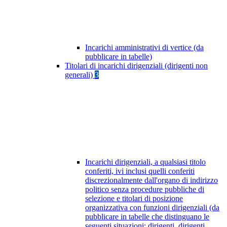
Incarichi amministrativi di vertice (da
pubblicare in tabelle)
Titolari di incarichi dirigenziali (dirigenti non
generali)
3
Incarichi dirigenziali, a qualsiasi titolo
conferiti, ivi inclusi quelli conferiti
discrezionalmente dall'organo di indirizzo
politico senza procedure pubbliche di
selezione e titolari di posizione
organizzativa con funzioni dirigenziali (da
pubblicare in tabelle che distinguano le
seguenti situazioni: dirigenti, dirigenti