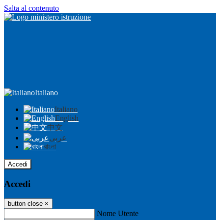
Salta al contenuto
Italiano
Italiano
English
中文
عربى
বাংলা
Accedi
Accedi
button close
×
Nome Utente