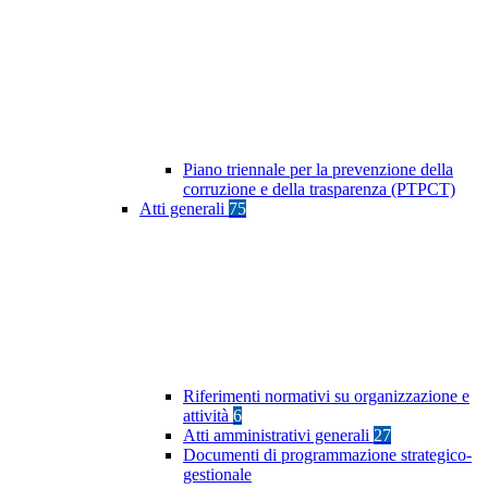
Piano triennale per la prevenzione della
corruzione e della trasparenza (PTPCT)
Atti generali
75
Riferimenti normativi su organizzazione e
attività
6
Atti amministrativi generali
27
Documenti di programmazione strategico-
gestionale