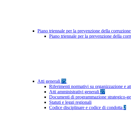
Piano triennale per la prevenzione della corruzione
Piano triennale per la prevenzione della cor
Atti generali
75
Riferimenti normativi su organizzazione e at
Atti amministrativi generali
27
Documenti di programmazione strategico-ge
Statuti e leggi regionali
Codice disciplinare e codice di condotta
2