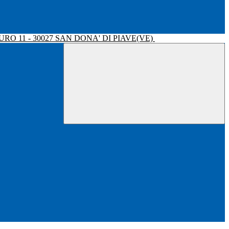
RO 11 - 30027 SAN DONA' DI PIAVE(VE)