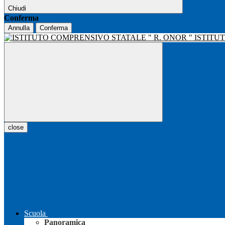
Chiudi
Conferma
Annulla
Conferma
ISTITU
close
Scuola
Panoramica