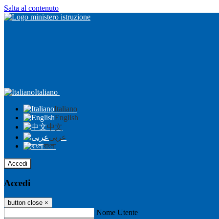
Salta al contenuto
Italiano
Italiano
English
中文
عربى
বাংলা
Accedi
Accedi
button close
×
Nome Utente