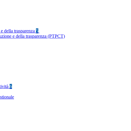
 e della trasparenza
5
ruzione e della trasparenza (PTPCT)
tività
6
stionale