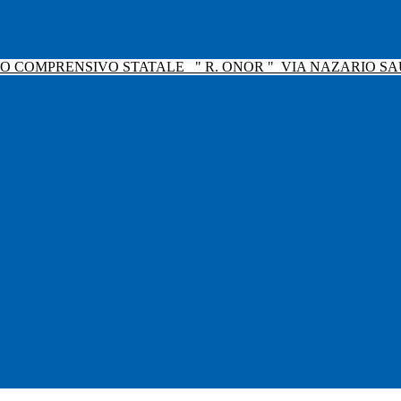
TO COMPRENSIVO STATALE
" R. ONOR "
VIA NAZARIO SAU