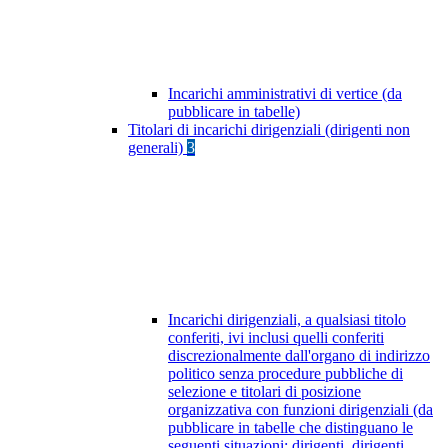
Incarichi amministrativi di vertice (da
pubblicare in tabelle)
Titolari di incarichi dirigenziali (dirigenti non
generali)
3
Incarichi dirigenziali, a qualsiasi titolo
conferiti, ivi inclusi quelli conferiti
discrezionalmente dall'organo di indirizzo
politico senza procedure pubbliche di
selezione e titolari di posizione
organizzativa con funzioni dirigenziali (da
pubblicare in tabelle che distinguano le
seguenti situazioni: dirigenti, dirigenti