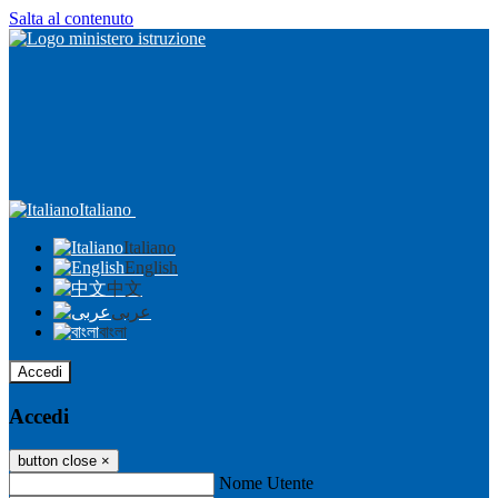
Salta al contenuto
Italiano
Italiano
English
中文
عربى
বাংলা
Accedi
Accedi
button close
×
Nome Utente