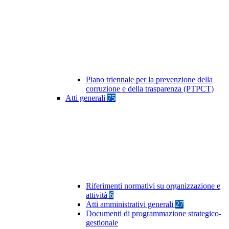
Piano triennale per la prevenzione della
corruzione e della trasparenza (PTPCT)
Atti generali
75
Riferimenti normativi su organizzazione e
attività
6
Atti amministrativi generali
27
Documenti di programmazione strategico-
gestionale