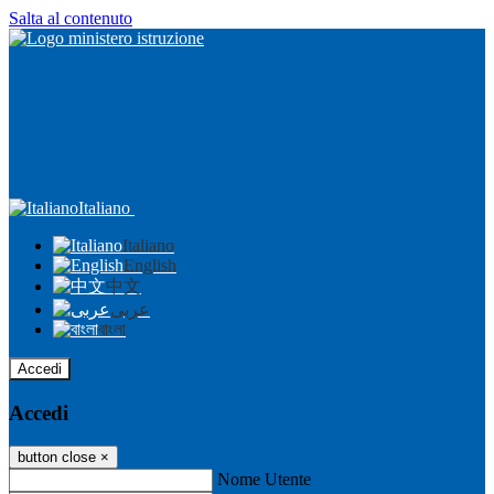
Salta al contenuto
Italiano
Italiano
English
中文
عربى
বাংলা
Accedi
Accedi
button close
×
Nome Utente