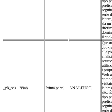
tipo pa
prefis
seguit
serie 
lettere
sia un
riferim
domin
il cook
Quest
cookie
alla p
analis
source
utilizz
i propr
Web a 
compo
visitat
_pk_ses.1.99ab
Prima parte
ANALITICO
le pre
sito. 
tipo pa
prefis
seguit
serie 