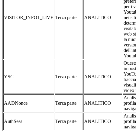
prefer
per i 
Youtub
VISITOR_INFO1_LIVE
Terza parte
ANALITICO
nei si
determ
visitat
web st
la nuo
versio
dell'in
Youtu
Questo
impost
YouTu
YSC
Terza parte
ANALITICO
traccia
visual
video 
Analis
AADNonce
Terza parte
ANALITICO
profil
naviga
Analis
AuthSess
Terza parte
ANALITICO
profil
naviga