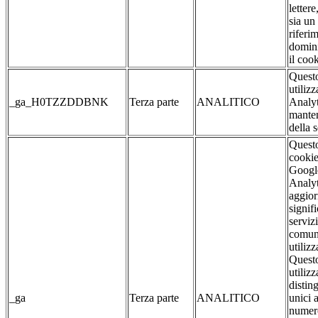
lettere
sia un
riferim
domin
il cook
Questo
utiliz
_ga_H0TZZDDBNK
Terza parte
ANALITICO
Analyt
manten
della 
Quest
cookie
Googl
Analyt
aggio
signif
servizi
comun
utiliz
Questo
utilizz
distin
_ga
Terza parte
ANALITICO
unici 
numero