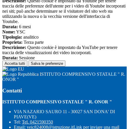
Descrizione:
Questo cookie è impostato da Youtube per tenere
traccia delle preferenze dell'utente per i video di Youtube incorporati
nei siti; può anche determinare se il visitatore del sito web sta
utilizzando la nuova o la vecchia versione dell'interfaccia di
Youtube.
Durata:
6 mesi
Nome:
YSC
Tipologia:
analitico
Proprieta:
Terza parte
Descrizione:
Questo cookie è impostato da YouTube per tenere
traccia delle visualizzazioni dei video incorporati.
Durata:
Sessione
Accetta tutti
Salva le preferenze
ISTITUTO COMPRENSIVO STATALE " R.
ONOR "
Contatti
ISTITUTO COMPRENSIVO STATALE " R. ONOR "
VIA NAZARIO SAURO 11 - 30027 SAN DONA' DI
PIAVE(VE)
Tel:
Tel. 0421590350
Email:
veic824008@istruzione.it
Link per inviare una mail