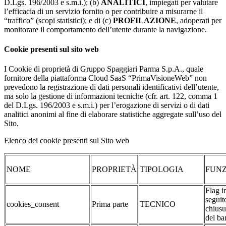
D.Lgs. 196/2003 e s.m.i.); (b)
ANALITICI
, impiegati per valutare
l’efficacia di un servizio fornito o per contribuire a misurarne il
“traffico” (scopi statistici); e di (c)
PROFILAZIONE
, adoperati per
monitorare il comportamento dell’utente durante la navigazione.
Cookie presenti sul sito web
I Cookie di proprietà di Gruppo Spaggiari Parma S.p.A., quale
fornitore della piattaforma Cloud SaaS “PrimaVisioneWeb” non
prevedono la registrazione di dati personali identificativi dell’utente,
ma solo la gestione di informazioni tecniche (cfr. art. 122, comma 1
del D.Lgs. 196/2003 e s.m.i.) per l’erogazione di servizi o di dati
analitici anonimi al fine di elaborare statistiche aggregate sull’uso del
Sito.
Elenco dei cookie presenti sul Sito web
NOME
PROPRIETÀ
TIPOLOGIA
FUNZ
Flag i
seguit
cookies_consent
Prima parte
TECNICO
chiusu
del ba