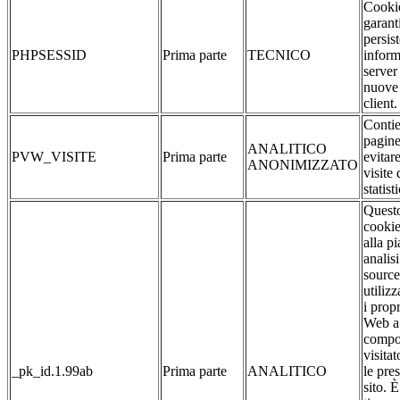
Cookie
garant
persis
PHPSESSID
Prima parte
TECNICO
inform
server
nuove 
client.
Contie
pagine
ANALITICO
PVW_VISITE
Prima parte
evitar
ANONIMIZZATO
visite 
statist
Quest
cookie
alla p
analis
source
utilizz
i propr
Web a 
compo
visitat
_pk_id.1.99ab
Prima parte
ANALITICO
le pre
sito. 