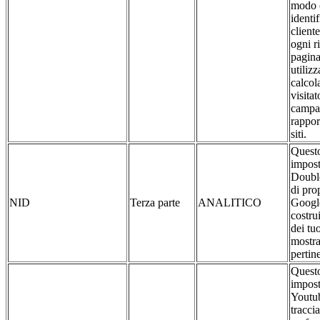
modo 
identif
client
ogni r
pagina
utilizz
calcola
visitat
campa
rapport
siti.
Questo
impost
Double
di pro
NID
Terza parte
ANALITICO
Google
costru
dei tuo
mostra
pertine
Questo
impost
Youtub
traccia