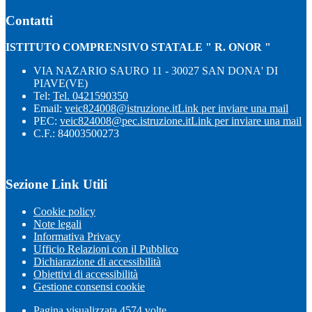
Contatti
ISTITUTO COMPRENSIVO STATALE " R. ONOR "
VIA NAZARIO SAURO 11 - 30027 SAN DONA' DI
PIAVE(VE)
Tel:
Tel. 0421590350
Email:
veic824008@istruzione.it
Link per inviare una mail
PEC:
veic824008@pec.istruzione.it
Link per inviare una mail
C.F.: 84003500273
Sezione Link Utili
Cookie policy
Note legali
Informativa Privacy
Ufficio Relazioni con il Pubblico
Dichiarazione di accessibilità
Obiettivi di accessibilità
Gestione consensi cookie
Pagina visualizzata
4574
volte