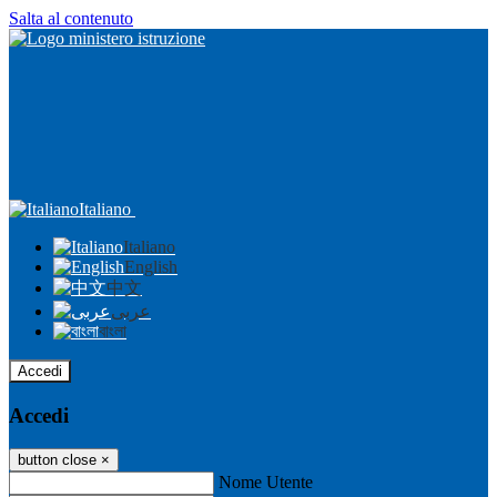
Salta al contenuto
Italiano
Italiano
English
中文
عربى
বাংলা
Accedi
Accedi
button close
×
Nome Utente