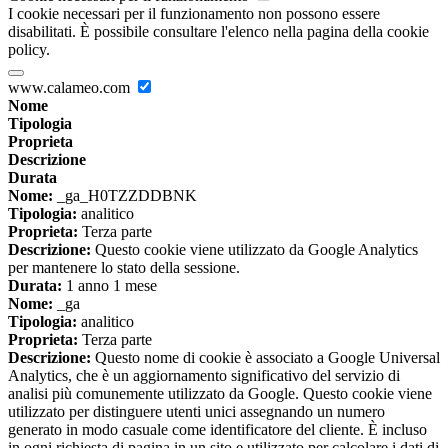
I cookie necessari per il funzionamento non possono essere
disabilitati. È possibile consultare l'elenco nella pagina della cookie
policy.
www.calameo.com
Nome
Tipologia
Proprieta
Descrizione
Durata
Nome:
_ga_H0TZZDDBNK
Tipologia:
analitico
Proprieta:
Terza parte
Descrizione:
Questo cookie viene utilizzato da Google Analytics
per mantenere lo stato della sessione.
Durata:
1 anno 1 mese
Nome:
_ga
Tipologia:
analitico
Proprieta:
Terza parte
Descrizione:
Questo nome di cookie è associato a Google Universal
Analytics, che è un aggiornamento significativo del servizio di
analisi più comunemente utilizzato da Google. Questo cookie viene
utilizzato per distinguere utenti unici assegnando un numero
generato in modo casuale come identificatore del cliente. È incluso
in ogni richiesta di pagina in un sito e utilizzato per calcolare i dati di