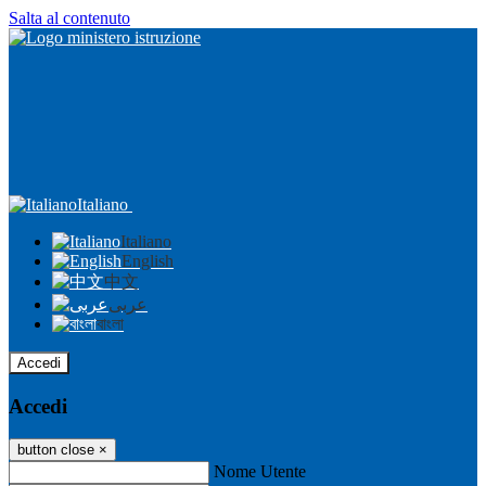
Salta al contenuto
Italiano
Italiano
English
中文
عربى
বাংলা
Accedi
Accedi
button close
×
Nome Utente