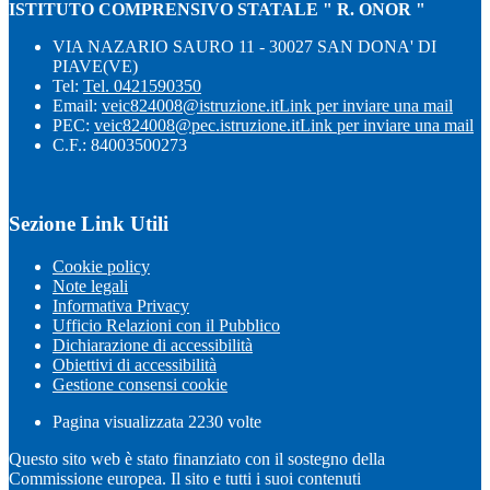
ISTITUTO COMPRENSIVO STATALE " R. ONOR "
VIA NAZARIO SAURO 11 - 30027 SAN DONA' DI
PIAVE(VE)
Tel:
Tel. 0421590350
Email:
veic824008@istruzione.it
Link per inviare una mail
PEC:
veic824008@pec.istruzione.it
Link per inviare una mail
C.F.: 84003500273
Sezione Link Utili
Cookie policy
Note legali
Informativa Privacy
Ufficio Relazioni con il Pubblico
Dichiarazione di accessibilità
Obiettivi di accessibilità
Gestione consensi cookie
Pagina visualizzata
2230
volte
Questo sito web è stato finanziato con il sostegno della
Commissione europea. Il sito e tutti i suoi contenuti