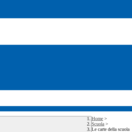
Home
>
Scuola
>
Le carte della scuola