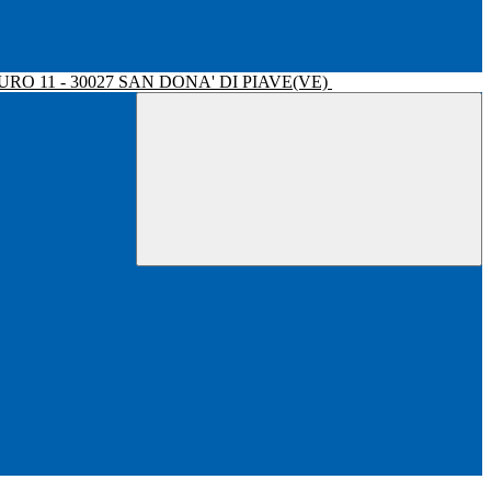
RO 11 - 30027 SAN DONA' DI PIAVE(VE)