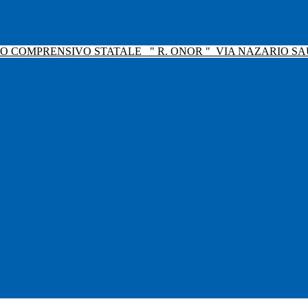
TO COMPRENSIVO STATALE
" R. ONOR "
VIA NAZARIO SAU