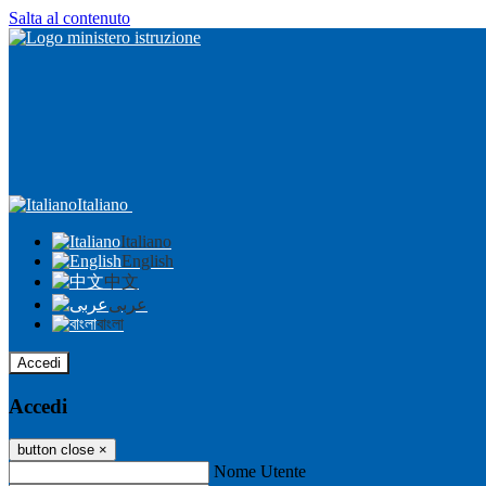
Salta al contenuto
Italiano
Italiano
English
中文
عربى
বাংলা
Accedi
Accedi
button close
×
Nome Utente