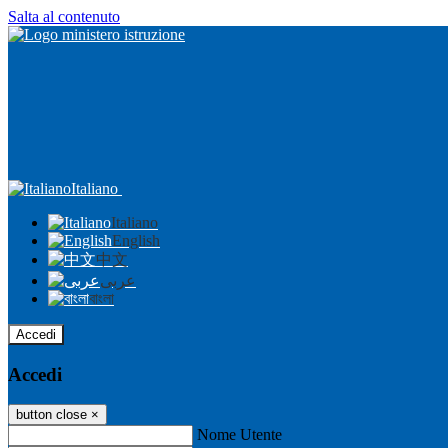
Salta al contenuto
Italiano
Italiano
English
中文
عربى
বাংলা
Accedi
Accedi
button close
×
Nome Utente