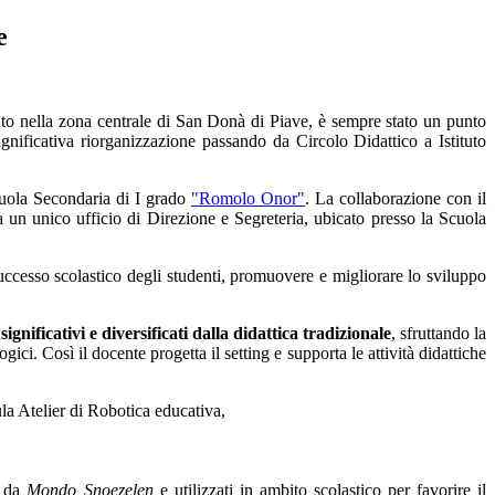
e
tuato nella zona centrale di San Donà di Piave, è sempre stato un punto
gnificativa riorganizzazione passando da Circolo Didattico a
Istituto
uola Secondaria di I grado
"Romolo Onor"
. La collaborazione con il
da un unico ufficio di Direzione e Segreteria, ubicato presso la Scuola
uccesso scolastico degli studenti,
promuovere e migliorare lo sviluppo
nificativi e diversificati dalla didattica tradizionale
, sfruttando la
gici. Così il docente progetta il setting e supporta le attività didattiche
aula Atelier di Robotica educativa,
i da
Mondo Snoezelen
e utilizzati in ambito scolastico per favorire il