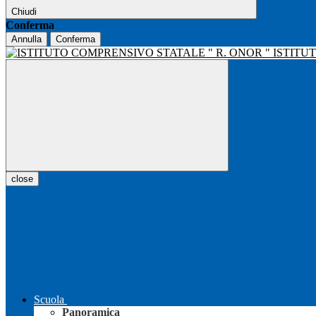
Chiudi
Conferma
Annulla
Conferma
ISTITU
close
Scuola
Panoramica