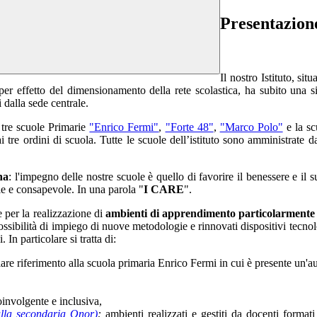
Presentazion
Il nostro Istituto, si
per effetto del dimensionamento della rete scolastica,
ha subito una si
dalla sede centrale.
 tre scuole Primarie
"Enrico Fermi"
,
"Forte 48"
,
"Marco Polo"
e la sc
i tre ordini di scuola.
Tutte le scuole dell’istituto sono amministrate 
na
: l'impegno delle nostre scuole è quello di favorire
il benessere e il s
ile e consapevole.
In una parola "
I CARE
".
e per la realizzazione di
ambienti di apprendimento particolarmente sig
 possibilità di impiego di nuove metodologie e rinnovati dispositivi tecnolo
In particolare si tratta di:
olare riferimento alla scuola primaria Enrico Fermi in cui è presente un'
oinvolgente e inclusiva,
alla secondaria Onor)
:
ambienti realizzati e gestiti da docenti format