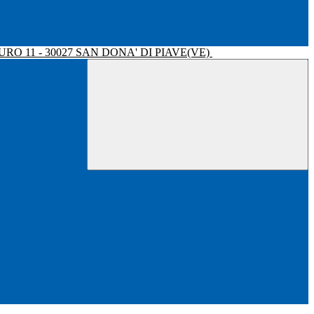
RO 11 - 30027 SAN DONA' DI PIAVE(VE)