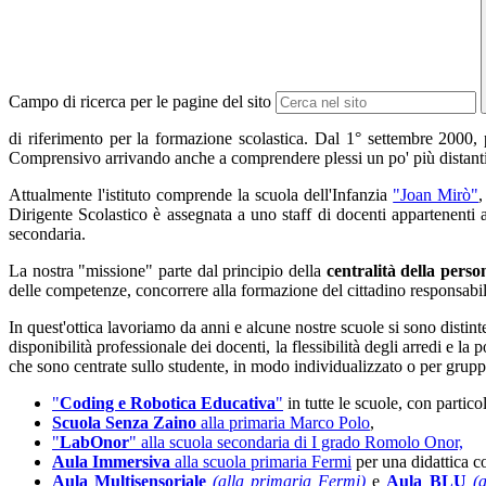
Campo di ricerca per le pagine del sito
di riferimento per la formazione scolastica. Dal 1° settembre 2000,
Comprensivo arrivando anche a comprendere plessi un po' più distanti 
Attualmente l'istituto comprende la scuola dell'Infanzia
"Joan Mirò"
,
Dirigente Scolastico è assegnata a uno staff di docenti appartenenti a
secondaria.
La nostra "missione" parte dal principio della
centralità della perso
delle competenze,
concorrere alla formazione del cittadino responsab
In quest'ottica lavoriamo da anni e alcune nostre scuole si sono distint
disponibilità professionale dei docenti, la flessibilità degli arredi e la
che sono centrate sullo studente, in modo individualizzato o per gruppi. 
"
Coding e Robotica Educativa
"
in tutte le scuole, con partic
Scuola Senza Zaino
alla primaria Marco Polo
,
"
LabOnor
" alla scuola secondaria di I grado Romolo Onor,
Aula Immersiva
alla scuola primaria Fermi
per una didattica c
Aula Multisensoriale
(alla primaria Fermi)
e
Aula BLU
(