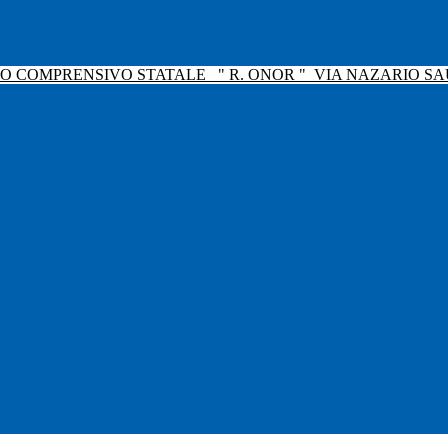
TO COMPRENSIVO STATALE
" R. ONOR "
VIA NAZARIO SAU