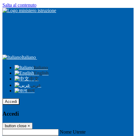
Salta al contenuto
Italiano
Italiano
English
中文
عربى
বাংলা
Accedi
Accedi
button close
×
Nome Utente