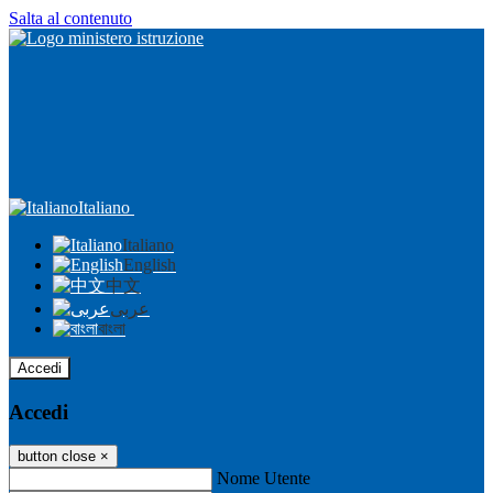
Salta al contenuto
Italiano
Italiano
English
中文
عربى
বাংলা
Accedi
Accedi
button close
×
Nome Utente