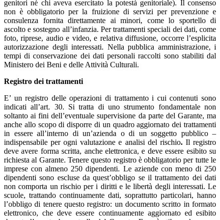
genitori né chi aveva esercitato la potestà genitoriale). Il consenso
non è obbligatorio per la fruizione di servizi per prevenzione e
consulenza fornita direttamente ai minori, come lo sportello di
ascolto e sostegno all’infanzia. Per trattamenti speciali dei dati, come
foto, riprese, audio e video, e relativa diffusione, occorre l’esplicita
autorizzazione degli interessati. Nella pubblica amministrazione, i
tempi di conservazione dei dati personali raccolti sono stabiliti dal
Ministero dei Beni e delle Attività Culturali.
Registro dei trattamenti
E’ un registro delle operazioni di trattamento i cui contenuti sono
indicati all’art. 30. Si tratta di uno strumento fondamentale non
soltanto ai fini dell’eventuale supervisione da parte del Garante, ma
anche allo scopo di disporre di un quadro aggiornato dei trattamenti
in essere all’interno di un’azienda o di un soggetto pubblico –
indispensabile per ogni valutazione e analisi del rischio
.
Il registro
deve avere forma scritta, anche elettronica, e deve essere esibito su
richiesta al Garante. Tenere questo registro è obbligatorio per tutte le
imprese con almeno 250 dipendenti. Le aziende con meno di 250
dipendenti sono escluse da quest’obbligo se il trattamento dei dati
non comporta un rischio per i diritti e le libertà degli interessati. Le
scuole, trattando continuamente dati, soprattutto particolari, hanno
l’obbligo di tenere questo registro: un documento scritto in formato
elettronico, che deve essere continuamente aggiornato ed esibito