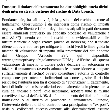
Dunque, il titolare del trattamento ha due obblighi: tutela diritti
degli interessati e la gestione del rischio di Data breach.
Fondamentale, fra tali attività, è la gestione del rischio inerente al
trattamento
.
Quest’ultimo è da intendersi come rischio di impatti
negativi sulle libertà e i diritti degli interessati; tali impatti dovranno
essere analizzati attraverso un apposito processo di valutazione
(
artt. 35-36)
tenendo conto dei rischi noti o evidenziabili e delle
misure tecniche e organizzative (anche di sicurezza) che il titolare
ritiene di dover adottare per mitigare tali rischi (vedi le linee-guida in
materia di valutazione di impatto sulla protezione dei dati adottate
dal Gruppo “Articolo 29”, qui disponibili:
www.garanteprivacy.it/regolamentoue/DPIA). All’esito di questa
valutazione di impatto il titolare potrà decidere in autonomia se
iniziare il trattamento (avendo adottato le misure idonee a mitigare
sufficientemente il rischio) ovvero consultare l’autorità di controllo
competente per ottenere indicazioni su come gestire il rischio
residuale; l’autorità non ha il compito di “autorizzare” il trattamento,
bensì di indicare le misure ulteriori eventualmente da implementare a
cura del titolare e potrà, ove necessario, adottare tutte le misure
correttive ai sensi dell’art. 58: dall’ammonimento del titolare fino alla
limitazione o al divieto di procedere al trattamento. Dunque,
l’intervento delle autorità di controllo sarà principalmente “ex post”,
ossia si collocherà successivamente alle determinazioni assunte