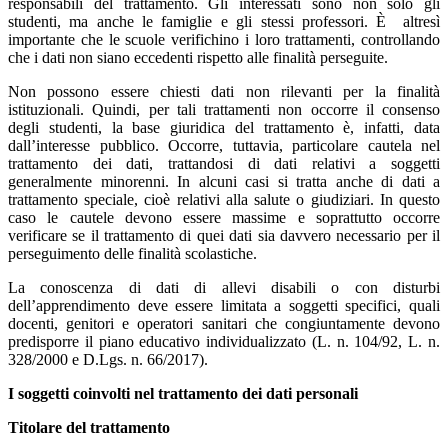
responsabili del trattamento. Gli interessati sono non solo gli
studenti, ma anche le famiglie e gli stessi professori. È altresì
importante che le scuole verifichino i loro trattamenti, controllando
che i dati non siano eccedenti rispetto alle finalità perseguite.
Non possono essere chiesti dati non rilevanti per la finalità
istituzionali. Quindi, per tali trattamenti non occorre il consenso
degli studenti, la base giuridica del trattamento è, infatti, data
dall’interesse pubblico. Occorre, tuttavia, particolare cautela nel
trattamento dei dati, trattandosi di dati relativi a soggetti
generalmente minorenni. In alcuni casi si tratta anche di dati a
trattamento speciale, cioè relativi alla salute o giudiziari. In questo
caso le cautele devono essere massime e soprattutto occorre
verificare se il trattamento di quei dati sia davvero necessario per il
perseguimento delle finalità scolastiche.
La conoscenza di dati di allevi disabili o con disturbi
dell’apprendimento deve essere limitata a soggetti specifici, quali
docenti, genitori e operatori sanitari che congiuntamente devono
predisporre il piano educativo individualizzato (L. n. 104/92, L. n.
328/2000 e D.Lgs. n. 66/2017).
I soggetti coinvolti nel trattamento dei dati personali
Titolare del trattamento