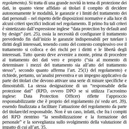
regolamento)
. Si tratta di una grande novità in tema di protezione dei
dati, in quanto viene affidato ai titolari il compito di decidere
autonomamente le modalità, le garanzie e i limiti del trattamento dei
dati personali – nel rispetto delle disposizioni normative e alla luce di
alcuni criteri specifici indicati nel regolamento. Il primo fra tali criteri
è sintetizzato dall’espressione inglese “data protection by default and
by design”
(art. 25)
, ossia la necessità di configurare il trattamento
prevedendo fin dall’inizio le garanzie indispensabili per tutelare i
diritti degli interessati, tenendo conto del contesto complessivo ove il
trattamento si colloca e dei rischi per i diritti e le libertà degli
interessati. Tutto questo deve avvenire a monte, prima di procedere
al trattamento dei dati vero e proprio (“sia al momento di
determinare i mezzi del trattamento sia all’atto del trattamento
stesso”, secondo quanto afferma l’art. 25(1) del regolamento) e
richiede, pertanto, un’analisi preventiva e un impegno applicativo da
parte dei titolari che devono attivare una serie di misure specifiche e
dimostrabili. La stessa designazione di un “responsabile della
protezione dati” (RPD, ovvero DPO se si utilizza l’acronimo
inglese: Data Protection Officer) riflette l’approccio
responsabilizzante che è proprio del regolamento
(si veda art. 39)
,
essendo finalizzata a facilitare l’attuazione del regolamento da parte
del titolare/del responsabile. Non è un caso, infatti, che fra i compiti
del RPD rientrino “la sensibilizzazione e la formazione del
personale” e la sorveglianza sullo svolgimento della valutazione di
impatto di cui all’art. 35.