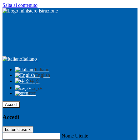
Salta al contenuto
Italiano
Italiano
English
中文
عربى
বাংলা
Accedi
Accedi
button close
×
Nome Utente