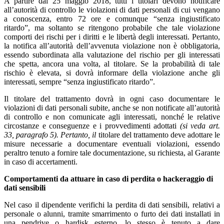
A partire dal 25 maggio 2018, tutti i titolari devono notificare
all’autorità di controllo le violazioni di dati personali di cui vengano
a conoscenza, entro 72 ore e comunque “senza ingiustificato
ritardo”, ma soltanto se ritengono probabile che tale violazione
comporti dei rischi per i diritti e le libertà degli interessati. Pertanto,
la notifica all’autorità dell’avvenuta violazione non è obbligatoria,
essendo subordinata alla valutazione del rischio per gli interessati
che spetta, ancora una volta, al titolare. Se la probabilità di tale
rischio è elevata, si dovrà informare della violazione anche gli
interessati, sempre “senza ingiustificato ritardo”.
Il titolare del trattamento dovrà in ogni caso documentare le
violazioni di dati personali subite, anche se non notificate all’autorità
di controllo e non comunicate agli interessati, nonché le relative
circostanze e conseguenze e i provvedimenti adottati
(si veda art.
33, paragrafo 5). Pertanto, il
titolare del trattamento deve adottare le
misure necessarie a documentare eventuali violazioni, essendo
peraltro tenuto a fornire tale documentazione, su richiesta, al Garante
in caso di accertamenti.
Comportamenti da attuare in caso di perdita o hackeraggio di
dati sensibili
Nel caso il dipendente verifichi la perdita di dati sensibili, relativi a
personale o alunni, tramite smarrimento o furto dei dati installati in
una pendrive o hardisk esterno, lo stesso è tenuto a dare