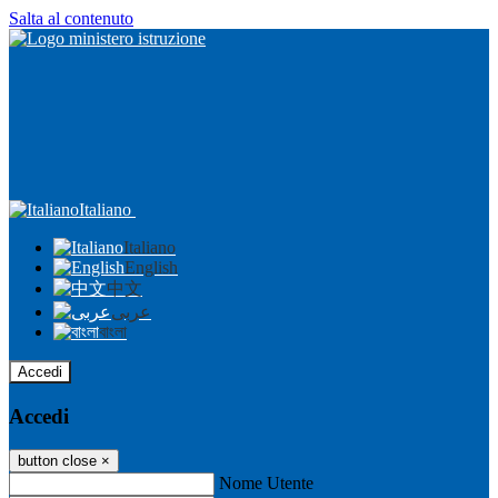
Salta al contenuto
Italiano
Italiano
English
中文
عربى
বাংলা
Accedi
Accedi
button close
×
Nome Utente