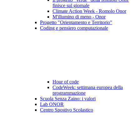
finisce sul giornale
Climate Action Week - Romolo Onor
M'illumino di meno - Onor
Progetto "Orientamento e Territorio"
Coding e pensiero computazionale
Hour of code
CodeWeek: settimana europea della
programmazione
Scuola Senza Zaino: i valori
Lab ONOR
Centro Spostivo Scolastico