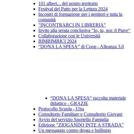
101 alberi... del nostro territorio
Festival del Patto per la Lettura 2024
Incontri di formazione per i genitori e tutta la
comunità
"INCONTRARCI IN LIBRERIA"
Invito alla serata conclusiva "Io, tu, noi: il Piave"
Collaborazione con le Università
BIMBIMBICI 2024
“DONA LA SPESA” di Coop - Alleanza 3.0
“DONA LA SPESA“ raccolta materiale
didattico - GRAZIE
Protocollo Scuola - Ulss
Consultorio Familiare e Consultorio Giovani
Avvio del servizio Sportello Famiglia
Edizione "ZIOGANDO INTE A STRADA"
Un messaggio contro droga e bullismo