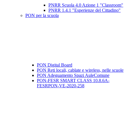
PNRR Scuola 4.0 Azione 1 "Classroom"
PNRR 1.4.1 "Esperienze del Cittadino"
PON per la scuola
PON Digital Board
PON Reti locali, cablate e wireless, nelle scuole
PON Adeguamento Spazi AuleComune
PON-FESR SMART CLASS 10.8.6A-
FESRPON-VE-2020-258