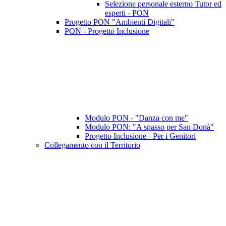
Selezione personale esterno Tutor ed
esperti - PON
Progetto PON "Ambienti Digitali"
PON - Progetto Inclusione
Modulo PON - "Danza con me"
Modulo PON: "A spasso per San Donà"
Progetto Inclusione - Per i Genitori
Collegamento con il Territorio