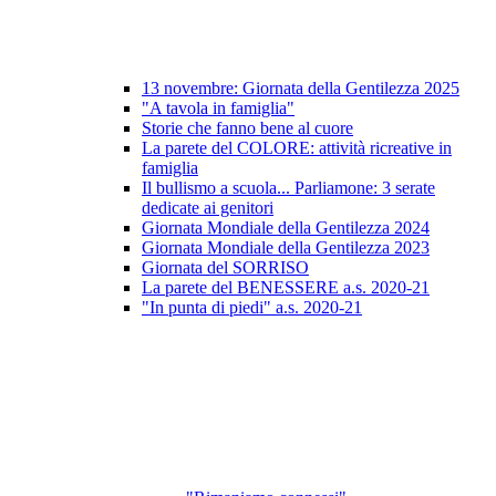
13 novembre: Giornata della Gentilezza 2025
"A tavola in famiglia"
Storie che fanno bene al cuore
La parete del COLORE: attività ricreative in
famiglia
Il bullismo a scuola... Parliamone: 3 serate
dedicate ai genitori
Giornata Mondiale della Gentilezza 2024
Giornata Mondiale della Gentilezza 2023
Giornata del SORRISO
La parete del BENESSERE a.s. 2020-21
"In punta di piedi" a.s. 2020-21