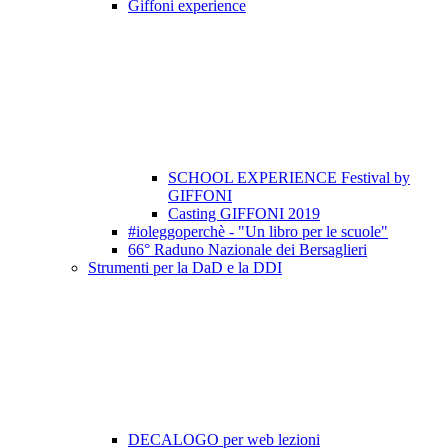
Giffoni experience
SCHOOL EXPERIENCE Festival by
GIFFONI
Casting GIFFONI 2019
#ioleggoperchè - "Un libro per le scuole"
66° Raduno Nazionale dei Bersaglieri
Strumenti per la DaD e la DDI
DECALOGO per web lezioni