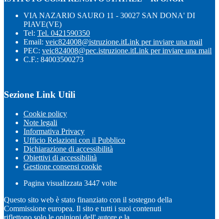
VIA NAZARIO SAURO 11 - 30027 SAN DONA' DI
PIAVE(VE)
Tel:
Tel. 0421590350
Email:
veic824008@istruzione.it
Link per inviare una mail
PEC:
veic824008@pec.istruzione.it
Link per inviare una mail
C.F.: 84003500273
Sezione Link Utili
Cookie policy
Note legali
Informativa Privacy
Ufficio Relazioni con il Pubblico
Dichiarazione di accessibilità
Obiettivi di accessibilità
Gestione consensi cookie
Pagina visualizzata
3447
volte
Questo sito web è stato finanziato con il sostegno della
Commissione europea. Il sito e tutti i suoi contenuti
riflettono solo le opinioni dell' autore e la