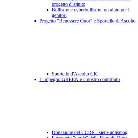
progetto d'istituto
Bullismo e cyberbullismo: un aiuto per i
genitori
Progetto "Benessere Onor" e Sportello di Ascolto
Sportello d'Ascolto CIC
L'impegno GREEN e il nostro contributo
Donazione del CCRR - siepe antismog
Il progetto "verde" della Romolo Onor