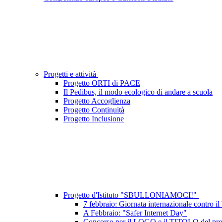
Progetti e attività
Progetto ORTI di PACE
Il Pedibus, il modo ecologico di andare a scuola
Progetto Accoglienza
Progetto Continuità
Progetto Inclusione
Progetto d'Istituto "SBULLONIAMOCI!"
7 febbraio: Giornata internazionale contro il
A Febbraio: "Safer Internet Day"
Concorso per il LOGO e il TITOLO del proge