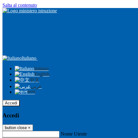
Salta al contenuto
Italiano
Italiano
English
中文
عربى
বাংলা
Accedi
Accedi
button close
×
Nome Utente