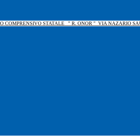
TO COMPRENSIVO STATALE
" R. ONOR "
VIA NAZARIO SAU