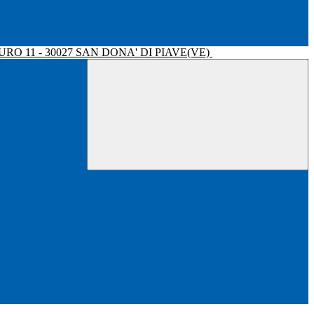
RO 11 - 30027 SAN DONA' DI PIAVE(VE)