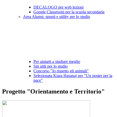
DECALOGO per web lezioni
Google Classroom per la scuola secondaria
Area Alunni: spunti e utility per lo studio
Per aiutarti a studiare meglio
Siti utili per lo studio
Concorso "Io rispetto gli animali"
Selezionata Kiara Hasanaj per "Un poster per la
pace"
Progetto "Orientamento e Territorio"