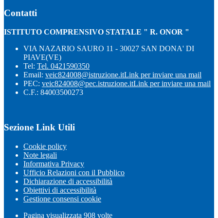
Contatti
ISTITUTO COMPRENSIVO STATALE " R. ONOR "
VIA NAZARIO SAURO 11 - 30027 SAN DONA' DI
PIAVE(VE)
Tel:
Tel. 0421590350
Email:
veic824008@istruzione.it
Link per inviare una mail
PEC:
veic824008@pec.istruzione.it
Link per inviare una mail
C.F.: 84003500273
Sezione Link Utili
Cookie policy
Note legali
Informativa Privacy
Ufficio Relazioni con il Pubblico
Dichiarazione di accessibilità
Obiettivi di accessibilità
Gestione consensi cookie
Pagina visualizzata
908
volte