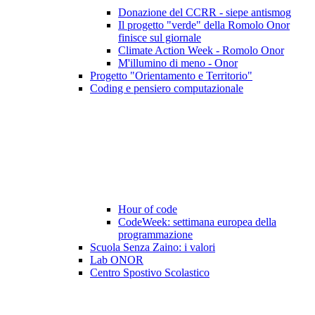
Donazione del CCRR - siepe antismog
Il progetto "verde" della Romolo Onor
finisce sul giornale
Climate Action Week - Romolo Onor
M'illumino di meno - Onor
Progetto "Orientamento e Territorio"
Coding e pensiero computazionale
Hour of code
CodeWeek: settimana europea della
programmazione
Scuola Senza Zaino: i valori
Lab ONOR
Centro Spostivo Scolastico