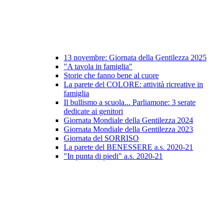
13 novembre: Giornata della Gentilezza 2025
"A tavola in famiglia"
Storie che fanno bene al cuore
La parete del COLORE: attività ricreative in
famiglia
Il bullismo a scuola... Parliamone: 3 serate
dedicate ai genitori
Giornata Mondiale della Gentilezza 2024
Giornata Mondiale della Gentilezza 2023
Giornata del SORRISO
La parete del BENESSERE a.s. 2020-21
"In punta di piedi" a.s. 2020-21