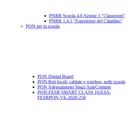
PNRR Scuola 4.0 Azione 1 "Classroom"
PNRR 1.4.1 "Esperienze del Cittadino"
PON per la scuola
PON Digital Board
PON Reti locali, cablate e wireless, nelle scuole
PON Adeguamento Spazi AuleComune
PON-FESR SMART CLASS 10.8.6A-
FESRPON-VE-2020-258