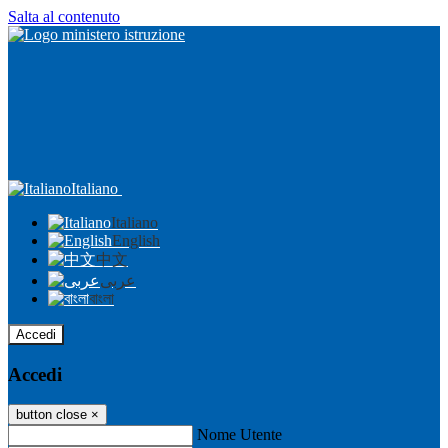
Salta al contenuto
Italiano
Italiano
English
中文
عربى
বাংলা
Accedi
Accedi
button close
×
Nome Utente