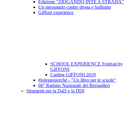
Edizione "ZIOGANDO INTE A STRADA"
Un messaggio contro droga e bullismo
Giffoni experience
SCHOOL EXPERIENCE Festival by
GIFFONI
Casting GIFFONI 2019
#ioleggoperchè - "Un libro per le scuole"
66° Raduno Nazionale dei Bersaglieri
Strumenti per la DaD e la DDI