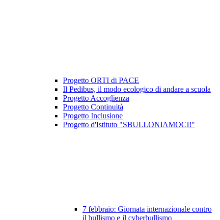
Progetto ORTI di PACE
Il Pedibus, il modo ecologico di andare a scuola
Progetto Accoglienza
Progetto Continuità
Progetto Inclusione
Progetto d'Istituto "SBULLONIAMOCI!"
7 febbraio: Giornata internazionale contro
il bullismo e il cyberbullismo