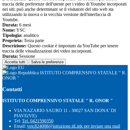
traccia delle preferenze dell'utente per i video di Youtube incorporati
nei siti; può anche determinare se il visitatore del sito web sta
utilizzando la nuova o la vecchia versione dell'interfaccia di
Youtube.
Durata:
6 mesi
Nome:
YSC
Tipologia:
analitico
Proprieta:
Terza parte
Descrizione:
Questo cookie è impostato da YouTube per tenere
traccia delle visualizzazioni dei video incorporati.
Durata:
Sessione
Accetta tutti
Salva le preferenze
ISTITUTO COMPRENSIVO STATALE " R.
ONOR "
Contatti
ISTITUTO COMPRENSIVO STATALE " R. ONOR "
VIA NAZARIO SAURO 11 - 30027 SAN DONA' DI
PIAVE(VE)
Tel:
Tel. 0421590350
Email:
veic824008@istruzione.it
Link per inviare una mail