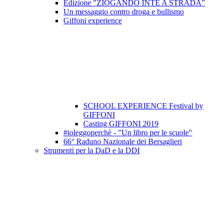
Edizione "ZIOGANDO INTE A STRADA"
Un messaggio contro droga e bullismo
Giffoni experience
SCHOOL EXPERIENCE Festival by
GIFFONI
Casting GIFFONI 2019
#ioleggoperchè - "Un libro per le scuole"
66° Raduno Nazionale dei Bersaglieri
Strumenti per la DaD e la DDI