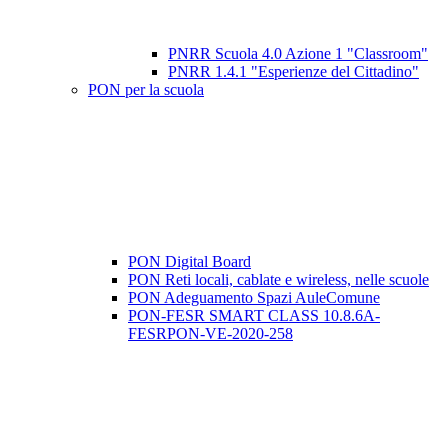
PNRR Scuola 4.0 Azione 1 "Classroom"
PNRR 1.4.1 "Esperienze del Cittadino"
PON per la scuola
PON Digital Board
PON Reti locali, cablate e wireless, nelle scuole
PON Adeguamento Spazi AuleComune
PON-FESR SMART CLASS 10.8.6A-
FESRPON-VE-2020-258