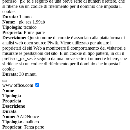
prefisso _pk_id è seguito da una breve serie di numeri e lettere, che
si ritiene sia un codice di riferimento per il dominio che imposta il
cookie.
Durata:
1 anno
Nome:
_pk_ses.1.99ab
Tipologia:
tecnico
Proprieta:
Prima parte
Descrizione:
Questo nome di cookie è associato alla piattaforma di
analisi web open source Piwik. Viene utilizzato per aiutare i
proprietari di siti Web a monitorare il comportamento dei visitatori e
misurare le prestazioni del sito. È un cookie di tipo pattern, in cui il
prefisso _pk_ses è seguito da una breve serie di numeri e lettere, che
si ritiene sia un codice di riferimento per il dominio che imposta il
cookie.
Durata:
30 minuti
www.office.com
Nome
Tipologia
Proprieta
Descrizione
Durata
Nome:
AADNonce
Tipologia:
analitico
Proprieta:
Terza parte