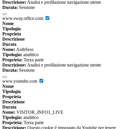
Descrizione:
Analisi e profilazione navigazione utente
Durata:
Sessione
www.sway.office.com
Nome
Tipologia
Proprieta
Descrizione
Durata
Nome:
AuthSess
Tipologia:
analitico
Proprieta:
Terza parte
Descrizione:
Analisi e profilazione navigazione utente
Durata:
Sessione
www.youtube.com
Nome
Tipologia
Proprieta
Descrizione
Durata
Nome:
VISITOR_INFO1_LIVE
Tipologia:
analitico
Proprieta:
Terza parte
Descrizione:
Questo cookie è impostato da Youtube per tenere