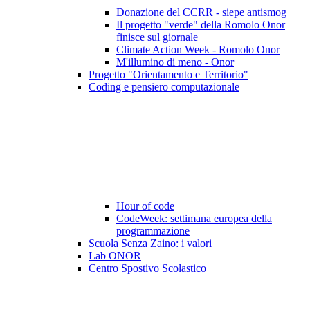
Donazione del CCRR - siepe antismog
Il progetto "verde" della Romolo Onor
finisce sul giornale
Climate Action Week - Romolo Onor
M'illumino di meno - Onor
Progetto "Orientamento e Territorio"
Coding e pensiero computazionale
Hour of code
CodeWeek: settimana europea della
programmazione
Scuola Senza Zaino: i valori
Lab ONOR
Centro Spostivo Scolastico