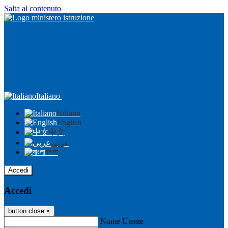
Salta al contenuto
Italiano
Italiano
English
中文
عربى
বাংলা
Accedi
Accedi
button close
×
Nome Utente