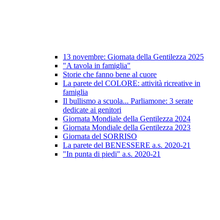
13 novembre: Giornata della Gentilezza 2025
"A tavola in famiglia"
Storie che fanno bene al cuore
La parete del COLORE: attività ricreative in
famiglia
Il bullismo a scuola... Parliamone: 3 serate
dedicate ai genitori
Giornata Mondiale della Gentilezza 2024
Giornata Mondiale della Gentilezza 2023
Giornata del SORRISO
La parete del BENESSERE a.s. 2020-21
"In punta di piedi" a.s. 2020-21