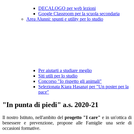
DECALOGO per web lezioni
Google Classroom per la scuola secondaria
Area Alunni: spunti e utility per lo studio
Per aiutarti a studiare meglio
Siti utili per lo studio
Concorso "Io rispetto gli animali"
Selezionata Kiara Hasanaj per "Un poster per la
pace"
"In punta di piedi" a.s. 2020-21
Il nostro Istituto,
nell'ambito del
progetto "I care"
e in un'ottica di
benessere e prevenzione, propone
alle Famiglie
u
na serie di
occasioni formative.