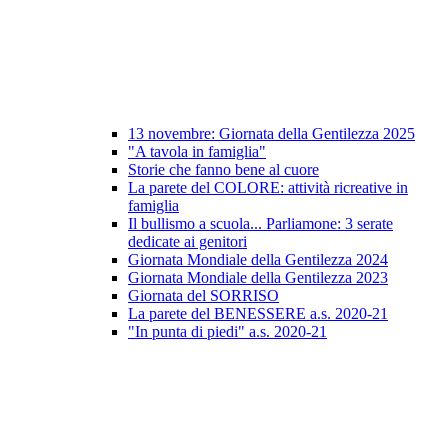
13 novembre: Giornata della Gentilezza 2025
"A tavola in famiglia"
Storie che fanno bene al cuore
La parete del COLORE: attività ricreative in
famiglia
Il bullismo a scuola... Parliamone: 3 serate
dedicate ai genitori
Giornata Mondiale della Gentilezza 2024
Giornata Mondiale della Gentilezza 2023
Giornata del SORRISO
La parete del BENESSERE a.s. 2020-21
"In punta di piedi" a.s. 2020-21