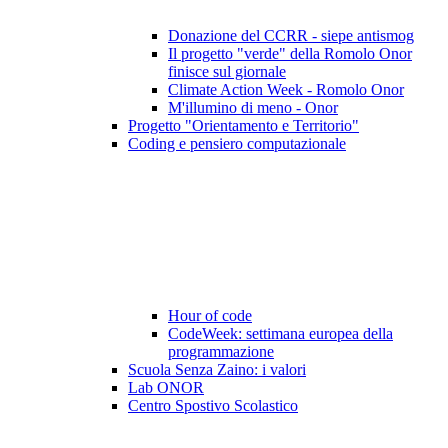
Donazione del CCRR - siepe antismog
Il progetto "verde" della Romolo Onor
finisce sul giornale
Climate Action Week - Romolo Onor
M'illumino di meno - Onor
Progetto "Orientamento e Territorio"
Coding e pensiero computazionale
Hour of code
CodeWeek: settimana europea della
programmazione
Scuola Senza Zaino: i valori
Lab ONOR
Centro Spostivo Scolastico