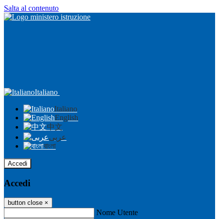
Salta al contenuto
Italiano
Italiano
English
中文
عربى
বাংলা
Accedi
Accedi
button close
×
Nome Utente