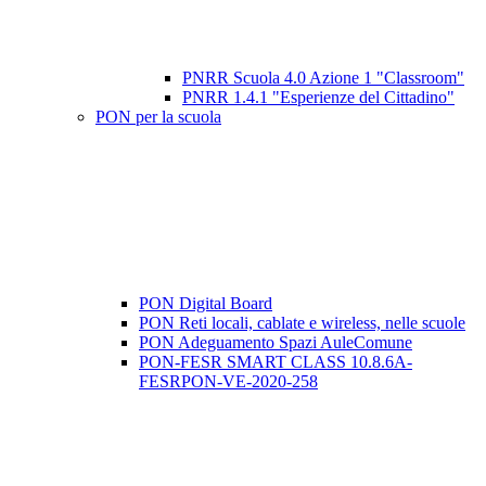
PNRR Scuola 4.0 Azione 1 "Classroom"
PNRR 1.4.1 "Esperienze del Cittadino"
PON per la scuola
PON Digital Board
PON Reti locali, cablate e wireless, nelle scuole
PON Adeguamento Spazi AuleComune
PON-FESR SMART CLASS 10.8.6A-
FESRPON-VE-2020-258