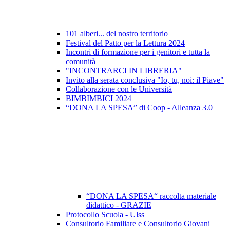
101 alberi... del nostro territorio
Festival del Patto per la Lettura 2024
Incontri di formazione per i genitori e tutta la
comunità
"INCONTRARCI IN LIBRERIA"
Invito alla serata conclusiva "Io, tu, noi: il Piave"
Collaborazione con le Università
BIMBIMBICI 2024
“DONA LA SPESA” di Coop - Alleanza 3.0
“DONA LA SPESA“ raccolta materiale
didattico - GRAZIE
Protocollo Scuola - Ulss
Consultorio Familiare e Consultorio Giovani