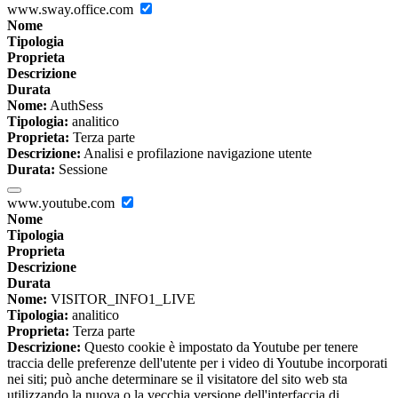
www.sway.office.com
Nome
Tipologia
Proprieta
Descrizione
Durata
Nome:
AuthSess
Tipologia:
analitico
Proprieta:
Terza parte
Descrizione:
Analisi e profilazione navigazione utente
Durata:
Sessione
www.youtube.com
Nome
Tipologia
Proprieta
Descrizione
Durata
Nome:
VISITOR_INFO1_LIVE
Tipologia:
analitico
Proprieta:
Terza parte
Descrizione:
Questo cookie è impostato da Youtube per tenere
traccia delle preferenze dell'utente per i video di Youtube incorporati
nei siti; può anche determinare se il visitatore del sito web sta
utilizzando la nuova o la vecchia versione dell'interfaccia di