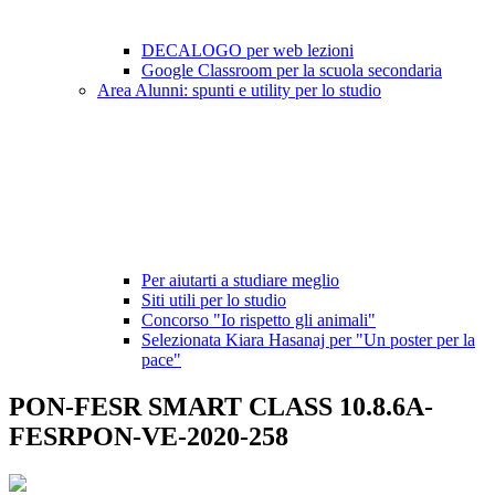
DECALOGO per web lezioni
Google Classroom per la scuola secondaria
Area Alunni: spunti e utility per lo studio
Per aiutarti a studiare meglio
Siti utili per lo studio
Concorso "Io rispetto gli animali"
Selezionata Kiara Hasanaj per "Un poster per la
pace"
PON-FESR SMART CLASS 10.8.6A-
FESRPON-VE-2020-258