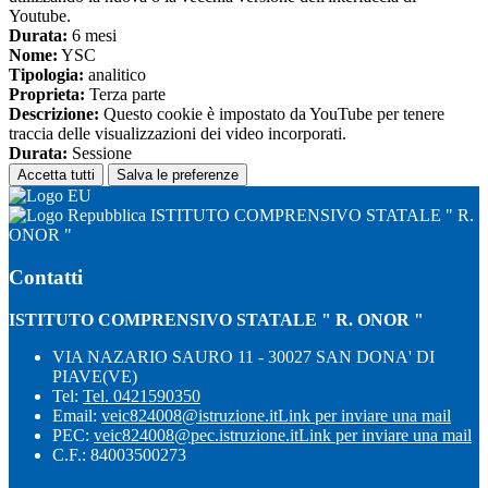
Youtube.
Durata:
6 mesi
Nome:
YSC
Tipologia:
analitico
Proprieta:
Terza parte
Descrizione:
Questo cookie è impostato da YouTube per tenere
traccia delle visualizzazioni dei video incorporati.
Durata:
Sessione
Accetta tutti
Salva le preferenze
ISTITUTO COMPRENSIVO STATALE " R.
ONOR "
Contatti
ISTITUTO COMPRENSIVO STATALE " R. ONOR "
VIA NAZARIO SAURO 11 - 30027 SAN DONA' DI
PIAVE(VE)
Tel:
Tel. 0421590350
Email:
veic824008@istruzione.it
Link per inviare una mail
PEC:
veic824008@pec.istruzione.it
Link per inviare una mail
C.F.: 84003500273