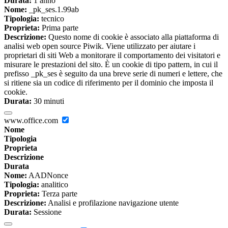
Durata:
1 anno
Nome:
_pk_ses.1.99ab
Tipologia:
tecnico
Proprieta:
Prima parte
Descrizione:
Questo nome di cookie è associato alla piattaforma di
analisi web open source Piwik. Viene utilizzato per aiutare i
proprietari di siti Web a monitorare il comportamento dei visitatori e
misurare le prestazioni del sito. È un cookie di tipo pattern, in cui il
prefisso _pk_ses è seguito da una breve serie di numeri e lettere, che
si ritiene sia un codice di riferimento per il dominio che imposta il
cookie.
Durata:
30 minuti
www.office.com
Nome
Tipologia
Proprieta
Descrizione
Durata
Nome:
AADNonce
Tipologia:
analitico
Proprieta:
Terza parte
Descrizione:
Analisi e profilazione navigazione utente
Durata:
Sessione