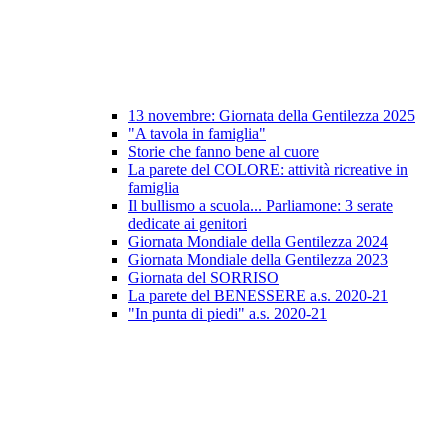
13 novembre: Giornata della Gentilezza 2025
"A tavola in famiglia"
Storie che fanno bene al cuore
La parete del COLORE: attività ricreative in
famiglia
Il bullismo a scuola... Parliamone: 3 serate
dedicate ai genitori
Giornata Mondiale della Gentilezza 2024
Giornata Mondiale della Gentilezza 2023
Giornata del SORRISO
La parete del BENESSERE a.s. 2020-21
"In punta di piedi" a.s. 2020-21