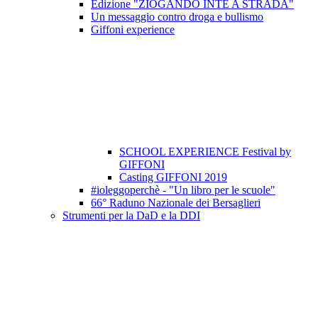
Edizione "ZIOGANDO INTE A STRADA"
Un messaggio contro droga e bullismo
Giffoni experience
SCHOOL EXPERIENCE Festival by
GIFFONI
Casting GIFFONI 2019
#ioleggoperchè - "Un libro per le scuole"
66° Raduno Nazionale dei Bersaglieri
Strumenti per la DaD e la DDI