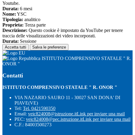
Youtube.
Durata:
6 mesi
Nome:
YSC
Tipologia:
analitico
Proprieta:
Terza parte
Descrizione:
Questo cookie è impostato da YouTube per tenere
traccia delle visualizzazioni dei video incorporati.
Durata:
Sessione
Accetta tutti
Salva le preferenze
ISTITUTO COMPRENSIVO STATALE " R.
ONOR "
Contatti
ISTITUTO COMPRENSIVO STATALE " R. ONOR "
VIA NAZARIO SAURO 11 - 30027 SAN DONA' DI
PIAVE(VE)
Tel:
Tel. 0421590350
Email:
veic824008@istruzione.it
Link per inviare una mail
PEC:
veic824008@pec.istruzione.it
Link per inviare una mail
C.F.: 84003500273