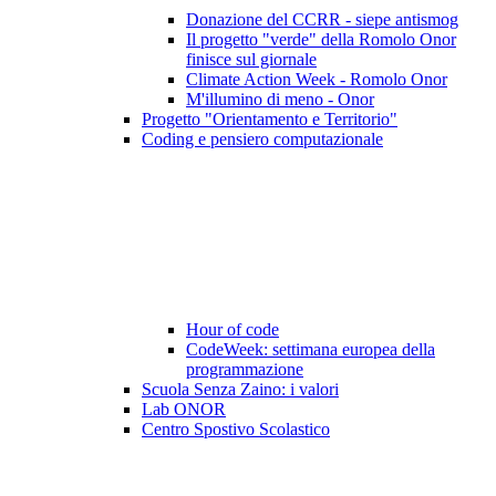
Donazione del CCRR - siepe antismog
Il progetto "verde" della Romolo Onor
finisce sul giornale
Climate Action Week - Romolo Onor
M'illumino di meno - Onor
Progetto "Orientamento e Territorio"
Coding e pensiero computazionale
Hour of code
CodeWeek: settimana europea della
programmazione
Scuola Senza Zaino: i valori
Lab ONOR
Centro Spostivo Scolastico