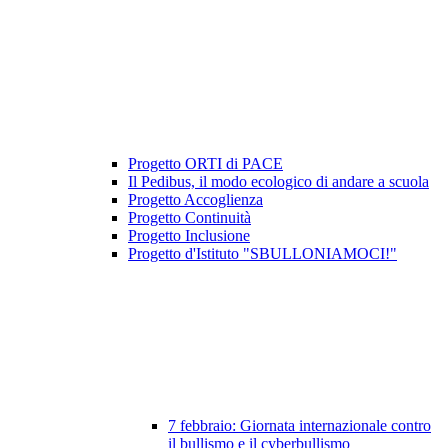
Progetto ORTI di PACE
Il Pedibus, il modo ecologico di andare a scuola
Progetto Accoglienza
Progetto Continuità
Progetto Inclusione
Progetto d'Istituto "SBULLONIAMOCI!"
7 febbraio: Giornata internazionale contro
il bullismo e il cyberbullismo