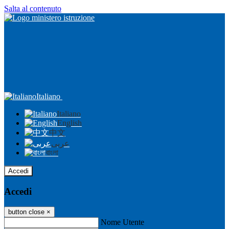
Salta al contenuto
Italiano
Italiano
English
中文
عربى
বাংলা
Accedi
Accedi
button close
×
Nome Utente