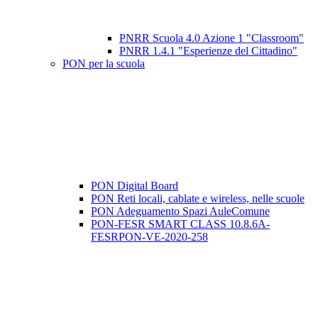
PNRR Scuola 4.0 Azione 1 "Classroom"
PNRR 1.4.1 "Esperienze del Cittadino"
PON per la scuola
PON Digital Board
PON Reti locali, cablate e wireless, nelle scuole
PON Adeguamento Spazi AuleComune
PON-FESR SMART CLASS 10.8.6A-
FESRPON-VE-2020-258