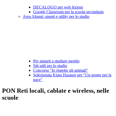
DECALOGO per web lezioni
Google Classroom per la scuola secondaria
Area Alunni: spunti e utility per lo studio
Per aiutarti a studiare meglio
Siti utili per lo studio
Concorso "Io rispetto gli animali"
Selezionata Kiara Hasanaj per "Un poster per la
pace"
PON Reti locali, cablate e wireless, nelle
scuole