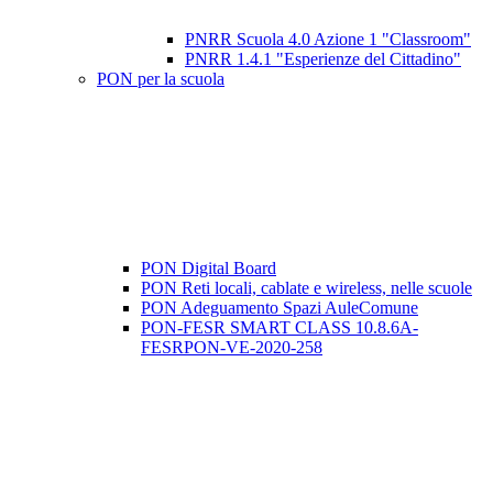
PNRR Scuola 4.0 Azione 1 "Classroom"
PNRR 1.4.1 "Esperienze del Cittadino"
PON per la scuola
PON Digital Board
PON Reti locali, cablate e wireless, nelle scuole
PON Adeguamento Spazi AuleComune
PON-FESR SMART CLASS 10.8.6A-
FESRPON-VE-2020-258