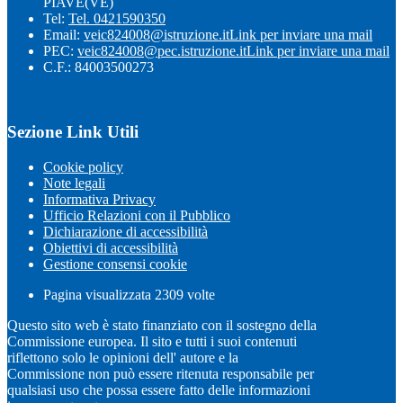
PIAVE(VE)
Tel:
Tel. 0421590350
Email:
veic824008@istruzione.it
Link per inviare una mail
PEC:
veic824008@pec.istruzione.it
Link per inviare una mail
C.F.: 84003500273
Sezione Link Utili
Cookie policy
Note legali
Informativa Privacy
Ufficio Relazioni con il Pubblico
Dichiarazione di accessibilità
Obiettivi di accessibilità
Gestione consensi cookie
Pagina visualizzata
2309
volte
Questo sito web è stato finanziato con il sostegno della
Commissione europea. Il sito e tutti i suoi contenuti
riflettono solo le opinioni dell' autore e la
Commissione non può essere ritenuta responsabile per
qualsiasi uso che possa essere fatto delle informazioni