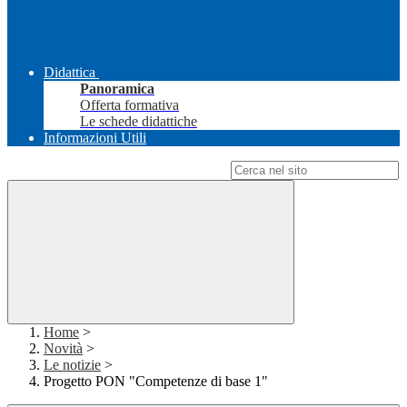
Didattica
Panoramica
Offerta formativa
Le schede didattiche
Informazioni Utili
Campo di ricerca per le pagine del sito
Home
>
Novità
>
Le notizie
>
Progetto PON "Competenze di base 1"