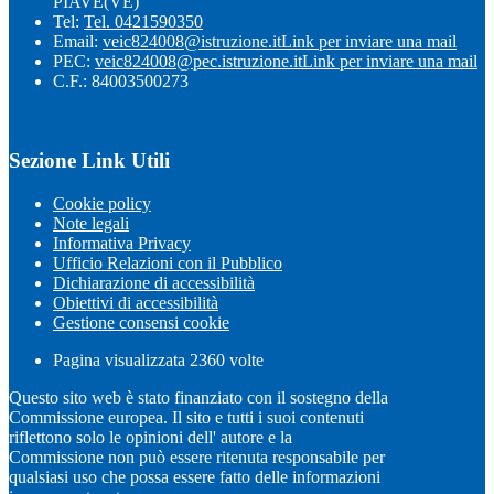
PIAVE(VE)
Tel:
Tel. 0421590350
Email:
veic824008@istruzione.it
Link per inviare una mail
PEC:
veic824008@pec.istruzione.it
Link per inviare una mail
C.F.: 84003500273
Sezione Link Utili
Cookie policy
Note legali
Informativa Privacy
Ufficio Relazioni con il Pubblico
Dichiarazione di accessibilità
Obiettivi di accessibilità
Gestione consensi cookie
Pagina visualizzata
2360
volte
Questo sito web è stato finanziato con il sostegno della
Commissione europea. Il sito e tutti i suoi contenuti
riflettono solo le opinioni dell' autore e la
Commissione non può essere ritenuta responsabile per
qualsiasi uso che possa essere fatto delle informazioni