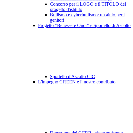
Concorso per il LOGO e il TITOLO del
progetto d'istituto
Bullismo e cyberbullismo: un aiuto per i
genitori
Progetto "Benessere Onor" e Sportello di Ascolto
Sportello d'Ascolto CIC
L'impegno GREEN e il nostro contributo
Donazione del CCRR - siepe antismog