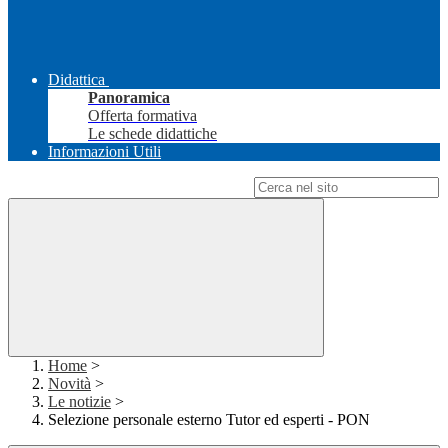
Didattica
Panoramica
Offerta formativa
Le schede didattiche
Informazioni Utili
Campo di ricerca per le pagine del sito
Home
>
Novità
>
Le notizie
>
Selezione personale esterno Tutor ed esperti - PON