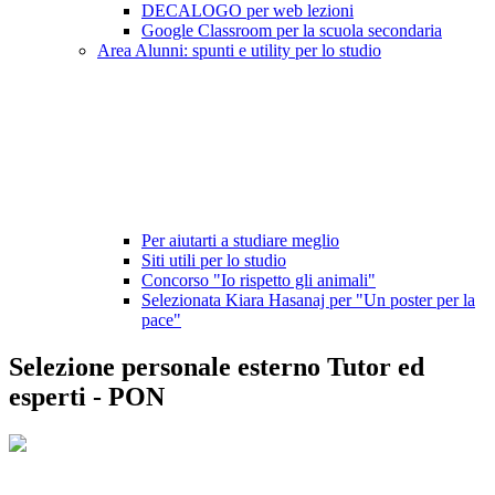
DECALOGO per web lezioni
Google Classroom per la scuola secondaria
Area Alunni: spunti e utility per lo studio
Per aiutarti a studiare meglio
Siti utili per lo studio
Concorso "Io rispetto gli animali"
Selezionata Kiara Hasanaj per "Un poster per la
pace"
Selezione personale esterno Tutor ed
esperti - PON