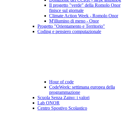
Il progetto "verde" della Romolo Onor
finisce sul giornale
Climate Action Week - Romolo Onor
M'illumino di meno - Onor
Progetto "Orientamento e Territorio"
Coding e pensiero computazionale
Hour of code
CodeWeek: settimana europea della
programmazione
Scuola Senza Zaino: i valori
Lab ONOR
Centro Spostivo Scolastico