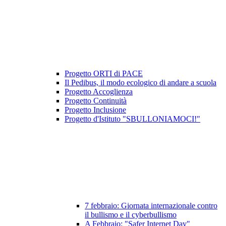
Progetto ORTI di PACE
Il Pedibus, il modo ecologico di andare a scuola
Progetto Accoglienza
Progetto Continuità
Progetto Inclusione
Progetto d'Istituto "SBULLONIAMOCI!"
7 febbraio: Giornata internazionale contro
il bullismo e il cyberbullismo
A Febbraio: "Safer Internet Day"