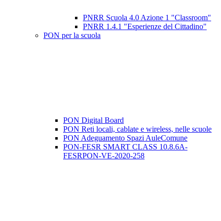
PNRR Scuola 4.0 Azione 1 "Classroom"
PNRR 1.4.1 "Esperienze del Cittadino"
PON per la scuola
PON Digital Board
PON Reti locali, cablate e wireless, nelle scuole
PON Adeguamento Spazi AuleComune
PON-FESR SMART CLASS 10.8.6A-
FESRPON-VE-2020-258