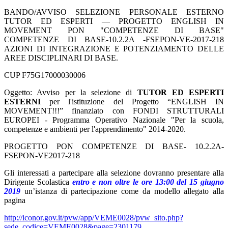
BANDO/AVVISO SELEZIONE PERSONALE ESTERNO
TUTOR ED ESPERTI — PROGETTO ENGLISH IN
MOVEMENT PON "COMPETENZE DI BASE"
COMPETENZE DI BASE-10.2.2A -FSEPON-VE-2017-218
AZIONI DI INTEGRAZIONE E POTENZIAMENTO DELLE
AREE DISCIPLINARI DI BASE.
CUP F75G17000030006
Oggetto: Avviso per la selezione di
TUTOR ED ESPERTI
ESTERNI
per l'istituzione del Progetto “ENGLISH IN
MOVEMENT!!!” finanziato con FONDI STRUTTURALI
EUROPEI - Programma Operativo Nazionale "Per la scuola,
competenze e ambienti per l'apprendimento" 2014-2020.
PROGETTO PON COMPETENZE DI BASE- 10.2.2A-
FSEPON-VE2017-218
Gli interessati a partecipare alla selezione dovranno presentare alla
Dirigente Scolastica
entro e non oltre le ore 13:00 del 15 giugno
2019
un’istanza di partecipazione come da modello allegato alla
pagina
http://iconor.gov.it/pvw/app/VEME0028/pvw_sito.php?
sede_codice=VEME0028&page=2301179