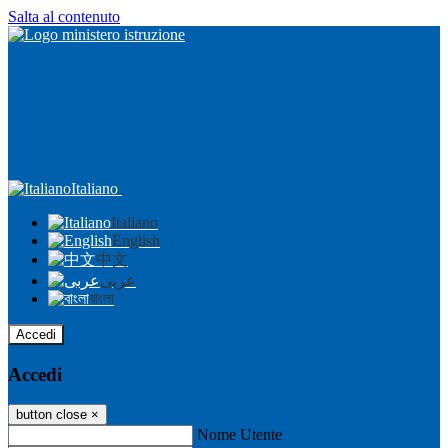
Salta al contenuto
Italiano
Italiano
English
中文
عربى
বাংলা
Accedi
Accedi
button close
×
Nome Utente