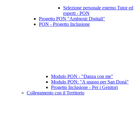
Selezione personale esterno Tutor ed
esperti - PON
Progetto PON "Ambienti Digitali"
PON - Progetto Inclusione
Modulo PON - "Danza con me"
Modulo PON: "A spasso per San Donà"
Progetto Inclusione - Per i Genitori
Collegamento con il Territorio