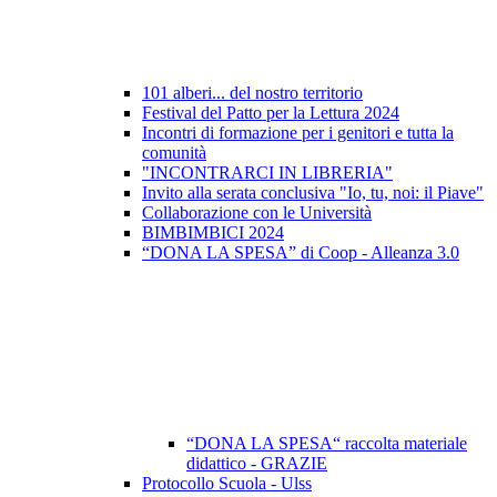
101 alberi... del nostro territorio
Festival del Patto per la Lettura 2024
Incontri di formazione per i genitori e tutta la
comunità
"INCONTRARCI IN LIBRERIA"
Invito alla serata conclusiva "Io, tu, noi: il Piave"
Collaborazione con le Università
BIMBIMBICI 2024
“DONA LA SPESA” di Coop - Alleanza 3.0
“DONA LA SPESA“ raccolta materiale
didattico - GRAZIE
Protocollo Scuola - Ulss