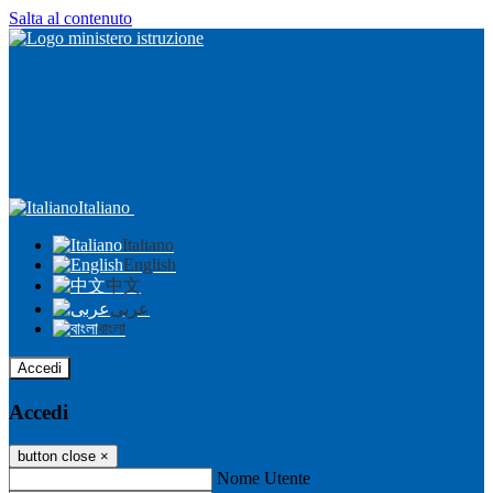
Salta al contenuto
Italiano
Italiano
English
中文
عربى
বাংলা
Accedi
Accedi
button close
×
Nome Utente