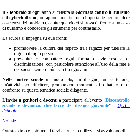
Il
7 febbraio
di ogni anno si celebra la
Giornata contro il Bullismo
e il cyberbullismo
, un appuntamento molto importante per
prendere
coscienza del problema, capire quando ci si trova di fronte a un caso
di bullismo e conoscere gli strumenti per contrastarlo.
La scuola si impegna su due fronti:
promuovere la cultura del rispetto tra i ragazzi per tutelare la
dignità di ogni persona,
prevenire e combattere ogni forma di violenza e di
discriminazione, con particolare attenzione all’uso della rete e
dei social, sempre più usati tra i giovani.
Nelle nostre scuole
un nodo blu, un disegno, un cartellone,
un'attività per riflettere, promuovere momenti di dibattito e di
confronto su questa tematica sociale dilagante.
L'
invito a genitori e docenti
a partecipare all'evento "
Discontrollo
sociale e devianza: due facce del disagio giovanile
" -
QUI i
dettagli
Notizie
Questo sito o gli strumenti terzi da questo utilizzati si avvalgono di