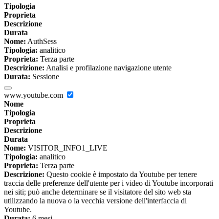
Tipologia
Proprieta
Descrizione
Durata
Nome:
AuthSess
Tipologia:
analitico
Proprieta:
Terza parte
Descrizione:
Analisi e profilazione navigazione utente
Durata:
Sessione
www.youtube.com
Nome
Tipologia
Proprieta
Descrizione
Durata
Nome:
VISITOR_INFO1_LIVE
Tipologia:
analitico
Proprieta:
Terza parte
Descrizione:
Questo cookie è impostato da Youtube per tenere
traccia delle preferenze dell'utente per i video di Youtube incorporati
nei siti; può anche determinare se il visitatore del sito web sta
utilizzando la nuova o la vecchia versione dell'interfaccia di
Youtube.
Durata:
6 mesi