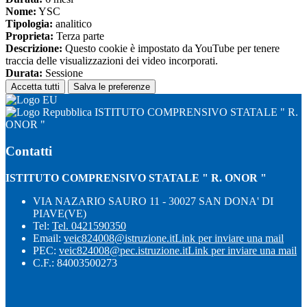
Nome:
YSC
Tipologia:
analitico
Proprieta:
Terza parte
Descrizione:
Questo cookie è impostato da YouTube per tenere
traccia delle visualizzazioni dei video incorporati.
Durata:
Sessione
Accetta tutti
Salva le preferenze
ISTITUTO COMPRENSIVO STATALE " R.
ONOR "
Contatti
ISTITUTO COMPRENSIVO STATALE " R. ONOR "
VIA NAZARIO SAURO 11 - 30027 SAN DONA' DI
PIAVE(VE)
Tel:
Tel. 0421590350
Email:
veic824008@istruzione.it
Link per inviare una mail
PEC:
veic824008@pec.istruzione.it
Link per inviare una mail
C.F.: 84003500273