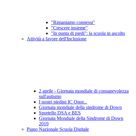
"Rimaniamo connessi"
"Crescere insieme"
"In punta di piedi": la scuola in ascolto
Attività a favore dell'Inclusione
2 aprile - Giornata mondiale di consapevolezza
sull'autismo
I nostri piedini IC Onor...
Giornata mondiale della sindrome di Down
Sportello DSA e BES
Giornata Mondiale della Sindrome di Down
2019
Piano Nazionale Scuola Digitale