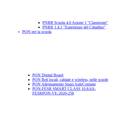
PNRR Scuola 4.0 Azione 1 "Classroom"
PNRR 1.4.1 "Esperienze del Cittadino"
PON per la scuola
PON Digital Board
PON Reti locali, cablate e wireless, nelle scuole
PON Adeguamento Spazi AuleComune
PON-FESR SMART CLASS 10.8.6A-
FESRPON-VE-2020-258