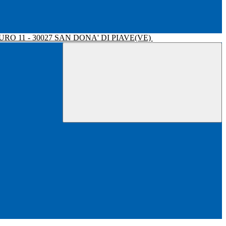
RO 11 - 30027 SAN DONA' DI PIAVE(VE)