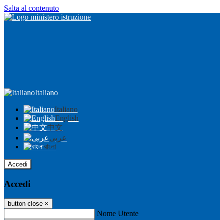
Salta al contenuto
Italiano
Italiano
English
中文
عربى
বাংলা
Accedi
Accedi
button close
×
Nome Utente