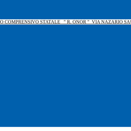
TO COMPRENSIVO STATALE
" R. ONOR "
VIA NAZARIO SAU