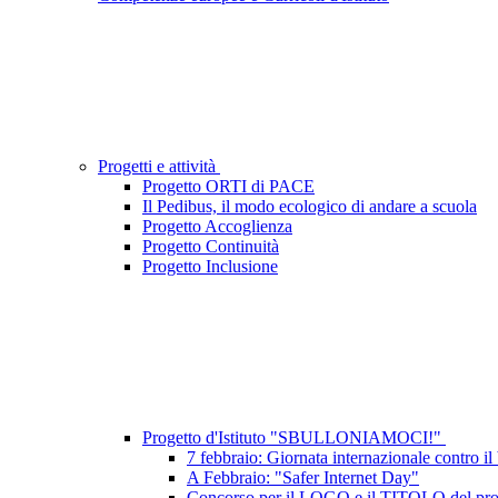
Progetti e attività
Progetto ORTI di PACE
Il Pedibus, il modo ecologico di andare a scuola
Progetto Accoglienza
Progetto Continuità
Progetto Inclusione
Progetto d'Istituto "SBULLONIAMOCI!"
7 febbraio: Giornata internazionale contro il
A Febbraio: "Safer Internet Day"
Concorso per il LOGO e il TITOLO del proge