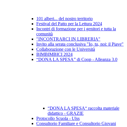
101 alberi... del nostro territorio
Festival del Patto per la Lettura 2024
Incontri di formazione per i genitori e tutta la
comunità
"INCONTRARCI IN LIBRERIA"
Invito alla serata conclusiva "Io, tu, noi: il Piave"
Collaborazione con le Università
BIMBIMBICI 2024
“DONA LA SPESA” di Coop - Alleanza 3.0
“DONA LA SPESA“ raccolta materiale
didattico - GRAZIE
Protocollo Scuola - Ulss
Consultorio Familiare e Consultorio Giovani