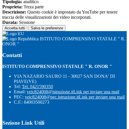
Tipologia:
analitico
Proprieta:
Terza parte
Descrizione:
Questo cookie è impostato da YouTube per tenere
traccia delle visualizzazioni dei video incorporati.
Durata:
Sessione
Accetta tutti
Salva le preferenze
ISTITUTO COMPRENSIVO STATALE " R.
ONOR "
Contatti
ISTITUTO COMPRENSIVO STATALE " R. ONOR "
VIA NAZARIO SAURO 11 - 30027 SAN DONA' DI
PIAVE(VE)
Tel:
Tel. 0421590350
Email:
veic824008@istruzione.it
Link per inviare una mail
PEC:
veic824008@pec.istruzione.it
Link per inviare una mail
C.F.: 84003500273
Sezione Link Utili