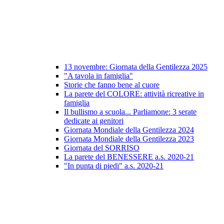
13 novembre: Giornata della Gentilezza 2025
"A tavola in famiglia"
Storie che fanno bene al cuore
La parete del COLORE: attività ricreative in
famiglia
Il bullismo a scuola... Parliamone: 3 serate
dedicate ai genitori
Giornata Mondiale della Gentilezza 2024
Giornata Mondiale della Gentilezza 2023
Giornata del SORRISO
La parete del BENESSERE a.s. 2020-21
"In punta di piedi" a.s. 2020-21