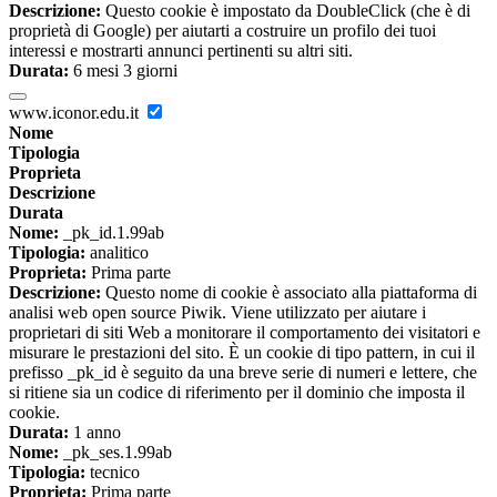
Descrizione:
Questo cookie è impostato da DoubleClick (che è di
proprietà di Google) per aiutarti a costruire un profilo dei tuoi
interessi e mostrarti annunci pertinenti su altri siti.
Durata:
6 mesi 3 giorni
www.iconor.edu.it
Nome
Tipologia
Proprieta
Descrizione
Durata
Nome:
_pk_id.1.99ab
Tipologia:
analitico
Proprieta:
Prima parte
Descrizione:
Questo nome di cookie è associato alla piattaforma di
analisi web open source Piwik. Viene utilizzato per aiutare i
proprietari di siti Web a monitorare il comportamento dei visitatori e
misurare le prestazioni del sito. È un cookie di tipo pattern, in cui il
prefisso _pk_id è seguito da una breve serie di numeri e lettere, che
si ritiene sia un codice di riferimento per il dominio che imposta il
cookie.
Durata:
1 anno
Nome:
_pk_ses.1.99ab
Tipologia:
tecnico
Proprieta:
Prima parte