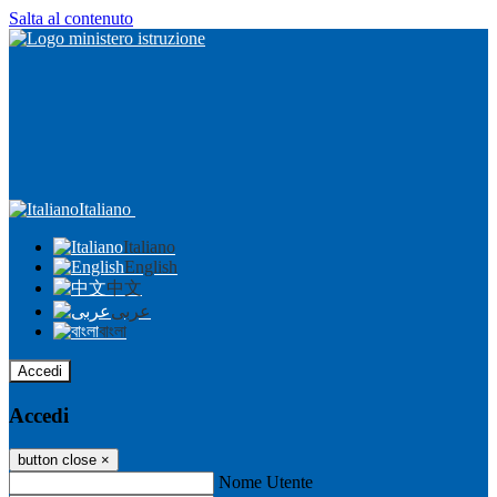
Salta al contenuto
Italiano
Italiano
English
中文
عربى
বাংলা
Accedi
Accedi
button close
×
Nome Utente