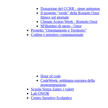
Donazione del CCRR - siepe antismog
Il progetto "verde" della Romolo Onor
finisce sul giornale
Climate Action Week - Romolo Onor
M'illumino di meno - Onor
Progetto "Orientamento e Territorio"
Coding e pensiero computazionale
Hour of code
CodeWeek: settimana europea della
programmazione
Scuola Senza Zaino: i valori
Lab ONOR
Centro Spostivo Scolastico