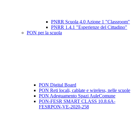
PNRR Scuola 4.0 Azione 1 "Classroom"
PNRR 1.4.1 "Esperienze del Cittadino"
PON per la scuola
PON Digital Board
PON Reti locali, cablate e wireless, nelle scuole
PON Adeguamento Spazi AuleComune
PON-FESR SMART CLASS 10.8.6A-
FESRPON-VE-2020-258