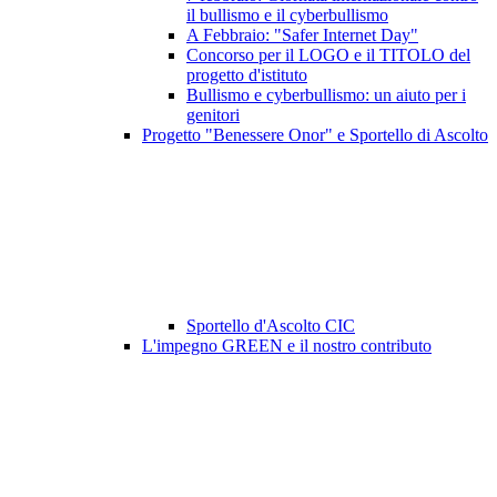
il bullismo e il cyberbullismo
A Febbraio: "Safer Internet Day"
Concorso per il LOGO e il TITOLO del
progetto d'istituto
Bullismo e cyberbullismo: un aiuto per i
genitori
Progetto "Benessere Onor" e Sportello di Ascolto
Sportello d'Ascolto CIC
L'impegno GREEN e il nostro contributo