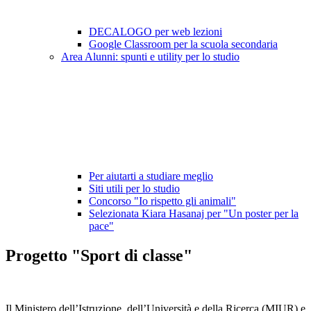
DECALOGO per web lezioni
Google Classroom per la scuola secondaria
Area Alunni: spunti e utility per lo studio
Per aiutarti a studiare meglio
Siti utili per lo studio
Concorso "Io rispetto gli animali"
Selezionata Kiara Hasanaj per "Un poster per la
pace"
Progetto "Sport di classe"
Il Ministero dell’Istruzione, dell’Università e della Ricerca (MIUR) e