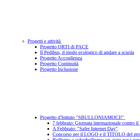
Progetti e attività
Progetto ORTI di PACE
Il Pedibus, il modo ecologico di andare a scuola
Progetto Accoglienza
Progetto Continuità
Progetto Inclusione
Progetto d'Istituto "SBULLONIAMOCI!"
7 febbraio: Giornata internazionale contro il
A Febbraio: "Safer Internet Day"
Concorso per il LOGO e il TITOLO del proge
Bullismo e cyberbullismo: un aiuto per i geni