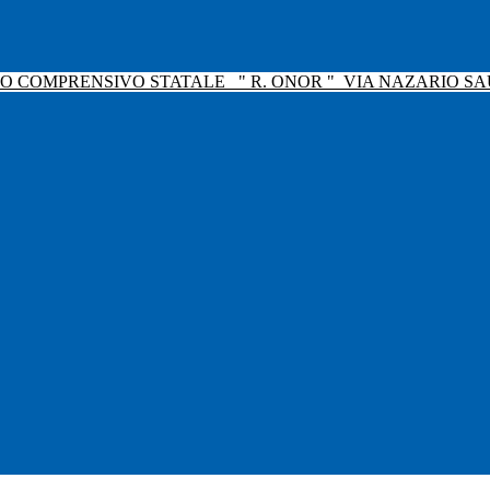
TO COMPRENSIVO STATALE
" R. ONOR "
VIA NAZARIO SAU