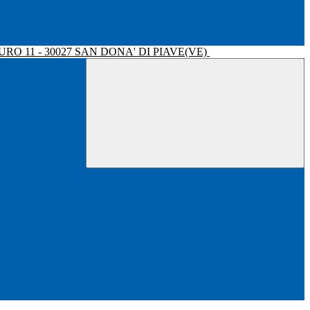
RO 11 - 30027 SAN DONA' DI PIAVE(VE)