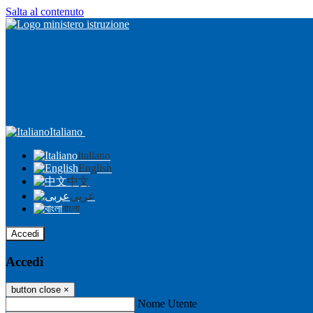
Salta al contenuto
Italiano
Italiano
English
中文
عربى
বাংলা
Accedi
Accedi
button close
×
Nome Utente