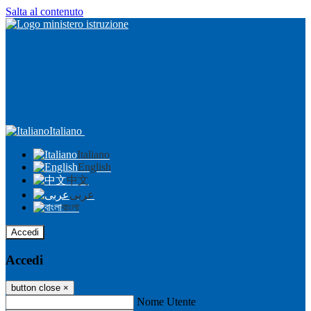
Salta al contenuto
Italiano
Italiano
English
中文
عربى
বাংলা
Accedi
Accedi
button close
×
Nome Utente