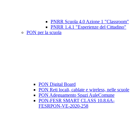
PNRR Scuola 4.0 Azione 1 "Classroom"
PNRR 1.4.1 "Esperienze del Cittadino"
PON per la scuola
PON Digital Board
PON Reti locali, cablate e wireless, nelle scuole
PON Adeguamento Spazi AuleComune
PON-FESR SMART CLASS 10.8.6A-
FESRPON-VE-2020-258