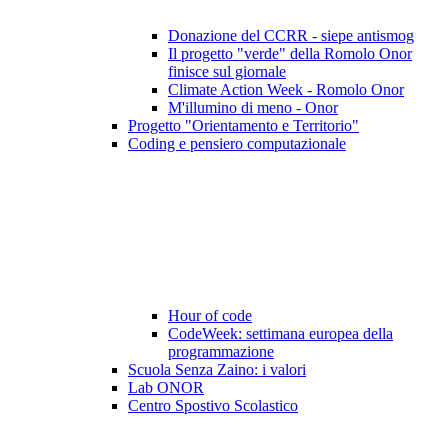
Donazione del CCRR - siepe antismog
Il progetto "verde" della Romolo Onor
finisce sul giornale
Climate Action Week - Romolo Onor
M'illumino di meno - Onor
Progetto "Orientamento e Territorio"
Coding e pensiero computazionale
Hour of code
CodeWeek: settimana europea della
programmazione
Scuola Senza Zaino: i valori
Lab ONOR
Centro Spostivo Scolastico