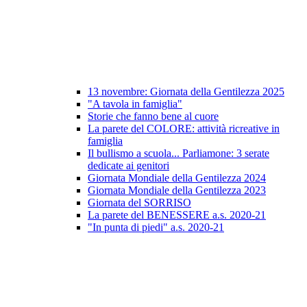
13 novembre: Giornata della Gentilezza 2025
"A tavola in famiglia"
Storie che fanno bene al cuore
La parete del COLORE: attività ricreative in
famiglia
Il bullismo a scuola... Parliamone: 3 serate
dedicate ai genitori
Giornata Mondiale della Gentilezza 2024
Giornata Mondiale della Gentilezza 2023
Giornata del SORRISO
La parete del BENESSERE a.s. 2020-21
"In punta di piedi" a.s. 2020-21