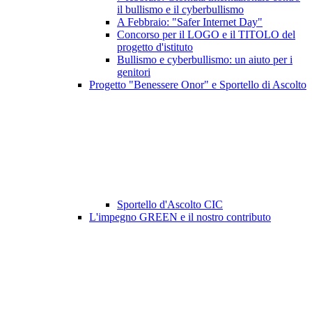
il bullismo e il cyberbullismo
A Febbraio: "Safer Internet Day"
Concorso per il LOGO e il TITOLO del
progetto d'istituto
Bullismo e cyberbullismo: un aiuto per i
genitori
Progetto "Benessere Onor" e Sportello di Ascolto
Sportello d'Ascolto CIC
L'impegno GREEN e il nostro contributo