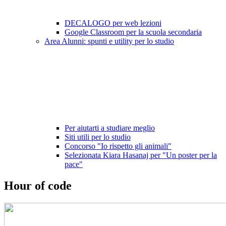
DECALOGO per web lezioni
Google Classroom per la scuola secondaria
Area Alunni: spunti e utility per lo studio
Per aiutarti a studiare meglio
Siti utili per lo studio
Concorso "Io rispetto gli animali"
Selezionata Kiara Hasanaj per "Un poster per la
pace"
Hour of code