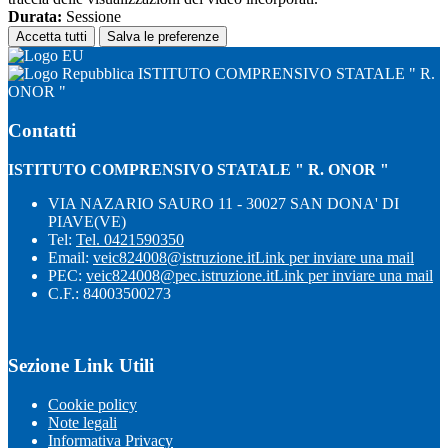
Durata:
Sessione
Accetta tutti
Salva le preferenze
ISTITUTO COMPRENSIVO STATALE " R.
ONOR "
Contatti
ISTITUTO COMPRENSIVO STATALE " R. ONOR "
VIA NAZARIO SAURO 11 - 30027 SAN DONA' DI
PIAVE(VE)
Tel:
Tel. 0421590350
Email:
veic824008@istruzione.it
Link per inviare una mail
PEC:
veic824008@pec.istruzione.it
Link per inviare una mail
C.F.: 84003500273
Sezione Link Utili
Cookie policy
Note legali
Informativa Privacy