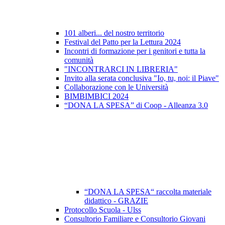
101 alberi... del nostro territorio
Festival del Patto per la Lettura 2024
Incontri di formazione per i genitori e tutta la
comunità
"INCONTRARCI IN LIBRERIA"
Invito alla serata conclusiva "Io, tu, noi: il Piave"
Collaborazione con le Università
BIMBIMBICI 2024
“DONA LA SPESA” di Coop - Alleanza 3.0
“DONA LA SPESA“ raccolta materiale
didattico - GRAZIE
Protocollo Scuola - Ulss
Consultorio Familiare e Consultorio Giovani