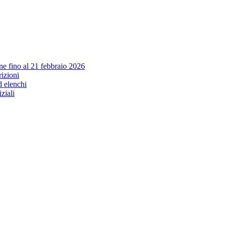
e fino al 21 febbraio 2026
izioni
d elenchi
iziali