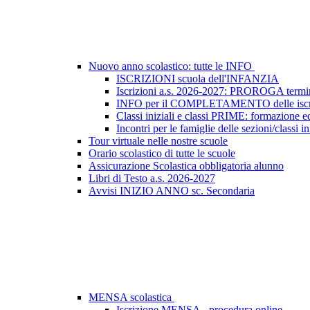
Nuovo anno scolastico: tutte le INFO
ISCRIZIONI scuola dell'INFANZIA
Iscrizioni a.s. 2026-2027: PROROGA termin
INFO per il COMPLETAMENTO delle iscr
Classi iniziali e classi PRIME: formazione e
Incontri per le famiglie delle sezioni/classi in
Tour virtuale nelle nostre scuole
Orario scolastico di tutte le scuole
Assicurazione Scolastica obbligatoria alunno
Libri di Testo a.s. 2026-2027
Avvisi INIZIO ANNO sc. Secondaria
MENSA scolastica
Iscrizione MENSA - procedura online