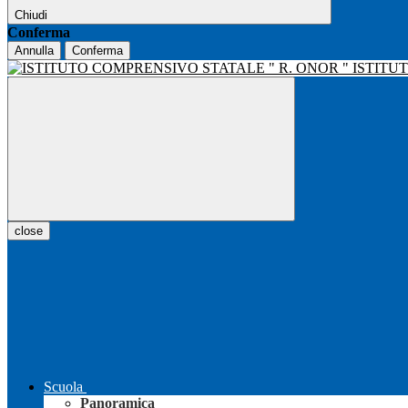
Chiudi
Conferma
Annulla
Conferma
ISTITU
close
Scuola
Panoramica