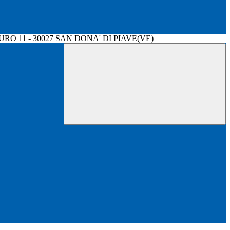
RO 11 - 30027 SAN DONA' DI PIAVE(VE)