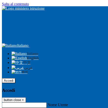
Salta al contenuto
Italiano
Italiano
English
中文
عربى
বাংলা
Accedi
Accedi
button close
×
Nome Utente