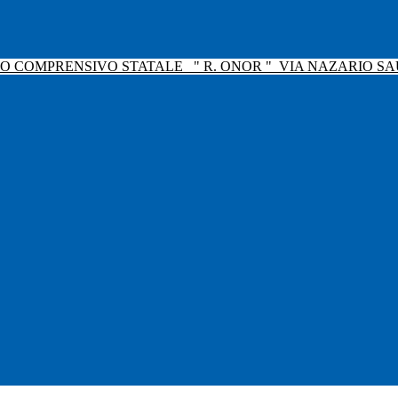
TO COMPRENSIVO STATALE
" R. ONOR "
VIA NAZARIO SAU