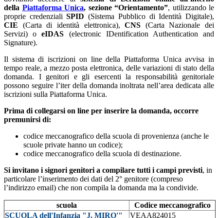
della
Piattaforma Unica
, sezione “Orientamento”
, utilizzando le
proprie credenziali
SPID
(Sistema Pubblico di Identità Digitale),
CIE
(Carta di identità elettronica),
CNS
(Carta Nazionale dei
Servizi) o
eIDAS
(electronic IDentification Authentication and
Signature).
Il sistema di iscrizioni on line della Piattaforma Unica avvisa in
tempo reale, a mezzo posta elettronica, delle variazioni di stato della
domanda.
I genitori e gli esercenti la responsabilità genitoriale
possono seguire l’iter della domanda inoltrata nell’area dedicata alle
iscrizioni sulla Piattaforma Unica.
Prima di collegarsi on line per inserire la domanda, occorre
premunirsi di:
codice meccanografico della scuola di provenienza (anche le
scuole private hanno un codice);
codice meccanografico della scuola di destinazione.
Si invitano i signori genitori a compilare tutti i campi previsti
, in
particolare l’inserimento dei dati del 2° genitore (compreso
l’indirizzo email) che non compila la domanda ma la condivide.
scuola
Codice meccanografico
SCUOLA dell'Infanzia "J. MIRO'"
VEAA824015