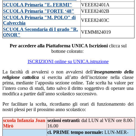
SCUOLA Primaria "E. FERMI"
VEEE82401A
SCUOLA Primaria "FORTE ‘48"
VEEE82402B
SCUOLA Primaria "M. POLO" di
VEEE82403C
Calvecchia
SCUOLA Secondaria di I grado "R.
VEMM824019
ONOR"
Per accedere alla
Piattaforma UNICA Iscrizioni
cl
icca sul
bottone colorato:
ISCRIZIONI online su UNICA.istruzione
La facoltà di avvalersi o non avvalersi dell’
insegnamento della
religione cattolica
si esercita all’atto dell’iscrizione nella classe
prima, mediante l’apposita sezione online. Tale scelta ha valore per
l’intero corso di studi, fatto salvo il diritto soggettivo di operare una
modifica a partire dall’anno scolastico successivo.
Per facilitare la scelta, ricordiamo gli orari di funzionamento dei
nostri plessi per il prossimo anno scolastico:
scuola Infanzia Joan
sezioni entranti:
dal LUN al VEN ore 8.00-
Mirò
16.00
cl. PRIME tempo normale:
LUN-MER-