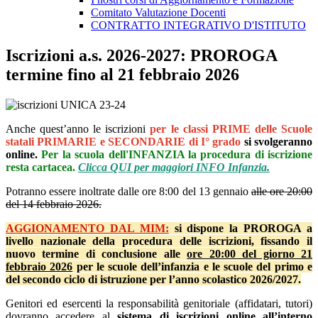
Comitato Valutazione Docenti
CONTRATTO INTEGRATIVO D'ISTITUTO
Iscrizioni a.s. 2026-2027: PROROGA
termine fino al 21 febbraio 2026
Anche quest’anno le iscrizioni
per le classi PRIME delle Scuole
statali PRIMARIE e SECONDARIE di I° grado
si svolgeranno
online.
Per la scuola dell'INFANZIA la procedura di iscrizione
resta cartacea.
Clicca QUI per maggiori INFO Infanzia.
Potranno essere inoltrate dalle ore 8:00 del 13 gennaio
alle ore 20:00
del 14 febbraio 2026.
AGGIONAMENTO DAL MIM:
si dispone la PROROGA a
livello nazionale della procedura delle iscrizioni, fissando il
nuovo termine di conclusione alle
ore 20:00 del giorno 21
febbraio 2026
per
le scuole dell’infanzia e le scuole del primo e
del secondo ciclo di istruzione per l’anno scolastico 2026/2027.
Genitori ed esercenti la responsabilità genitoriale (affidatari, tutori)
dovranno accedere al
sistema di iscrizioni on
line all’interno