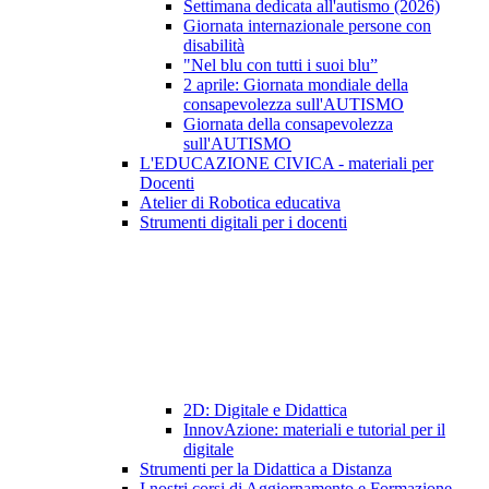
Settimana dedicata all'autismo (2026)
Giornata internazionale persone con
disabilità
"Nel blu con tutti i suoi blu”
2 aprile: Giornata mondiale della
consapevolezza sull'AUTISMO
Giornata della consapevolezza
sull'AUTISMO
L'EDUCAZIONE CIVICA - materiali per
Docenti
Atelier di Robotica educativa
Strumenti digitali per i docenti
2D: Digitale e Didattica
InnovAzione: materiali e tutorial per il
digitale
Strumenti per la Didattica a Distanza
I nostri corsi di Aggiornamento e Formazione