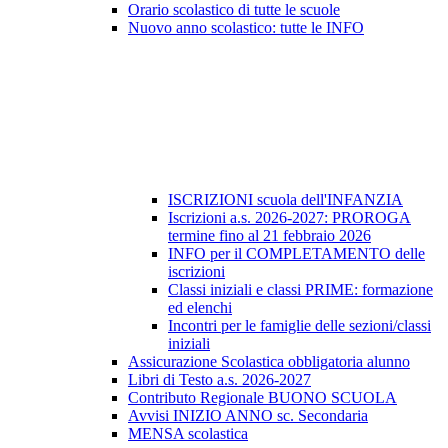
Orario scolastico di tutte le scuole
Nuovo anno scolastico: tutte le INFO
ISCRIZIONI scuola dell'INFANZIA
Iscrizioni a.s. 2026-2027: PROROGA
termine fino al 21 febbraio 2026
INFO per il COMPLETAMENTO delle
iscrizioni
Classi iniziali e classi PRIME: formazione
ed elenchi
Incontri per le famiglie delle sezioni/classi
iniziali
Assicurazione Scolastica obbligatoria alunno
Libri di Testo a.s. 2026-2027
Contributo Regionale BUONO SCUOLA
Avvisi INIZIO ANNO sc. Secondaria
MENSA scolastica