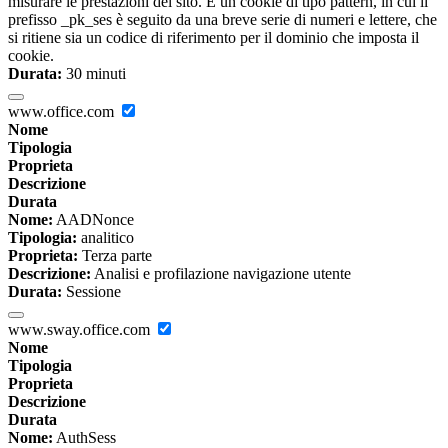
misurare le prestazioni del sito. È un cookie di tipo pattern, in cui il
prefisso _pk_ses è seguito da una breve serie di numeri e lettere, che
si ritiene sia un codice di riferimento per il dominio che imposta il
cookie.
Durata:
30 minuti
www.office.com
Nome
Tipologia
Proprieta
Descrizione
Durata
Nome:
AADNonce
Tipologia:
analitico
Proprieta:
Terza parte
Descrizione:
Analisi e profilazione navigazione utente
Durata:
Sessione
www.sway.office.com
Nome
Tipologia
Proprieta
Descrizione
Durata
Nome:
AuthSess