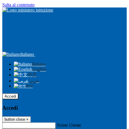
Salta al contenuto
Italiano
Italiano
English
中文
عربى
বাংলা
Accedi
Accedi
button close
×
Nome Utente