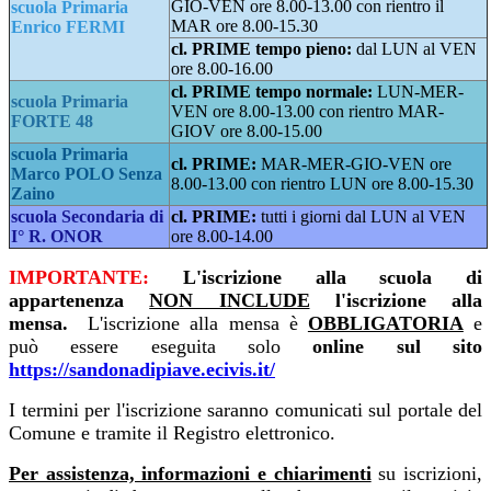
GIO-VEN ore 8.00-13.00 con rientro il
scuola Primaria
MAR ore 8.00-15.30
Enrico FERMI
cl. PRIME tempo pieno:
dal LUN al VEN
ore 8.00-16.00
cl. PRIME tempo normale:
LUN-MER-
scuola Primaria
VEN ore 8.00-13.00 con rientro MAR-
FORTE 48
GIOV ore 8.00-15.00
scuola Primaria
cl. PRIME:
MAR-MER-GIO-VEN ore
Marco POLO Senza
8.00-13.00 con rientro LUN ore 8.00-15.30
Zaino
scuola Secondaria di
cl. PRIME:
tutti i giorni dal LUN al VEN
I° R. ONOR
ore 8.00-14.00
IMPORTANTE:
L'iscrizione alla scuola di
appartenenza
NON INCLUDE
l'iscrizione alla
mensa.
L'iscrizione alla mensa è
OBBLIGATORIA
e
può essere eseguita solo
online sul sito
https://sandonadipiave.ecivis.it/
I termini per l'iscrizione saranno comunicati sul portale del
Comune e tramite il Registro elettronico.
Per assistenza, informazioni e chiarimenti
su iscrizioni,