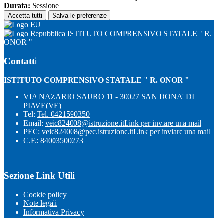
Durata:
Sessione
Accetta tutti
Salva le preferenze
ISTITUTO COMPRENSIVO STATALE " R.
ONOR "
Contatti
ISTITUTO COMPRENSIVO STATALE " R. ONOR "
VIA NAZARIO SAURO 11 - 30027 SAN DONA' DI
PIAVE(VE)
Tel:
Tel. 0421590350
Email:
veic824008@istruzione.it
Link per inviare una mail
PEC:
veic824008@pec.istruzione.it
Link per inviare una mail
C.F.: 84003500273
Sezione Link Utili
Cookie policy
Note legali
Informativa Privacy