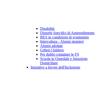
Disabilità
Disturbi Specifici di Apprendimento
BES in condizioni di svantaggio
Intercultura - Alunni stranieri
Alunni adottati
Gifted Children
Per dubbi contattare le FS
Scuola in Ospedale e Istruzione
Domiciliare
Iniziative a favore dell'Inclusione