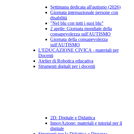
Settimana dedicata all'autismo (2026)
Giornata internazionale persone con
disabilità
"Nel blu con tutti i suoi blu”
2 aprile: Giornata mondiale della
consapevolezza sull'AUTISMO
Giornata della consapevolezza
sull'AUTISMO
L'EDUCAZIONE CIVICA - materiali per
Docenti
Atelier di Robotica educativa
Strumenti digitali per i docenti
2D: Digitale e Didattica
InnovAzione: materiali e tutorial per il
digitale
Strumenti per la Didattica a Distanza