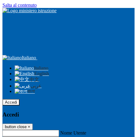
Salta al contenuto
Italiano
Italiano
English
中文
عربى
বাংলা
Accedi
Accedi
button close
×
Nome Utente