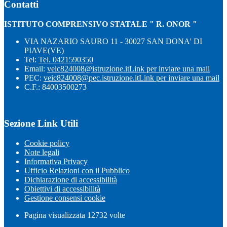
Contatti
ISTITUTO COMPRENSIVO STATALE " R. ONOR "
VIA NAZARIO SAURO 11 - 30027 SAN DONA' DI
PIAVE(VE)
Tel:
Tel. 0421590350
Email:
veic824008@istruzione.it
Link per inviare una mail
PEC:
veic824008@pec.istruzione.it
Link per inviare una mail
C.F.: 84003500273
Sezione Link Utili
Cookie policy
Note legali
Informativa Privacy
Ufficio Relazioni con il Pubblico
Dichiarazione di accessibilità
Obiettivi di accessibilità
Gestione consensi cookie
Pagina visualizzata
12732
volte