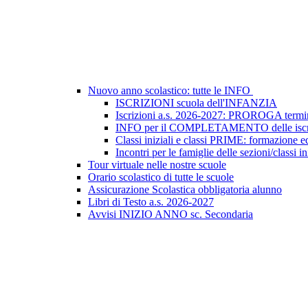
Nuovo anno scolastico: tutte le INFO
ISCRIZIONI scuola dell'INFANZIA
Iscrizioni a.s. 2026-2027: PROROGA termin
INFO per il COMPLETAMENTO delle iscr
Classi iniziali e classi PRIME: formazione e
Incontri per le famiglie delle sezioni/classi in
Tour virtuale nelle nostre scuole
Orario scolastico di tutte le scuole
Assicurazione Scolastica obbligatoria alunno
Libri di Testo a.s. 2026-2027
Avvisi INIZIO ANNO sc. Secondaria