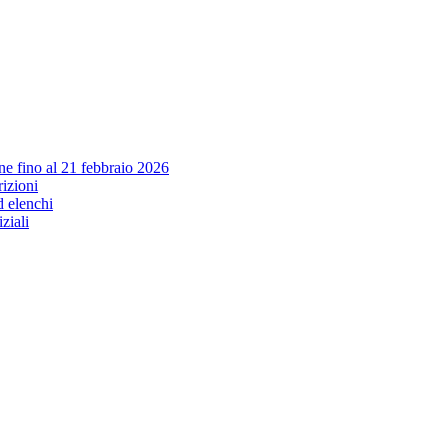
e fino al 21 febbraio 2026
izioni
d elenchi
iziali