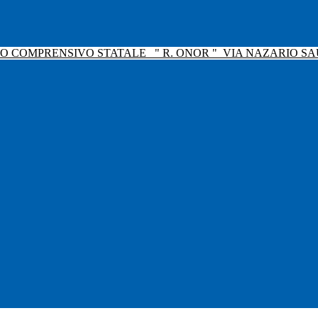
TO COMPRENSIVO STATALE
" R. ONOR "
VIA NAZARIO SAU