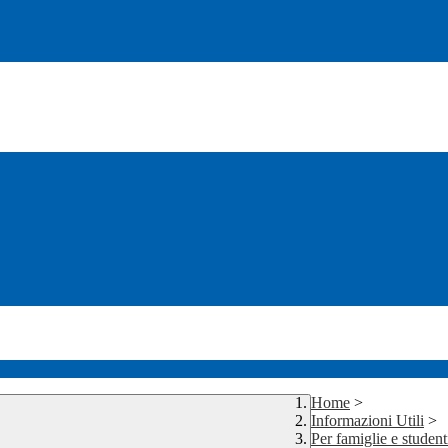
Home
>
Informazioni Utili
>
Per famiglie e student