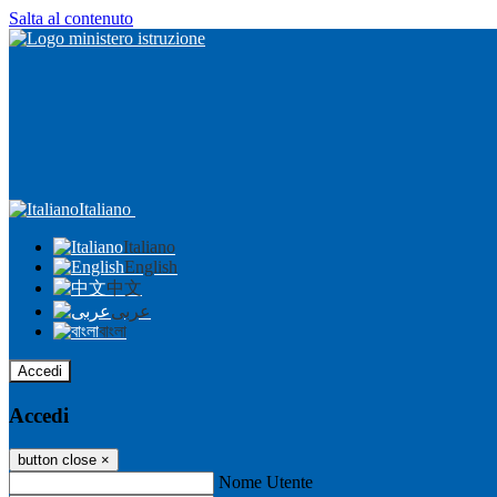
Salta al contenuto
Italiano
Italiano
English
中文
عربى
বাংলা
Accedi
Accedi
button close
×
Nome Utente