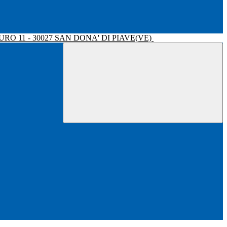
RO 11 - 30027 SAN DONA' DI PIAVE(VE)