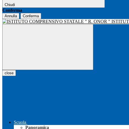
Chiudi
Conferma
Annulla
Conferma
ISTITU
close
Scuola
Panoramica