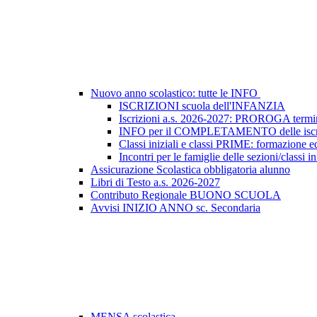
Nuovo anno scolastico: tutte le INFO
ISCRIZIONI scuola dell'INFANZIA
Iscrizioni a.s. 2026-2027: PROROGA termin
INFO per il COMPLETAMENTO delle iscr
Classi iniziali e classi PRIME: formazione e
Incontri per le famiglie delle sezioni/classi in
Assicurazione Scolastica obbligatoria alunno
Libri di Testo a.s. 2026-2027
Contributo Regionale BUONO SCUOLA
Avvisi INIZIO ANNO sc. Secondaria
MENSA scolastica