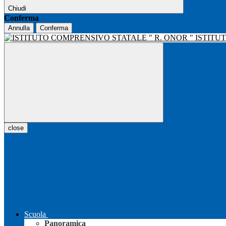
Chiudi
Conferma
Annulla
Conferma
ISTITU
close
Scuola
Panoramica