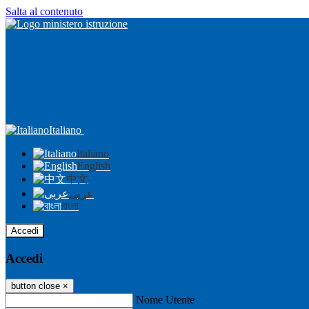
Salta al contenuto
Italiano
Italiano
English
中文
عربى
বাংলা
Accedi
Accedi
button close
×
Nome Utente