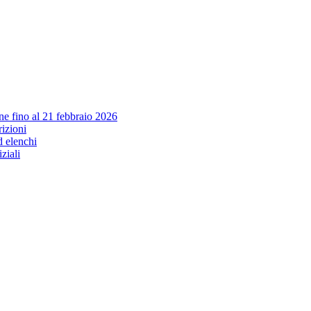
e fino al 21 febbraio 2026
izioni
d elenchi
iziali