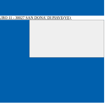
RO 11 - 30027 SAN DONA' DI PIAVE(VE)