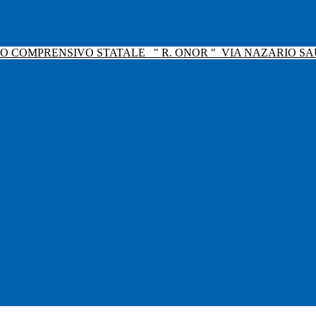
TO COMPRENSIVO STATALE
" R. ONOR "
VIA NAZARIO SAU