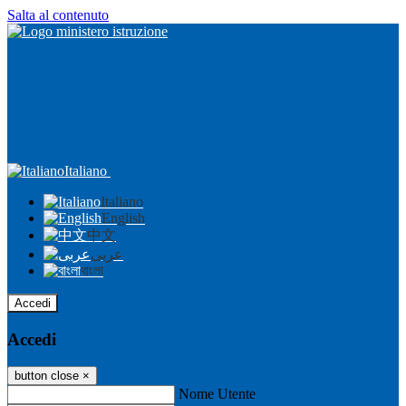
Salta al contenuto
Italiano
Italiano
English
中文
عربى
বাংলা
Accedi
Accedi
button close
×
Nome Utente