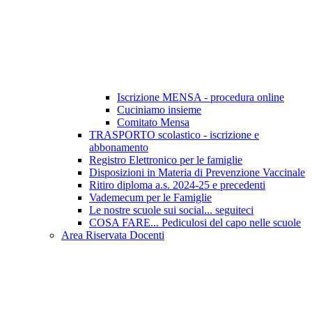
Iscrizione MENSA - procedura online
Cuciniamo insieme
Comitato Mensa
TRASPORTO scolastico - iscrizione e
abbonamento
Registro Elettronico per le famiglie
Disposizioni in Materia di Prevenzione Vaccinale
Ritiro diploma a.s. 2024-25 e precedenti
Vademecum per le Famiglie
Le nostre scuole sui social... seguiteci
COSA FARE... Pediculosi del capo nelle scuole
Area Riservata Docenti