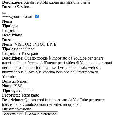
Descrizione:
Analisi e profilazione navigazione utente
Durata:
Sessione
www.youtube.com
Nome
Tipologia
Proprieta
Descrizione
Durata
Nome:
VISITOR_INFO1_LIVE
Tipologia:
analitico
Proprieta:
Terza parte
Descrizione:
Questo cookie è impostato da Youtube per tenere
traccia delle preferenze dell'utente per i video di Youtube incorporati
nei siti; può anche determinare se il visitatore del sito web sta
utilizzando la nuova o la vecchia versione dell'interfaccia di
Youtube.
Durata:
6 mesi
Nome:
YSC
Tipologia:
analitico
Proprieta:
Terza parte
Descrizione:
Questo cookie è impostato da YouTube per tenere
traccia delle visualizzazioni dei video incorporati.
Durata:
Sessione
Accetta tutti
Salva le preferenze