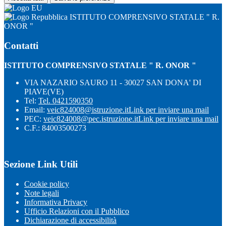
ISTITUTO COMPRENSIVO STATALE " R.
ONOR "
Contatti
ISTITUTO COMPRENSIVO STATALE " R. ONOR "
VIA NAZARIO SAURO 11 - 30027 SAN DONA' DI
PIAVE(VE)
Tel:
Tel. 0421590350
Email:
veic824008@istruzione.it
Link per inviare una mail
PEC:
veic824008@pec.istruzione.it
Link per inviare una mail
C.F.: 84003500273
Sezione Link Utili
Cookie policy
Note legali
Informativa Privacy
Ufficio Relazioni con il Pubblico
Dichiarazione di accessibilità