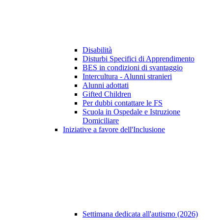
Disabilità
Disturbi Specifici di Apprendimento
BES in condizioni di svantaggio
Intercultura - Alunni stranieri
Alunni adottati
Gifted Children
Per dubbi contattare le FS
Scuola in Ospedale e Istruzione
Domiciliare
Iniziative a favore dell'Inclusione
Settimana dedicata all'autismo (2026)