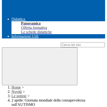
Didattica
Panoramica
Offerta formativa
Le schede didattiche
Informazioni Utili
Campo di ricerca per le pagine del sito
Home
>
Novità
>
Le notizie
>
2 aprile: Giornata mondiale della consapevolezza
sull'AUTISMO