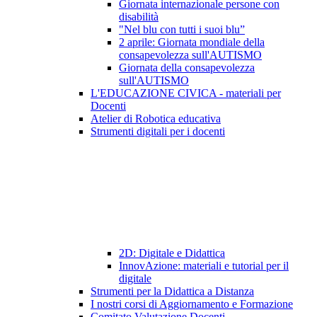
Giornata internazionale persone con
disabilità
"Nel blu con tutti i suoi blu”
2 aprile: Giornata mondiale della
consapevolezza sull'AUTISMO
Giornata della consapevolezza
sull'AUTISMO
L'EDUCAZIONE CIVICA - materiali per
Docenti
Atelier di Robotica educativa
Strumenti digitali per i docenti
2D: Digitale e Didattica
InnovAzione: materiali e tutorial per il
digitale
Strumenti per la Didattica a Distanza
I nostri corsi di Aggiornamento e Formazione
Comitato Valutazione Docenti