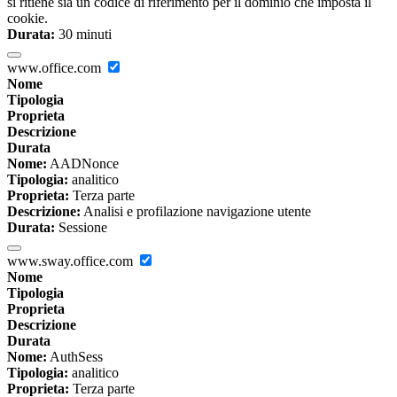
si ritiene sia un codice di riferimento per il dominio che imposta il
cookie.
Durata:
30 minuti
www.office.com
Nome
Tipologia
Proprieta
Descrizione
Durata
Nome:
AADNonce
Tipologia:
analitico
Proprieta:
Terza parte
Descrizione:
Analisi e profilazione navigazione utente
Durata:
Sessione
www.sway.office.com
Nome
Tipologia
Proprieta
Descrizione
Durata
Nome:
AuthSess
Tipologia:
analitico
Proprieta:
Terza parte