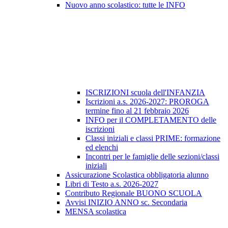
Nuovo anno scolastico: tutte le INFO
ISCRIZIONI scuola dell'INFANZIA
Iscrizioni a.s. 2026-2027: PROROGA
termine fino al 21 febbraio 2026
INFO per il COMPLETAMENTO delle
iscrizioni
Classi iniziali e classi PRIME: formazione
ed elenchi
Incontri per le famiglie delle sezioni/classi
iniziali
Assicurazione Scolastica obbligatoria alunno
Libri di Testo a.s. 2026-2027
Contributo Regionale BUONO SCUOLA
Avvisi INIZIO ANNO sc. Secondaria
MENSA scolastica