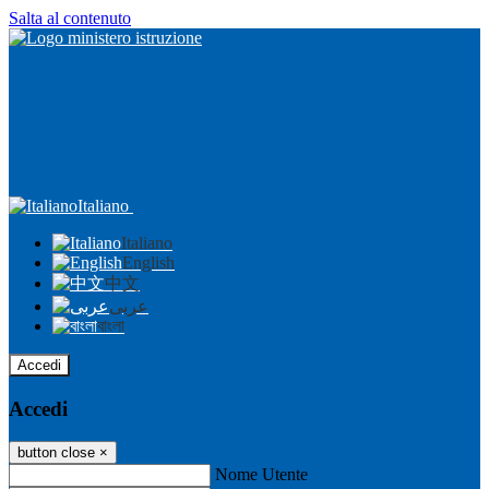
Salta al contenuto
Italiano
Italiano
English
中文
عربى
বাংলা
Accedi
Accedi
button close
×
Nome Utente