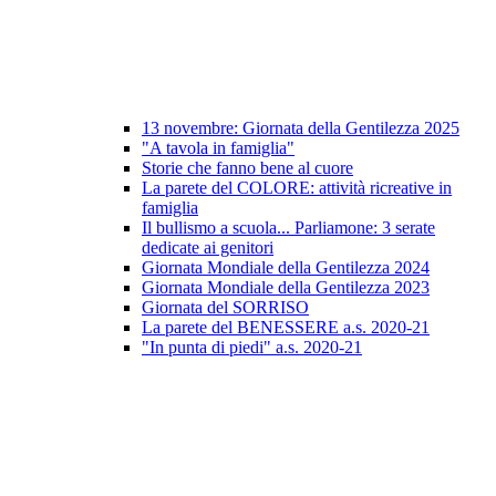
13 novembre: Giornata della Gentilezza 2025
"A tavola in famiglia"
Storie che fanno bene al cuore
La parete del COLORE: attività ricreative in
famiglia
Il bullismo a scuola... Parliamone: 3 serate
dedicate ai genitori
Giornata Mondiale della Gentilezza 2024
Giornata Mondiale della Gentilezza 2023
Giornata del SORRISO
La parete del BENESSERE a.s. 2020-21
"In punta di piedi" a.s. 2020-21