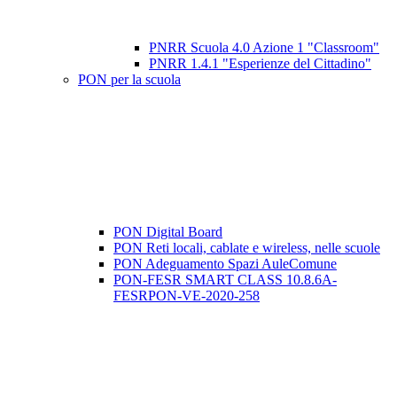
PNRR Scuola 4.0 Azione 1 "Classroom"
PNRR 1.4.1 "Esperienze del Cittadino"
PON per la scuola
PON Digital Board
PON Reti locali, cablate e wireless, nelle scuole
PON Adeguamento Spazi AuleComune
PON-FESR SMART CLASS 10.8.6A-
FESRPON-VE-2020-258