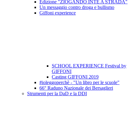
Edizione "ZIOGANDO INTE A STRADA"
Un messaggio contro droga e bullismo
Giffoni experience
SCHOOL EXPERIENCE Festival by
GIFFONI
Casting GIFFONI 2019
#ioleggoperchè - "Un libro per le scuole"
66° Raduno Nazionale dei Bersaglieri
Strumenti per la DaD e la DDI