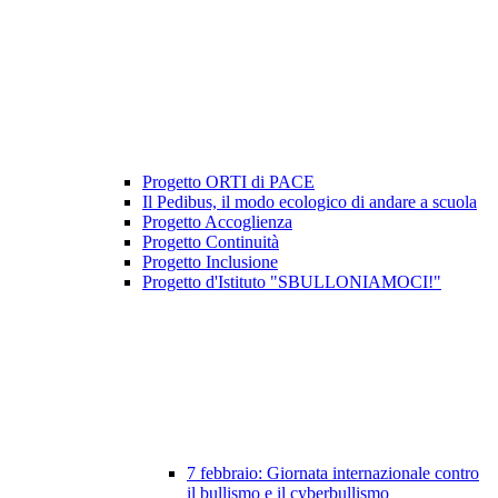
Progetto ORTI di PACE
Il Pedibus, il modo ecologico di andare a scuola
Progetto Accoglienza
Progetto Continuità
Progetto Inclusione
Progetto d'Istituto "SBULLONIAMOCI!"
7 febbraio: Giornata internazionale contro
il bullismo e il cyberbullismo