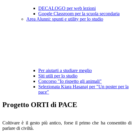
DECALOGO per web lezioni
Google Classroom per la scuola secondaria
Area Alunni: spunti e utility per lo studio
Per aiutarti a studiare meglio
Siti utili per lo studio
Concorso "Io rispetto gli animali"
Selezionata Kiara Hasanaj per "Un poster per la
pace"
Progetto ORTI di PACE
Coltivare è il gesto più antico, forse il primo che ha consentito di
parlare di civiltà.