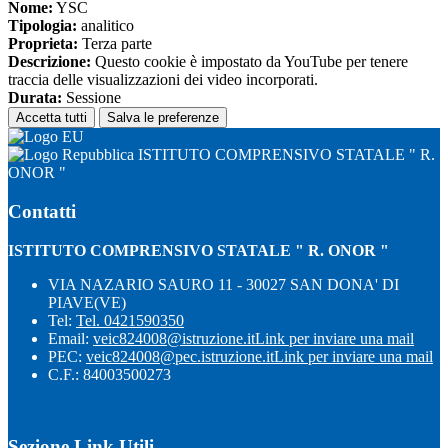
Nome:
YSC
Tipologia:
analitico
Proprieta:
Terza parte
Descrizione:
Questo cookie è impostato da YouTube per tenere
traccia delle visualizzazioni dei video incorporati.
Durata:
Sessione
Accetta tutti
Salva le preferenze
ISTITUTO COMPRENSIVO STATALE " R.
ONOR "
Contatti
ISTITUTO COMPRENSIVO STATALE " R. ONOR "
VIA NAZARIO SAURO 11 - 30027 SAN DONA' DI
PIAVE(VE)
Tel:
Tel. 0421590350
Email:
veic824008@istruzione.it
Link per inviare una mail
PEC:
veic824008@pec.istruzione.it
Link per inviare una mail
C.F.: 84003500273
Sezione Link Utili