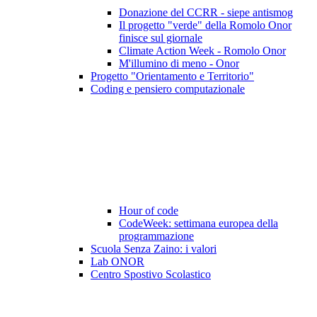
Donazione del CCRR - siepe antismog
Il progetto "verde" della Romolo Onor
finisce sul giornale
Climate Action Week - Romolo Onor
M'illumino di meno - Onor
Progetto "Orientamento e Territorio"
Coding e pensiero computazionale
Hour of code
CodeWeek: settimana europea della
programmazione
Scuola Senza Zaino: i valori
Lab ONOR
Centro Spostivo Scolastico