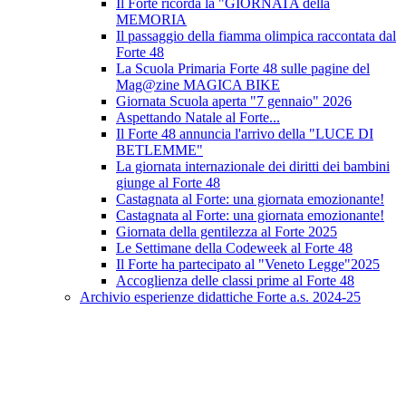
Il Forte ricorda la "GIORNATA della
MEMORIA
Il passaggio della fiamma olimpica raccontata dal
Forte 48
La Scuola Primaria Forte 48 sulle pagine del
Mag@zine MAGICA BIKE
Giornata Scuola aperta "7 gennaio" 2026
Aspettando Natale al Forte...
Il Forte 48 annuncia l'arrivo della "LUCE DI
BETLEMME"
La giornata internazionale dei diritti dei bambini
giunge al Forte 48
Castagnata al Forte: una giornata emozionante!
Castagnata al Forte: una giornata emozionante!
Giornata della gentilezza al Forte 2025
Le Settimane della Codeweek al Forte 48
Il Forte ha partecipato al "Veneto Legge"2025
Accoglienza delle classi prime al Forte 48
Archivio esperienze didattiche Forte a.s. 2024-25