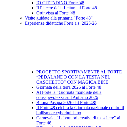
IO CITTADINO Forte '48
Il Piacere della Lettura al Forte 48
Ortinvista al Forte '48
Visite guidate alla primaria "Forte 48"
Esperienze didattiche Forte a.s. 2025-26
PROGETTO SPORTIVAMENTE AL FORTE
“PEDALANDO CON LA TESTA NEL
CASCHETTO” CON MAGICA BIKE
Giornata della terra 2026 al Forte 48
Al Forte la "Giornata mondiale della
consapevolezza sull'Autismo 2026
Buona Pasqua 2026 dal Forte 48!
Il Forte 48 celebra la Giornata nazionale contro il
bullismo e cyberbullismo
Carnevale: "Laboratori creativi di maschere" al
Forte 48