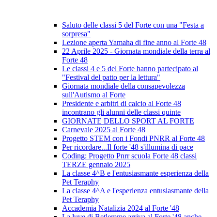
Saluto delle classi 5 del Forte con una "Festa a
sorpresa"
Lezione aperta Yamaha di fine anno al Forte 48
22 Aprile 2025 - Giornata mondiale della terra al
Forte 48
Le classi 4 e 5 del Forte hanno partecipato al
"Festival del patto per la lettura"
Giornata mondiale della consapevolezza
sull'Autismo al Forte
Presidente e arbitri di calcio al Forte 48
incontrano gli alunni delle classi quinte
GIORNATE DELLO SPORT AL FORTE
Carnevale 2025 al Forte 48
Progetto STEM con i Fondi PNRR al Forte 48
Per ricordare...Il forte '48 s'illumina di pace
Coding: Progetto Pnrr scuola Forte 48 classi
TERZE gennaio 2025
La classe 4^B e l'entusiasmante esperienza della
Pet Teraphy
La classe 4^A e l'esperienza entusiasmante della
Pet Teraphy
Accademia Natalizia 2024 al Forte '48
La luve di Betlemme arriva al Forte '48 anche