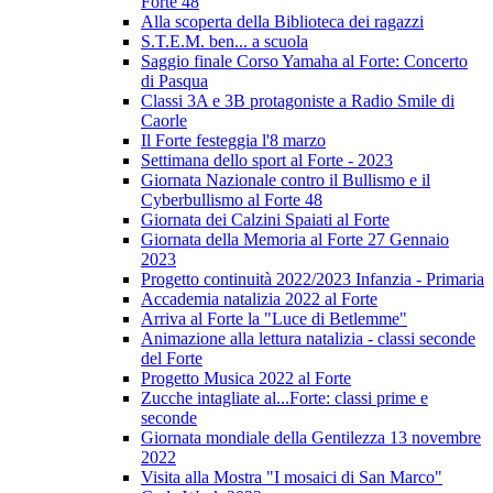
Forte 48
Alla scoperta della Biblioteca dei ragazzi
S.T.E.M. ben... a scuola
Saggio finale Corso Yamaha al Forte: Concerto
di Pasqua
Classi 3A e 3B protagoniste a Radio Smile di
Caorle
Il Forte festeggia l'8 marzo
Settimana dello sport al Forte - 2023
Giornata Nazionale contro il Bullismo e il
Cyberbullismo al Forte 48
Giornata dei Calzini Spaiati al Forte
Giornata della Memoria al Forte 27 Gennaio
2023
Progetto continuità 2022/2023 Infanzia - Primaria
Accademia natalizia 2022 al Forte
Arriva al Forte la "Luce di Betlemme"
Animazione alla lettura natalizia - classi seconde
del Forte
Progetto Musica 2022 al Forte
Zucche intagliate al...Forte: classi prime e
seconde
Giornata mondiale della Gentilezza 13 novembre
2022
Visita alla Mostra "I mosaici di San Marco"