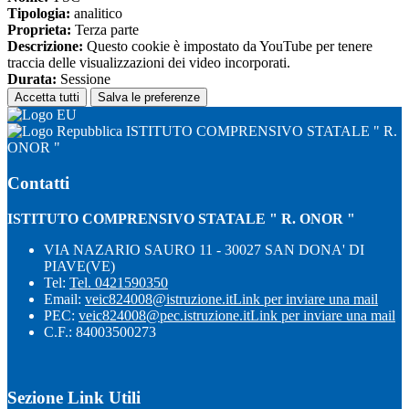
Tipologia:
analitico
Proprieta:
Terza parte
Descrizione:
Questo cookie è impostato da YouTube per tenere
traccia delle visualizzazioni dei video incorporati.
Durata:
Sessione
Accetta tutti
Salva le preferenze
ISTITUTO COMPRENSIVO STATALE " R.
ONOR "
Contatti
ISTITUTO COMPRENSIVO STATALE " R. ONOR "
VIA NAZARIO SAURO 11 - 30027 SAN DONA' DI
PIAVE(VE)
Tel:
Tel. 0421590350
Email:
veic824008@istruzione.it
Link per inviare una mail
PEC:
veic824008@pec.istruzione.it
Link per inviare una mail
C.F.: 84003500273
Sezione Link Utili