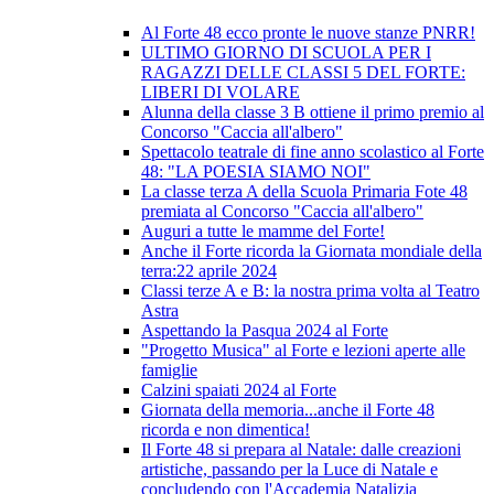
Al Forte 48 ecco pronte le nuove stanze PNRR!
ULTIMO GIORNO DI SCUOLA PER I
RAGAZZI DELLE CLASSI 5 DEL FORTE:
LIBERI DI VOLARE
Alunna della classe 3 B ottiene il primo premio al
Concorso "Caccia all'albero"
Spettacolo teatrale di fine anno scolastico al Forte
48: "LA POESIA SIAMO NOI"
La classe terza A della Scuola Primaria Fote 48
premiata al Concorso "Caccia all'albero"
Auguri a tutte le mamme del Forte!
Anche il Forte ricorda la Giornata mondiale della
terra:22 aprile 2024
Classi terze A e B: la nostra prima volta al Teatro
Astra
Aspettando la Pasqua 2024 al Forte
"Progetto Musica" al Forte e lezioni aperte alle
famiglie
Calzini spaiati 2024 al Forte
Giornata della memoria...anche il Forte 48
ricorda e non dimentica!
Il Forte 48 si prepara al Natale: dalle creazioni
artistiche, passando per la Luce di Natale e
concludendo con l'Accademia Natalizia