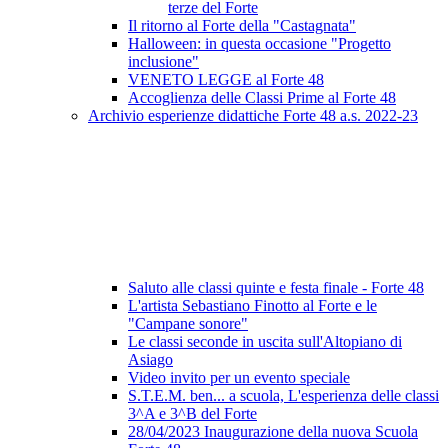
terze del Forte
Il ritorno al Forte della "Castagnata"
Halloween: in questa occasione "Progetto
inclusione"
VENETO LEGGE al Forte 48
Accoglienza delle Classi Prime al Forte 48
Archivio esperienze didattiche Forte 48 a.s. 2022-23
Saluto alle classi quinte e festa finale - Forte 48
L'artista Sebastiano Finotto al Forte e le
"Campane sonore"
Le classi seconde in uscita sull'Altopiano di
Asiago
Video invito per un evento speciale
S.T.E.M. ben... a scuola, L'esperienza delle classi
3^A e 3^B del Forte
28/04/2023 Inaugurazione della nuova Scuola