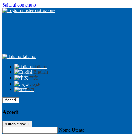
Salta al contenuto
Italiano
Italiano
English
中文
عربى
বাংলা
Accedi
Accedi
button close
×
Nome Utente