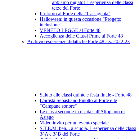
abbiamo pigiato! L'esperienza delle classi
terze del Forte
Il ritorno al Forte della "Castagnata"
Halloween: in questa occasione "Progetto
inclusione"
VENETO LEGGE al Forte 48
Accoglienza delle Classi Prime al Forte 48
Archivio esperienze didattiche Forte 48 a.s. 2022-23
Saluto alle classi quinte e festa finale - Forte 48
L'artista Sebastiano Finotto al Forte e le
"Campane sonore"
Le classi seconde in uscita sull'Altopiano di
Asiago
Video invito per un evento speciale
S.T.E.M. ben... a scuola, L'esperienza delle classi
3^A e 3^B del Forte