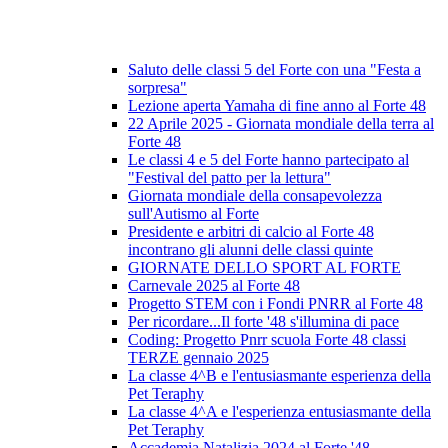
Saluto delle classi 5 del Forte con una "Festa a
sorpresa"
Lezione aperta Yamaha di fine anno al Forte 48
22 Aprile 2025 - Giornata mondiale della terra al
Forte 48
Le classi 4 e 5 del Forte hanno partecipato al
"Festival del patto per la lettura"
Giornata mondiale della consapevolezza
sull'Autismo al Forte
Presidente e arbitri di calcio al Forte 48
incontrano gli alunni delle classi quinte
GIORNATE DELLO SPORT AL FORTE
Carnevale 2025 al Forte 48
Progetto STEM con i Fondi PNRR al Forte 48
Per ricordare...Il forte '48 s'illumina di pace
Coding: Progetto Pnrr scuola Forte 48 classi
TERZE gennaio 2025
La classe 4^B e l'entusiasmante esperienza della
Pet Teraphy
La classe 4^A e l'esperienza entusiasmante della
Pet Teraphy
Accademia Natalizia 2024 al Forte '48