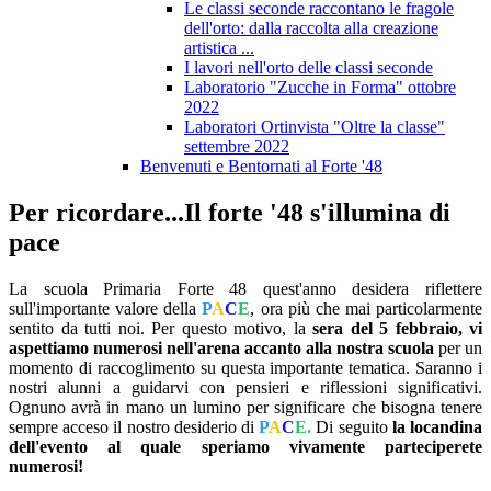
Le classi seconde raccontano le fragole
dell'orto: dalla raccolta alla creazione
artistica ...
I lavori nell'orto delle classi seconde
Laboratorio "Zucche in Forma" ottobre
2022
Laboratori Ortinvista "Oltre la classe"
settembre 2022
Benvenuti e Bentornati al Forte '48
Per ricordare...Il forte '48 s'illumina di
pace
La scuola Primaria Forte 48 quest'anno desidera riflettere
sull'importante valore della
P
A
C
E
, ora più che mai particolarmente
sentito da tutti noi. Per questo motivo, la
sera del 5
febbraio, vi
aspettiamo numerosi nell'arena accanto alla nostra scuola
per un
momento di raccoglimento su questa importante tematica. Saranno i
nostri alunni a guidarvi con pensieri e riflessioni significativi.
Ognuno avrà in mano un lumino per significare che bisogna tenere
sempre acceso il nostro desiderio di
P
A
C
E.
Di seguito
la locandina
dell'evento al quale speriamo vivamente parteciperete
numerosi!