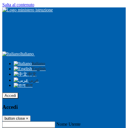
Salta al contenuto
Italiano
Italiano
English
中文
عربى
বাংলা
Accedi
Accedi
button close
×
Nome Utente