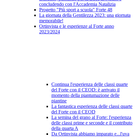
concludendo con l'Accademia Natalizia
Progetto "Più sport a scuola" Forte 48
La giornata della Gentilezza 2023: una giornata
memorabile!
Ortinvista e le esperienze al Forte anno
2023/2024
Continua l'esperienza delle classi quarte
del Forte con il CEOD: è arrivato il
momento della piantumazione delle
piantine
La fantastica esperienza delle classi quarte
del Forte con il CEOD
La semina del grano al Forte: l'esperienza
delle classi prime e seconde e il contributo
della quarta A
Da Ortinvista abbiamo imparato e...l'uva