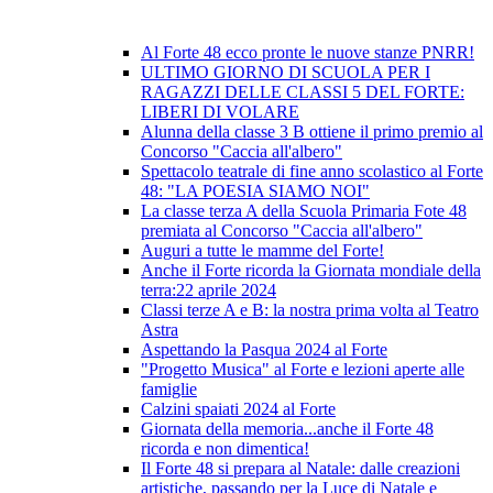
Al Forte 48 ecco pronte le nuove stanze PNRR!
ULTIMO GIORNO DI SCUOLA PER I
RAGAZZI DELLE CLASSI 5 DEL FORTE:
LIBERI DI VOLARE
Alunna della classe 3 B ottiene il primo premio al
Concorso "Caccia all'albero"
Spettacolo teatrale di fine anno scolastico al Forte
48: "LA POESIA SIAMO NOI"
La classe terza A della Scuola Primaria Fote 48
premiata al Concorso "Caccia all'albero"
Auguri a tutte le mamme del Forte!
Anche il Forte ricorda la Giornata mondiale della
terra:22 aprile 2024
Classi terze A e B: la nostra prima volta al Teatro
Astra
Aspettando la Pasqua 2024 al Forte
"Progetto Musica" al Forte e lezioni aperte alle
famiglie
Calzini spaiati 2024 al Forte
Giornata della memoria...anche il Forte 48
ricorda e non dimentica!
Il Forte 48 si prepara al Natale: dalle creazioni
artistiche, passando per la Luce di Natale e