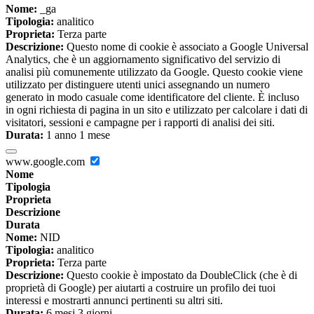
Nome:
_ga
Tipologia:
analitico
Proprieta:
Terza parte
Descrizione:
Questo nome di cookie è associato a Google Universal
Analytics, che è un aggiornamento significativo del servizio di
analisi più comunemente utilizzato da Google. Questo cookie viene
utilizzato per distinguere utenti unici assegnando un numero
generato in modo casuale come identificatore del cliente. È incluso
in ogni richiesta di pagina in un sito e utilizzato per calcolare i dati di
visitatori, sessioni e campagne per i rapporti di analisi dei siti.
Durata:
1 anno 1 mese
www.google.com
Nome
Tipologia
Proprieta
Descrizione
Durata
Nome:
NID
Tipologia:
analitico
Proprieta:
Terza parte
Descrizione:
Questo cookie è impostato da DoubleClick (che è di
proprietà di Google) per aiutarti a costruire un profilo dei tuoi
interessi e mostrarti annunci pertinenti su altri siti.
Durata:
6 mesi 3 giorni