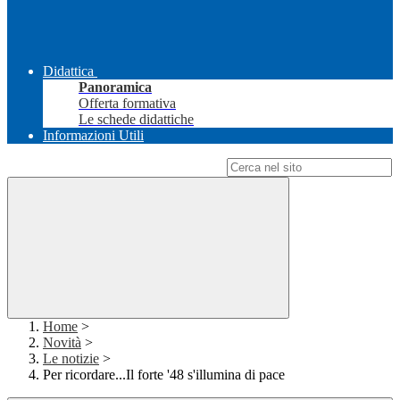
Didattica
Panoramica
Offerta formativa
Le schede didattiche
Informazioni Utili
Campo di ricerca per le pagine del sito
Home
>
Novità
>
Le notizie
>
Per ricordare...Il forte '48 s'illumina di pace