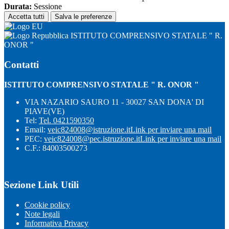
Durata:
Sessione
Accetta tutti
Salva le preferenze
ISTITUTO COMPRENSIVO STATALE " R.
ONOR "
Contatti
ISTITUTO COMPRENSIVO STATALE " R. ONOR "
VIA NAZARIO SAURO 11 - 30027 SAN DONA' DI
PIAVE(VE)
Tel:
Tel. 0421590350
Email:
veic824008@istruzione.it
Link per inviare una mail
PEC:
veic824008@pec.istruzione.it
Link per inviare una mail
C.F.: 84003500273
Sezione Link Utili
Cookie policy
Note legali
Informativa Privacy