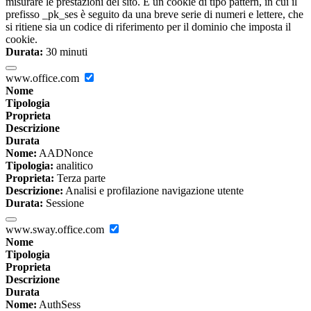
misurare le prestazioni del sito. È un cookie di tipo pattern, in cui il
prefisso _pk_ses è seguito da una breve serie di numeri e lettere, che
si ritiene sia un codice di riferimento per il dominio che imposta il
cookie.
Durata:
30 minuti
www.office.com
Nome
Tipologia
Proprieta
Descrizione
Durata
Nome:
AADNonce
Tipologia:
analitico
Proprieta:
Terza parte
Descrizione:
Analisi e profilazione navigazione utente
Durata:
Sessione
www.sway.office.com
Nome
Tipologia
Proprieta
Descrizione
Durata
Nome:
AuthSess