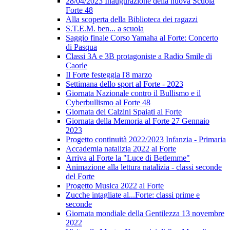
28/04/2023 Inaugurazione della nuova Scuola
Forte 48
Alla scoperta della Biblioteca dei ragazzi
S.T.E.M. ben... a scuola
Saggio finale Corso Yamaha al Forte: Concerto
di Pasqua
Classi 3A e 3B protagoniste a Radio Smile di
Caorle
Il Forte festeggia l'8 marzo
Settimana dello sport al Forte - 2023
Giornata Nazionale contro il Bullismo e il
Cyberbullismo al Forte 48
Giornata dei Calzini Spaiati al Forte
Giornata della Memoria al Forte 27 Gennaio
2023
Progetto continuità 2022/2023 Infanzia - Primaria
Accademia natalizia 2022 al Forte
Arriva al Forte la "Luce di Betlemme"
Animazione alla lettura natalizia - classi seconde
del Forte
Progetto Musica 2022 al Forte
Zucche intagliate al...Forte: classi prime e
seconde
Giornata mondiale della Gentilezza 13 novembre
2022