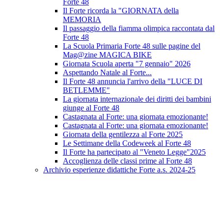
Forte 48
Il Forte ricorda la "GIORNATA della
MEMORIA
Il passaggio della fiamma olimpica raccontata dal
Forte 48
La Scuola Primaria Forte 48 sulle pagine del
Mag@zine MAGICA BIKE
Giornata Scuola aperta "7 gennaio" 2026
Aspettando Natale al Forte...
Il Forte 48 annuncia l'arrivo della "LUCE DI
BETLEMME"
La giornata internazionale dei diritti dei bambini
giunge al Forte 48
Castagnata al Forte: una giornata emozionante!
Castagnata al Forte: una giornata emozionante!
Giornata della gentilezza al Forte 2025
Le Settimane della Codeweek al Forte 48
Il Forte ha partecipato al "Veneto Legge"2025
Accoglienza delle classi prime al Forte 48
Archivio esperienze didattiche Forte a.s. 2024-25