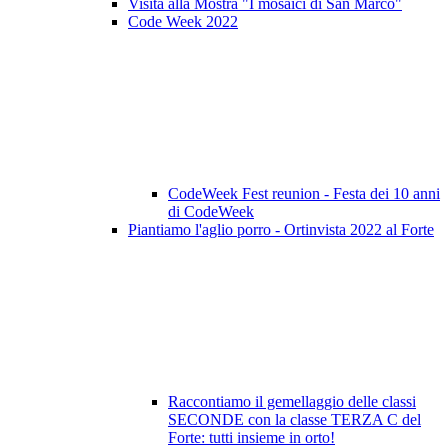
Visita alla Mostra "I mosaici di San Marco"
Code Week 2022
CodeWeek Fest reunion - Festa dei 10 anni
di CodeWeek
Piantiamo l'aglio porro - Ortinvista 2022 al Forte
Raccontiamo il gemellaggio delle classi
SECONDE con la classe TERZA C del
Forte: tutti insieme in orto!