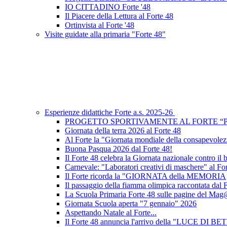
IO CITTADINO Forte '48
Il Piacere della Lettura al Forte 48
Ortinvista al Forte '48
Visite guidate alla primaria "Forte 48"
Esperienze didattiche Forte a.s. 2025-26
PROGETTO SPORTIVAMENTE AL FORTE “
Giornata della terra 2026 al Forte 48
Al Forte la "Giornata mondiale della consapevole
Buona Pasqua 2026 dal Forte 48!
Il Forte 48 celebra la Giornata nazionale contro il
Carnevale: "Laboratori creativi di maschere" al Fo
Il Forte ricorda la "GIORNATA della MEMORIA
Il passaggio della fiamma olimpica raccontata dal 
La Scuola Primaria Forte 48 sulle pagine del
Giornata Scuola aperta "7 gennaio" 2026
Aspettando Natale al Forte...
Il Forte 48 annuncia l'arrivo della "LUCE DI 