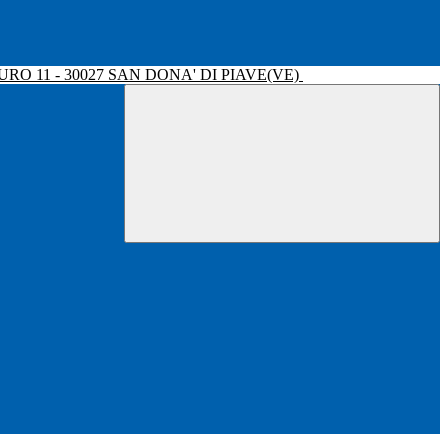
RO 11 - 30027 SAN DONA' DI PIAVE(VE)