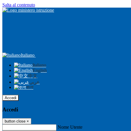
Salta al contenuto
Italiano
Italiano
English
中文
عربى
বাংলা
Accedi
Accedi
button close
×
Nome Utente