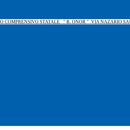
TO COMPRENSIVO STATALE
" R. ONOR "
VIA NAZARIO SAU