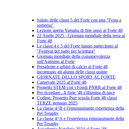
Saluto delle classi 5 del Forte con una "Festa a
sorpresa"
Lezione aperta Yamaha di fine anno al Forte 48
22 Aprile 2025 - Giornata mondiale della terra al
Forte 48
Le classi 4 e 5 del Forte hanno partecipato al
"Festival del patto per la lettura"
Giornata mondiale della consapevolezza
sull'Autismo al Forte
Presidente e arbitri di calcio al Forte 48
incontrano gli alunni delle classi quinte
GIORNATE DELLO SPORT AL FORTE
Carnevale 2025 al Forte 48
Progetto STEM con i Fondi PNRR al Forte 48
Per ricordare...Il forte '48 s'illumina di pace
Coding: Progetto Pnrr scuola Forte 48 classi
TERZE gennaio 2025
La classe 4^B e l'entusiasmante esperienza della
Pet Teraphy
La classe 4^A e l'esperienza entusiasmante della
Pet Teraphy
Accademia Natalizia 2024 al Forte '48