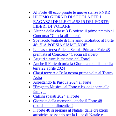
Al Forte 48 ecco pronte le nuove stanze PNRR!
ULTIMO GIORNO DI SCUOLA PER I
RAGAZZI DELLE CLASSI 5 DEL FORTE:
LIBERI DI VOLARE
Alunna della classe 3 B ottiene il primo premio al
Concorso "Caccia all'albero"
Spettacolo teatrale di fine anno scolastico al Forte
48: "LA POESIA SIAMO NOI"
La classe terza A della Scuola Primaria Fote 48
premiata al Concorso "Caccia all'albero"
Auguri a tutte le mamme del Forte!
Anche il Forte ricorda la Giornata mondiale della
terra:22 aprile 2024
Classi terze A e B: la nostra prima volta al Teatro
Astra
Aspettando la Pasqua 2024 al Forte
"Progetto Musica" al Forte e lezioni aperte alle
famiglie
Calzini spaiati 2024 al Forte
Giornata della memoria...anche il Forte 48
ricorda e non dimentica!
Il Forte 48 si prepara al Natale: dalle creazioni
artistiche, passando per la Luce di Natale e