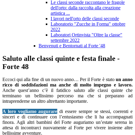
Le classi seconde raccontano le fragole
dell'orto: dalla raccolta alla creazione
artistica ...
I lavori nell'orto delle classi seconde
Laboratorio "Zucche in Forma" ottobre
2022
Laboratori Ortinvista "Oltre la classe"
settembre 2022
Benvenuti e Bentornati al Forte '48
Saluto alle classi quinte e festa finale -
Forte 48
Eccoci qui alla fine di un nuovo anno… Per il Forte è stato
un anno
ricco di soddisfazioni ma anche di molto impegno e lavoro.
Anche quest’anno c’è il fatidico saluto alle classi quinte che
terminano un bellissimo percorso ma che si preparano ad
intraprenderne un altro altrettanto importante.
A loro vogliamo augurare
di essere sempre se stessi, coerenti e
sinceri e di continuare con l’entusiasmo che li ha accompagnati
finora. Agli altri bambini del Forte auguriamo un’estate serena in
attesa di incontrarci nuovamente al Forte per vivere insieme altre
bellissime avventure.