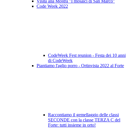
Visita alla Mostra "I mosaici di San Marco"
Code Week 2022
CodeWeek Fest reunion - Festa dei 10 anni
di CodeWeek
Piantiamo l'aglio porro - Ortinvista 2022 al Forte
Raccontiamo il gemellaggio delle classi
SECONDE con la classe TERZA C del
Forte: tutti insieme in orto!