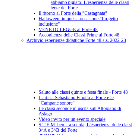
abbiamo pigiato! L'esperienza delle classi
terze del Forte
Il ritorno al Forte della "Castagnata"
Halloween: in questa occasione "Progetto
inclusione"
VENETO LEGGE al Forte 48
Accoglienza delle Classi Prime al Forte 48
Archivio esperienze didattiche Forte 48 a.s. 2022-23
Saluto alle classi quinte e festa finale - Forte 48
L'artista Sebastiano Finotto al Forte e le
"Campane sonore"
Le classi seconde in uscita sull'Altopiano di
Asiago
Video invito per un evento speciale
S.T.E.M. ben... a scuola, L'esperienza delle classi
3^A e 3^B del Forte