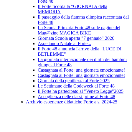
Forte 48
Il Forte ricorda la "GIORNATA della
MEMORIA
Il passaggio della fiamma olimpica raccontata dal
Forte 48
La Scuola Primaria Forte 48 sulle pagine del
Mag@zine MAGICA BIKE
Giornata Scuola aperta "7 gennaio" 2026
Aspettando Natale al Forte...
Il Forte 48 annuncia l'arrivo della "LUCE DI
BETLEMME"
La giornata internazionale dei diritti dei bambini
giunge al Forte 48
Castagnata al Forte: una giornata emozionante!
Castagnata al Forte: una giornata emozionante!
Giornata della gentilezza al Forte 2025
Le Settimane della Codeweek al Forte 48
Il Forte ha partecipato al "Veneto Legge"2025
Accoglienza delle classi prime al Forte 48
Archivio esperienze didattiche Forte a.s. 2024-25