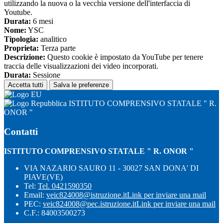
utilizzando la nuova o la vecchia versione dell'interfaccia di
Youtube.
Durata:
6 mesi
Nome:
YSC
Tipologia:
analitico
Proprieta:
Terza parte
Descrizione:
Questo cookie è impostato da YouTube per tenere
traccia delle visualizzazioni dei video incorporati.
Durata:
Sessione
Accetta tutti
Salva le preferenze
ISTITUTO COMPRENSIVO STATALE " R.
ONOR "
Contatti
ISTITUTO COMPRENSIVO STATALE " R. ONOR "
VIA NAZARIO SAURO 11 - 30027 SAN DONA' DI
PIAVE(VE)
Tel:
Tel. 0421590350
Email:
veic824008@istruzione.it
Link per inviare una mail
PEC:
veic824008@pec.istruzione.it
Link per inviare una mail
C.F.: 84003500273