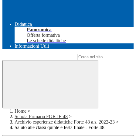
Didattica
Panoramica
Offerta formativa
Le schede didattiche
Informazioni Utili
Campo di ricerca per le pagine del sito
Home
>
Scuola Primaria FORTE 48
>
Archivio esperienze didattiche Forte 48 a.s. 2022-23
>
Saluto alle classi quinte e festa finale - Forte 48