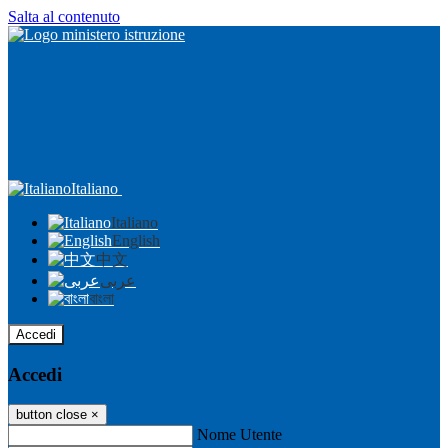
Salta al contenuto
Italiano
Italiano
English
中文
عربى
বাংলা
Accedi
Accedi
button close
×
Nome Utente