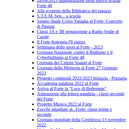
28/04/2023 Inaugurazione della nuova Scuola
Forte 48
Alla scoperta della Biblioteca dei ragazzi
S.T.E.M. ben... a scuola
Saggio finale Corso Yamaha al Forte: Concerto
di Pasqua
Classi 3A e 3B protagoniste a Radio Smile di
Caorle
Il Forte festeggia l'8 marzo
Settimana dello sport al Forte - 2023
Giornata Nazionale contro il Bullismo e il
Cyberbullismo al Forte 48
Giornata dei Calzini Spaiati al Forte
Giornata della Memoria al Forte 27 Gennaio
2023
Progetto continuità 2022/2023 Infanzia - Primaria
Accademia natalizia 2022 al Forte
Arriva al Forte la "Luce di Betlemme"
Animazione alla lettura natalizia - classi seconde
del Forte
Progetto Musica 2022 al Forte
Zucche intagliate al...Forte: classi prime e
seconde
Giornata mondiale della Gentilezza 13 novembre
2022