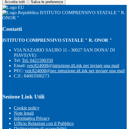
Accetta tutti
Salva le preferenze
ISTITUTO COMPRENSIVO STATALE " R.
ONOR "
Contatti
ISTITUTO COMPRENSIVO STATALE " R. ONOR "
VIA NAZARIO SAURO 11 - 30027 SAN DONA' DI
PIAVE(VE)
Tel:
Tel. 0421590350
Email:
veic824008@istruzione.it
Link per inviare una mail
PEC:
veic824008@pec.istruzione.it
Link per inviare una mail
C.F.: 84003500273
Sezione Link Utili
Cookie policy
Note legali
Informativa Privacy
Ufficio Relazioni con il Pubblico
Dichiarazione di accessibilità