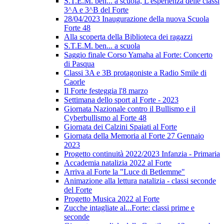
S.T.E.M. ben... a scuola, L'esperienza delle classi
3^A e 3^B del Forte
28/04/2023 Inaugurazione della nuova Scuola
Forte 48
Alla scoperta della Biblioteca dei ragazzi
S.T.E.M. ben... a scuola
Saggio finale Corso Yamaha al Forte: Concerto
di Pasqua
Classi 3A e 3B protagoniste a Radio Smile di
Caorle
Il Forte festeggia l'8 marzo
Settimana dello sport al Forte - 2023
Giornata Nazionale contro il Bullismo e il
Cyberbullismo al Forte 48
Giornata dei Calzini Spaiati al Forte
Giornata della Memoria al Forte 27 Gennaio
2023
Progetto continuità 2022/2023 Infanzia - Primaria
Accademia natalizia 2022 al Forte
Arriva al Forte la "Luce di Betlemme"
Animazione alla lettura natalizia - classi seconde
del Forte
Progetto Musica 2022 al Forte
Zucche intagliate al...Forte: classi prime e
seconde