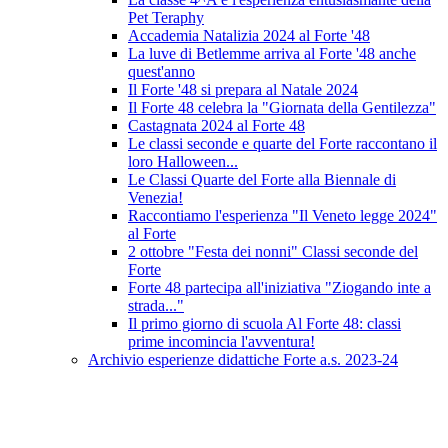
Pet Teraphy
Accademia Natalizia 2024 al Forte '48
La luve di Betlemme arriva al Forte '48 anche
quest'anno
Il Forte '48 si prepara al Natale 2024
Il Forte 48 celebra la "Giornata della Gentilezza"
Castagnata 2024 al Forte 48
Le classi seconde e quarte del Forte raccontano il
loro Halloween...
Le Classi Quarte del Forte alla Biennale di
Venezia!
Raccontiamo l'esperienza "Il Veneto legge 2024"
al Forte
2 ottobre "Festa dei nonni" Classi seconde del
Forte
Forte 48 partecipa all'iniziativa "Ziogando inte a
strada..."
Il primo giorno di scuola Al Forte 48: classi
prime incomincia l'avventura!
Archivio esperienze didattiche Forte a.s. 2023-24