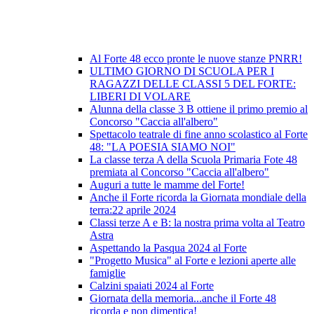
Al Forte 48 ecco pronte le nuove stanze PNRR!
ULTIMO GIORNO DI SCUOLA PER I
RAGAZZI DELLE CLASSI 5 DEL FORTE:
LIBERI DI VOLARE
Alunna della classe 3 B ottiene il primo premio al
Concorso "Caccia all'albero"
Spettacolo teatrale di fine anno scolastico al Forte
48: "LA POESIA SIAMO NOI"
La classe terza A della Scuola Primaria Fote 48
premiata al Concorso "Caccia all'albero"
Auguri a tutte le mamme del Forte!
Anche il Forte ricorda la Giornata mondiale della
terra:22 aprile 2024
Classi terze A e B: la nostra prima volta al Teatro
Astra
Aspettando la Pasqua 2024 al Forte
"Progetto Musica" al Forte e lezioni aperte alle
famiglie
Calzini spaiati 2024 al Forte
Giornata della memoria...anche il Forte 48
ricorda e non dimentica!