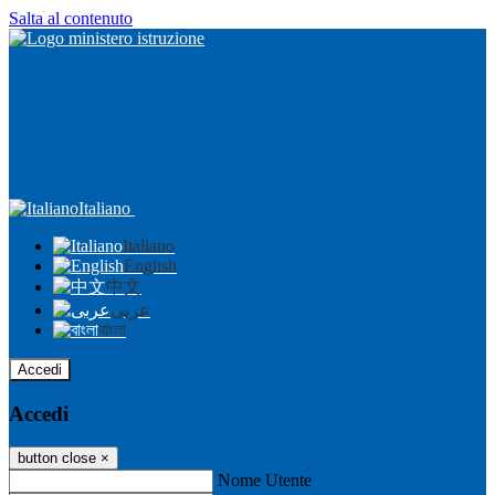
Salta al contenuto
Italiano
Italiano
English
中文
عربى
বাংলা
Accedi
Accedi
button close
×
Nome Utente