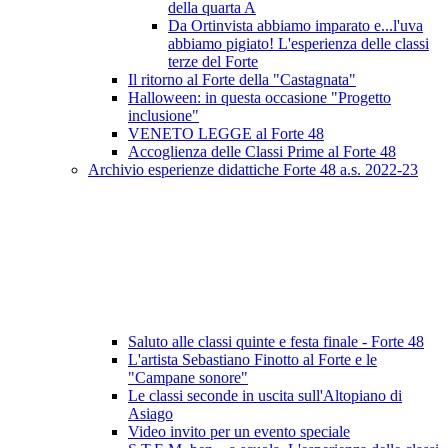
della quarta A
Da Ortinvista abbiamo imparato e...l'uva
abbiamo pigiato! L'esperienza delle classi
terze del Forte
Il ritorno al Forte della "Castagnata"
Halloween: in questa occasione "Progetto
inclusione"
VENETO LEGGE al Forte 48
Accoglienza delle Classi Prime al Forte 48
Archivio esperienze didattiche Forte 48 a.s. 2022-23
Saluto alle classi quinte e festa finale - Forte 48
L'artista Sebastiano Finotto al Forte e le
"Campane sonore"
Le classi seconde in uscita sull'Altopiano di
Asiago
Video invito per un evento speciale