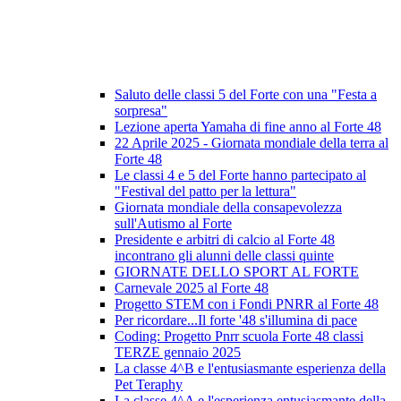
Saluto delle classi 5 del Forte con una "Festa a
sorpresa"
Lezione aperta Yamaha di fine anno al Forte 48
22 Aprile 2025 - Giornata mondiale della terra al
Forte 48
Le classi 4 e 5 del Forte hanno partecipato al
"Festival del patto per la lettura"
Giornata mondiale della consapevolezza
sull'Autismo al Forte
Presidente e arbitri di calcio al Forte 48
incontrano gli alunni delle classi quinte
GIORNATE DELLO SPORT AL FORTE
Carnevale 2025 al Forte 48
Progetto STEM con i Fondi PNRR al Forte 48
Per ricordare...Il forte '48 s'illumina di pace
Coding: Progetto Pnrr scuola Forte 48 classi
TERZE gennaio 2025
La classe 4^B e l'entusiasmante esperienza della
Pet Teraphy
La classe 4^A e l'esperienza entusiasmante della