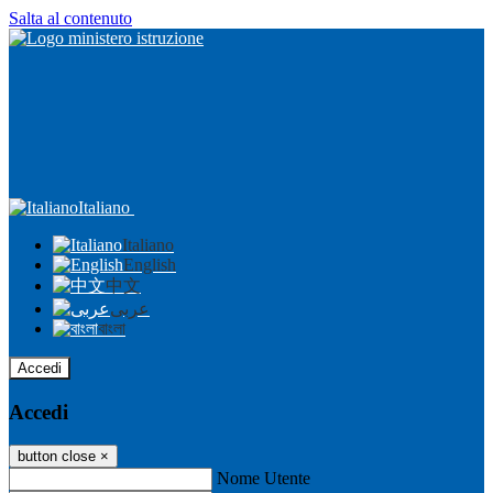
Salta al contenuto
Italiano
Italiano
English
中文
عربى
বাংলা
Accedi
Accedi
button close
×
Nome Utente