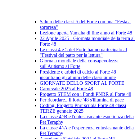
Saluto delle classi 5 del Forte con una "Festa a
sorpresa"
Lezione aperta Yamaha di fine anno al Forte 48
22 Aprile 2025 - Giornata mondiale della terra al
Forte 48
Le classi 4 e 5 del Forte hanno partecipato al
"Festival del patto per la lettura"
Giornata mondiale della consapevolezza
sull'Autismo al Forte
Presidente e arbitri di calcio al Forte 48
incontrano gli alunni delle classi quinte
GIORNATE DELLO SPORT AL FORTE
Carnevale 2025 al Forte 48
Progetto STEM con i Fondi PNRR al Forte 48
Per ricordare...Il forte '48 s'illumina di pace
Coding: Progetto Pnrr scuola Forte 48 classi
TERZE gennaio 2025
La classe 4^B e l'entusiasmante esperienza della
Pet Teraphy
La classe 4^A e l'esperienza entusiasmante della
Pet Teraphy
Accademia Natalizia 2024 al Forte '48