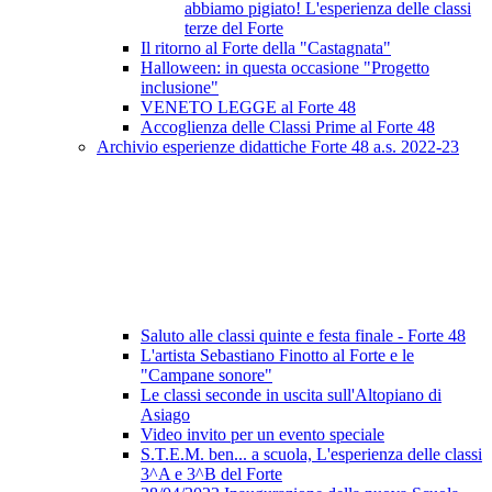
abbiamo pigiato! L'esperienza delle classi
terze del Forte
Il ritorno al Forte della "Castagnata"
Halloween: in questa occasione "Progetto
inclusione"
VENETO LEGGE al Forte 48
Accoglienza delle Classi Prime al Forte 48
Archivio esperienze didattiche Forte 48 a.s. 2022-23
Saluto alle classi quinte e festa finale - Forte 48
L'artista Sebastiano Finotto al Forte e le
"Campane sonore"
Le classi seconde in uscita sull'Altopiano di
Asiago
Video invito per un evento speciale
S.T.E.M. ben... a scuola, L'esperienza delle classi
3^A e 3^B del Forte