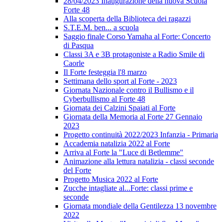
28/04/2023 Inaugurazione della nuova Scuola
Forte 48
Alla scoperta della Biblioteca dei ragazzi
S.T.E.M. ben... a scuola
Saggio finale Corso Yamaha al Forte: Concerto
di Pasqua
Classi 3A e 3B protagoniste a Radio Smile di
Caorle
Il Forte festeggia l'8 marzo
Settimana dello sport al Forte - 2023
Giornata Nazionale contro il Bullismo e il
Cyberbullismo al Forte 48
Giornata dei Calzini Spaiati al Forte
Giornata della Memoria al Forte 27 Gennaio
2023
Progetto continuità 2022/2023 Infanzia - Primaria
Accademia natalizia 2022 al Forte
Arriva al Forte la "Luce di Betlemme"
Animazione alla lettura natalizia - classi seconde
del Forte
Progetto Musica 2022 al Forte
Zucche intagliate al...Forte: classi prime e
seconde
Giornata mondiale della Gentilezza 13 novembre
2022