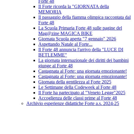
Forte 48
Il Forte ricorda la "GIORNATA della
MEMORIA
Il passaggio della fiamma olimpica raccontata dal
Forte 48
La Scuola Primaria Forte 48 sulle pagine del
Mag@zine MAGICA BIKE
Giornata Scuola aperta "7 gennaio" 2026
Aspettando Natale al Forte...
Il Forte 48 annuncia l'arrivo della "LUCE DI
BETLEMME"
La giornata internazionale dei diritti dei bambini
giunge al Forte 48
Castagnata al Forte: una giornata emozionante!
Castagnata al Forte: una giornata emozionante!
Giornata della gentilezza al Forte 2025
Le Settimane della Codeweek al Forte 48
Il Forte ha partecipato al "Veneto Legge"2025
Accoglienza delle classi prime al Forte 48
Archivio esperienze didattiche Forte a.s. 2024-25