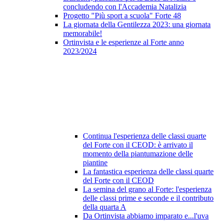
concludendo con l'Accademia Natalizia
Progetto "Più sport a scuola" Forte 48
La giornata della Gentilezza 2023: una giornata
memorabile!
Ortinvista e le esperienze al Forte anno
2023/2024
Continua l'esperienza delle classi quarte
del Forte con il CEOD: è arrivato il
momento della piantumazione delle
piantine
La fantastica esperienza delle classi quarte
del Forte con il CEOD
La semina del grano al Forte: l'esperienza
delle classi prime e seconde e il contributo
della quarta A
Da Ortinvista abbiamo imparato e...l'uva