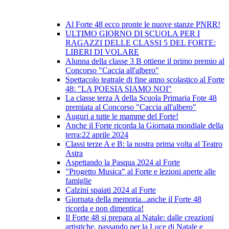
Al Forte 48 ecco pronte le nuove stanze PNRR!
ULTIMO GIORNO DI SCUOLA PER I
RAGAZZI DELLE CLASSI 5 DEL FORTE:
LIBERI DI VOLARE
Alunna della classe 3 B ottiene il primo premio al
Concorso "Caccia all'albero"
Spettacolo teatrale di fine anno scolastico al Forte
48: "LA POESIA SIAMO NOI"
La classe terza A della Scuola Primaria Fote 48
premiata al Concorso "Caccia all'albero"
Auguri a tutte le mamme del Forte!
Anche il Forte ricorda la Giornata mondiale della
terra:22 aprile 2024
Classi terze A e B: la nostra prima volta al Teatro
Astra
Aspettando la Pasqua 2024 al Forte
"Progetto Musica" al Forte e lezioni aperte alle
famiglie
Calzini spaiati 2024 al Forte
Giornata della memoria...anche il Forte 48
ricorda e non dimentica!
Il Forte 48 si prepara al Natale: dalle creazioni
artistiche, passando per la Luce di Natale e