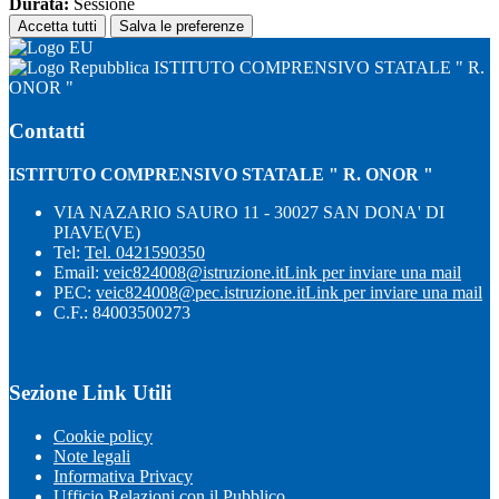
Durata:
Sessione
Accetta tutti
Salva le preferenze
ISTITUTO COMPRENSIVO STATALE " R.
ONOR "
Contatti
ISTITUTO COMPRENSIVO STATALE " R. ONOR "
VIA NAZARIO SAURO 11 - 30027 SAN DONA' DI
PIAVE(VE)
Tel:
Tel. 0421590350
Email:
veic824008@istruzione.it
Link per inviare una mail
PEC:
veic824008@pec.istruzione.it
Link per inviare una mail
C.F.: 84003500273
Sezione Link Utili
Cookie policy
Note legali
Informativa Privacy
Ufficio Relazioni con il Pubblico