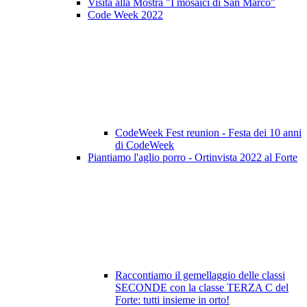
Visita alla Mostra "I mosaici di San Marco"
Code Week 2022
CodeWeek Fest reunion - Festa dei 10 anni
di CodeWeek
Piantiamo l'aglio porro - Ortinvista 2022 al Forte
Raccontiamo il gemellaggio delle classi
SECONDE con la classe TERZA C del
Forte: tutti insieme in orto!