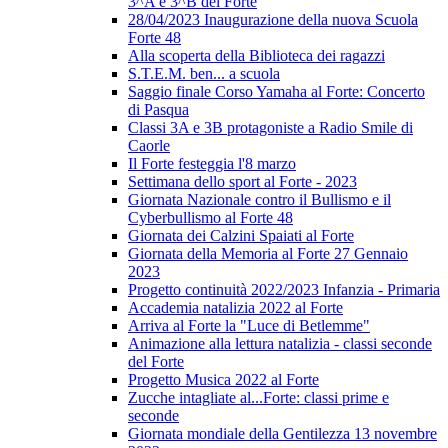
3^A e 3^B del Forte
28/04/2023 Inaugurazione della nuova Scuola
Forte 48
Alla scoperta della Biblioteca dei ragazzi
S.T.E.M. ben... a scuola
Saggio finale Corso Yamaha al Forte: Concerto
di Pasqua
Classi 3A e 3B protagoniste a Radio Smile di
Caorle
Il Forte festeggia l'8 marzo
Settimana dello sport al Forte - 2023
Giornata Nazionale contro il Bullismo e il
Cyberbullismo al Forte 48
Giornata dei Calzini Spaiati al Forte
Giornata della Memoria al Forte 27 Gennaio
2023
Progetto continuità 2022/2023 Infanzia - Primaria
Accademia natalizia 2022 al Forte
Arriva al Forte la "Luce di Betlemme"
Animazione alla lettura natalizia - classi seconde
del Forte
Progetto Musica 2022 al Forte
Zucche intagliate al...Forte: classi prime e
seconde
Giornata mondiale della Gentilezza 13 novembre