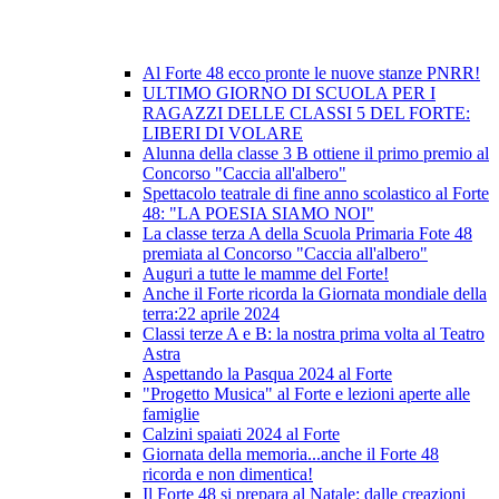
Al Forte 48 ecco pronte le nuove stanze PNRR!
ULTIMO GIORNO DI SCUOLA PER I
RAGAZZI DELLE CLASSI 5 DEL FORTE:
LIBERI DI VOLARE
Alunna della classe 3 B ottiene il primo premio al
Concorso "Caccia all'albero"
Spettacolo teatrale di fine anno scolastico al Forte
48: "LA POESIA SIAMO NOI"
La classe terza A della Scuola Primaria Fote 48
premiata al Concorso "Caccia all'albero"
Auguri a tutte le mamme del Forte!
Anche il Forte ricorda la Giornata mondiale della
terra:22 aprile 2024
Classi terze A e B: la nostra prima volta al Teatro
Astra
Aspettando la Pasqua 2024 al Forte
"Progetto Musica" al Forte e lezioni aperte alle
famiglie
Calzini spaiati 2024 al Forte
Giornata della memoria...anche il Forte 48
ricorda e non dimentica!
Il Forte 48 si prepara al Natale: dalle creazioni