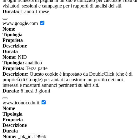
in ogni richiesta di pagina in un sito e utilizzato per calcolare i dati di
visitatori, sessioni e campagne per i rapporti di analisi dei siti.
Durata:
1 anno 1 mese
www.google.com
Nome
Tipologia
Proprieta
Descrizione
Durata
Nome:
NID
Tipologia:
analitico
Proprieta:
Terza parte
Descrizione:
Questo cookie è impostato da DoubleClick (che è di
proprietà di Google) per aiutarti a costruire un profilo dei tuoi
interessi e mostrarti annunci pertinenti su altri siti.
Durata:
6 mesi 3 giorni
www.iconor.edu.it
Nome
Tipologia
Proprieta
Descrizione
Durata
Nome:
_pk_id.1.99ab