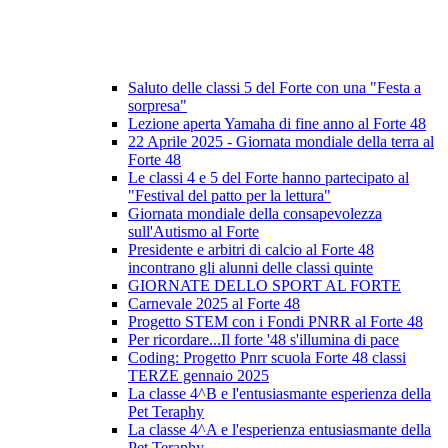
Saluto delle classi 5 del Forte con una "Festa a
sorpresa"
Lezione aperta Yamaha di fine anno al Forte 48
22 Aprile 2025 - Giornata mondiale della terra al
Forte 48
Le classi 4 e 5 del Forte hanno partecipato al
"Festival del patto per la lettura"
Giornata mondiale della consapevolezza
sull'Autismo al Forte
Presidente e arbitri di calcio al Forte 48
incontrano gli alunni delle classi quinte
GIORNATE DELLO SPORT AL FORTE
Carnevale 2025 al Forte 48
Progetto STEM con i Fondi PNRR al Forte 48
Per ricordare...Il forte '48 s'illumina di pace
Coding: Progetto Pnrr scuola Forte 48 classi
TERZE gennaio 2025
La classe 4^B e l'entusiasmante esperienza della
Pet Teraphy
La classe 4^A e l'esperienza entusiasmante della
Pet Teraphy