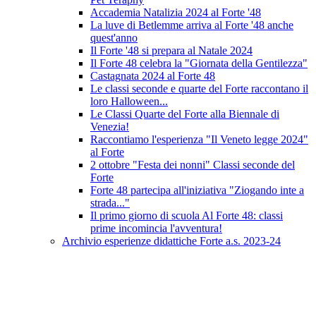
Accademia Natalizia 2024 al Forte '48
La luve di Betlemme arriva al Forte '48 anche
quest'anno
Il Forte '48 si prepara al Natale 2024
Il Forte 48 celebra la "Giornata della Gentilezza"
Castagnata 2024 al Forte 48
Le classi seconde e quarte del Forte raccontano il
loro Halloween...
Le Classi Quarte del Forte alla Biennale di
Venezia!
Raccontiamo l'esperienza "Il Veneto legge 2024"
al Forte
2 ottobre "Festa dei nonni" Classi seconde del
Forte
Forte 48 partecipa all'iniziativa "Ziogando inte a
strada..."
Il primo giorno di scuola Al Forte 48: classi
prime incomincia l'avventura!
Archivio esperienze didattiche Forte a.s. 2023-24