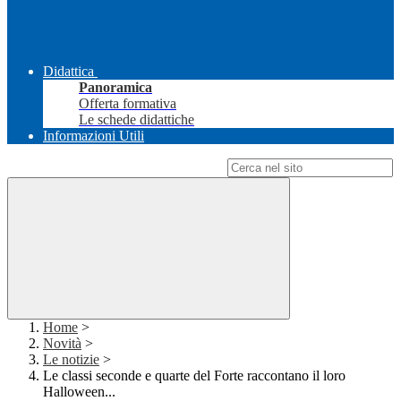
Didattica
Panoramica
Offerta formativa
Le schede didattiche
Informazioni Utili
Campo di ricerca per le pagine del sito
Home
>
Novità
>
Le notizie
>
Le classi seconde e quarte del Forte raccontano il loro
Halloween...