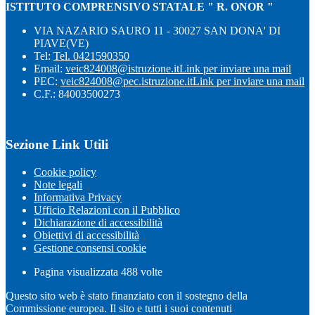
ISTITUTO COMPRENSIVO STATALE " R. ONOR "
VIA NAZARIO SAURO 11 - 30027 SAN DONA' DI
PIAVE(VE)
Tel:
Tel. 0421590350
Email:
veic824008@istruzione.it
Link per inviare una mail
PEC:
veic824008@pec.istruzione.it
Link per inviare una mail
C.F.: 84003500273
Sezione Link Utili
Cookie policy
Note legali
Informativa Privacy
Ufficio Relazioni con il Pubblico
Dichiarazione di accessibilità
Obiettivi di accessibilità
Gestione consensi cookie
Pagina visualizzata
488
volte
Questo sito web è stato finanziato con il sostegno della
Commissione europea. Il sito e tutti i suoi contenuti