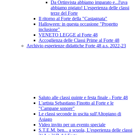
Da Ortinvista abbiamo imparato e...l'uva
abbiamo pigiato! L'esperienza delle classi
terze del Forte
Il ritorno al Forte della "Castagnata"
Halloween: in questa occasione "Progetto
inclusione"
VENETO LEGGE al Forte 48
Accoglienza delle Classi Prime al Forte 48
Archivio esperienze didattiche Forte 48 a.s. 2022-23
Saluto alle classi quinte e festa finale - Forte 48
L'artista Sebastiano Finotto al Forte e le
"Campane sonore"
Le classi seconde in uscita sull'Altopiano di
Asiago
Video invito per un evento speciale
S.T.E.M. ben... a scuola, L'esperienza delle classi