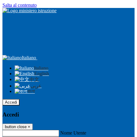
Salta al contenuto
Italiano
Italiano
English
中文
عربى
বাংলা
Accedi
Accedi
button close
×
Nome Utente