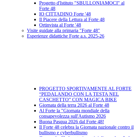
Progetto d'Istituto "SBULLONIAMOCI" al
Forte 48
IO CITTADINO Forte '48
Il Piacere della Lettura al Forte 48
Ortinvista al Forte '48
Visite guidate alla primaria "Forte 48"
Esperienze didattiche Forte a.s. 2025-26
PROGETTO SPORTIVAMENTE AL FORTE
“PEDALANDO CON LA TESTA NEL
CASCHETTO” CON MAGICA BIKE
Giornata della terra 2026 al Forte 48
Al Forte la "Giornata mondiale della
consapevolezza sull'Autismo 2026
Buona Pasqua 2026 dal Forte 48!
Il Forte 48 celebra la Giornata nazionale contro il
bullismo e cyberbullismo