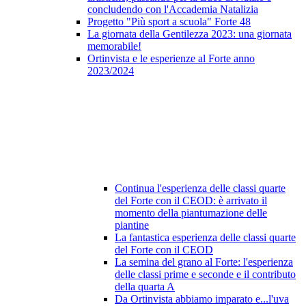
concludendo con l'Accademia Natalizia
Progetto "Più sport a scuola" Forte 48
La giornata della Gentilezza 2023: una giornata
memorabile!
Ortinvista e le esperienze al Forte anno
2023/2024
Continua l'esperienza delle classi quarte
del Forte con il CEOD: è arrivato il
momento della piantumazione delle
piantine
La fantastica esperienza delle classi quarte
del Forte con il CEOD
La semina del grano al Forte: l'esperienza
delle classi prime e seconde e il contributo
della quarta A
Da Ortinvista abbiamo imparato e...l'uva