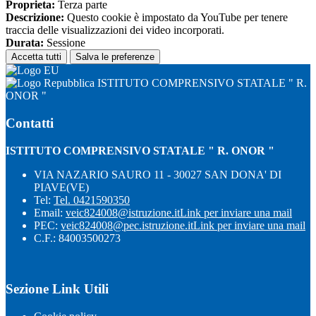
Proprieta:
Terza parte
Descrizione:
Questo cookie è impostato da YouTube per tenere
traccia delle visualizzazioni dei video incorporati.
Durata:
Sessione
Accetta tutti
Salva le preferenze
ISTITUTO COMPRENSIVO STATALE " R.
ONOR "
Contatti
ISTITUTO COMPRENSIVO STATALE " R. ONOR "
VIA NAZARIO SAURO 11 - 30027 SAN DONA' DI
PIAVE(VE)
Tel:
Tel. 0421590350
Email:
veic824008@istruzione.it
Link per inviare una mail
PEC:
veic824008@pec.istruzione.it
Link per inviare una mail
C.F.: 84003500273
Sezione Link Utili