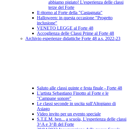
abbiamo pigiato! L'esperienza delle classi
terze del Forte
Il ritorno al Forte della "Castagnata"
Halloween: in questa occasione "Progetto
inclusione"
VENETO LEGGE al Forte 48
Accoglienza delle Classi Prime al Forte 48
Archivio esperienze didattiche Forte 48 a.s. 2022-23
Saluto alle classi quinte e festa finale - Forte 48
L'artista Sebastiano Finotto al Forte e le
"Campane sonore"
Le classi seconde in uscita sull'Altopiano di
Asiago
Video invito per un evento speciale
S.T.E.M. ben... a scuola, L'esperienza delle classi
3^A e 3^B del Forte