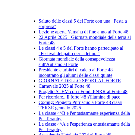
Saluto delle classi 5 del Forte con una "Festa a
sorpresa"
Lezione aperta Yamaha di fine anno al Forte 48
22 Aprile 2025 - Giornata mondiale della terra al
Forte 48
Le classi 4 e 5 del Forte hanno partecipato al
"Festival del patto per la lettura"
Giornata mondiale della consapevolezza
sull'Autismo al Forte
Presidente e arbitri di calcio al Forte 48
incontrano gli alunni delle classi quinte
GIORNATE DELLO SPORT AL FORTE
Carnevale 2025 al Forte 48
Progetto STEM con i Fondi PNRR al Forte 48
Per ricordare...Il forte '48 s'illumina di pace
Coding: Progetto Pnrr scuola Forte 48 classi
TERZE gennaio 2025
La classe 4^B e l'entusiasmante esperienza della
Pet Teraphy
La classe 4^A e l'esperienza entusiasmante della
Pet Teraphy
Accademia Natalizia 2024 al Forte '48