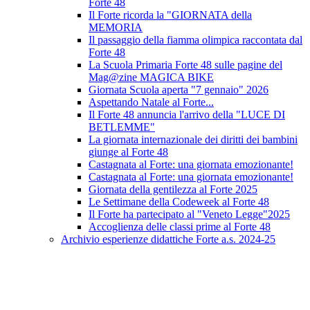
Forte 48
Il Forte ricorda la "GIORNATA della
MEMORIA
Il passaggio della fiamma olimpica raccontata dal
Forte 48
La Scuola Primaria Forte 48 sulle pagine del
Mag@zine MAGICA BIKE
Giornata Scuola aperta "7 gennaio" 2026
Aspettando Natale al Forte...
Il Forte 48 annuncia l'arrivo della "LUCE DI
BETLEMME"
La giornata internazionale dei diritti dei bambini
giunge al Forte 48
Castagnata al Forte: una giornata emozionante!
Castagnata al Forte: una giornata emozionante!
Giornata della gentilezza al Forte 2025
Le Settimane della Codeweek al Forte 48
Il Forte ha partecipato al "Veneto Legge"2025
Accoglienza delle classi prime al Forte 48
Archivio esperienze didattiche Forte a.s. 2024-25