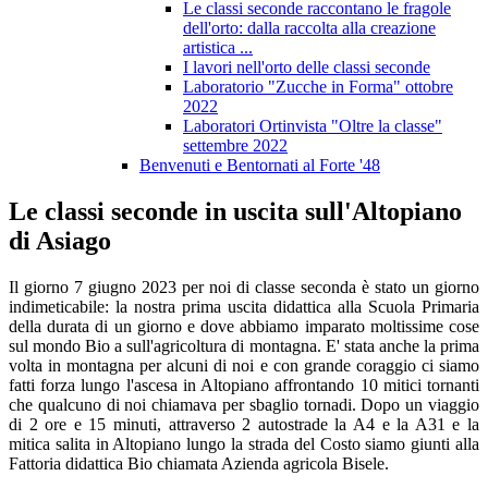
Le classi seconde raccontano le fragole
dell'orto: dalla raccolta alla creazione
artistica ...
I lavori nell'orto delle classi seconde
Laboratorio "Zucche in Forma" ottobre
2022
Laboratori Ortinvista "Oltre la classe"
settembre 2022
Benvenuti e Bentornati al Forte '48
Le classi seconde in uscita sull'Altopiano
di Asiago
Il giorno 7 giugno 2023 per noi di classe seconda è stato un giorno
indimeticabile: la nostra prima uscita didattica alla Scuola Primaria
della durata di un giorno e dove abbiamo imparato moltissime cose
sul mondo Bio a sull'agricoltura di montagna. E' stata anche la prima
volta in montagna per alcuni di noi e con grande coraggio ci siamo
fatti forza lungo l'ascesa in Altopiano affrontando 10 mitici tornanti
che qualcuno di noi chiamava per sbaglio tornadi. Dopo un viaggio
di 2 ore e 15 minuti, attraverso 2 autostrade la A4 e la A31 e la
mitica salita in Altopiano lungo la strada del Costo siamo giunti alla
Fattoria didattica Bio chiamata Azienda agricola Bisele.