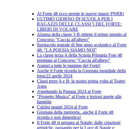
Al Forte 48 ecco pronte le nuove stanze PNRR!
ULTIMO GIORNO DI SCUOLA PER I
RAGAZZI DELLE CLASSI 5 DEL FORTE:
LIBERI DI VOLARE
Alunna della classe 3 B ottiene il primo premio al
Concorso "Caccia all'albero"
Spettacolo teatrale di fine anno scolastico al Forte
48: "LA POESIA SIAMO NOI"
La classe terza A della Scuola Primaria Fote 48
premiata al Concorso "Caccia all'albero"
Auguri a tutte le mamme del Forte!
Anche il Forte ricorda la Giornata mondiale della
terra:22 aprile 2024
Classi terze A e B: la nostra prima volta al Teatro
Astra
Aspettando la Pasqua 2024 al Forte
"Progetto Musica" al Forte e lezioni aperte alle
famiglie
Calzini spaiati 2024 al Forte
Giornata della memoria...anche il Forte 48
ricorda e non dimentica!
Il Forte 48 si prepara al Natale: dalle creazioni
artistiche, passando per la Luce di Natale e