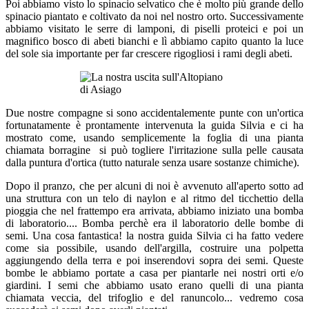
Poi abbiamo visto lo spinacio selvatico che è molto più grande dello
spinacio piantato e coltivato da noi nel nostro orto. Successivamente
abbiamo visitato le serre di lamponi, di piselli proteici e poi un
magnifico bosco di abeti bianchi e lì abbiamo capito quanto la luce
del sole sia importante per far crescere rigogliosi i rami degli abeti.
Due nostre compagne si sono accidentalemente punte con un'ortica
fortunatamente è prontamente intervenuta la guida Silvia e ci ha
mostrato come, usando semplicemente la foglia di una pianta
chiamata borragine si può togliere l'irritazione sulla pelle causata
dalla puntura d'ortica (tutto naturale senza usare sostanze chimiche).
Dopo il pranzo, che per alcuni di noi è avvenuto all'aperto sotto ad
una struttura con un telo di naylon e al ritmo del ticchettio della
pioggia che nel frattempo era arrivata, abbiamo iniziato una bomba
di laboratorio.... Bomba perchè era il laboratorio delle bombe di
semi. Una cosa fantastica! la nostra guida Silvia ci ha fatto vedere
come sia possibile, usando dell'argilla, costruire una polpetta
aggiungendo della terra e poi inserendovi sopra dei semi. Queste
bombe le abbiamo portate a casa per piantarle nei nostri orti e/o
giardini. I semi che abbiamo usato erano quelli di una pianta
chiamata veccia, del trifoglio e del ranuncolo... vedremo cosa