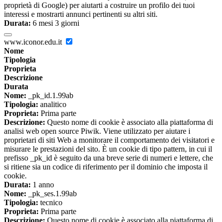
proprietà di Google) per aiutarti a costruire un profilo dei tuoi
interessi e mostrarti annunci pertinenti su altri siti.
Durata:
6 mesi 3 giorni
www.iconor.edu.it
Nome
Tipologia
Proprieta
Descrizione
Durata
Nome:
_pk_id.1.99ab
Tipologia:
analitico
Proprieta:
Prima parte
Descrizione:
Questo nome di cookie è associato alla piattaforma di
analisi web open source Piwik. Viene utilizzato per aiutare i
proprietari di siti Web a monitorare il comportamento dei visitatori e
misurare le prestazioni del sito. È un cookie di tipo pattern, in cui il
prefisso _pk_id è seguito da una breve serie di numeri e lettere, che
si ritiene sia un codice di riferimento per il dominio che imposta il
cookie.
Durata:
1 anno
Nome:
_pk_ses.1.99ab
Tipologia:
tecnico
Proprieta:
Prima parte
Descrizione:
Questo nome di cookie è associato alla piattaforma di