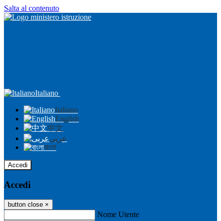
Salta al contenuto
Italiano
Italiano
English
中文
عربى
বাংলা
Accedi
Accedi
button close
×
Nome Utente