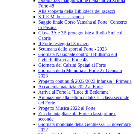
28/04/2023 Inaugurazione della nuova Scuola
Forte 48
Alla scoperta della Biblioteca dei ragazzi
S.T.E.M. ben... a scuola
Saggio finale Corso Yamaha al Forte: Concerto
di Pasqua
Classi 3A e 3B protagoniste a Radio Smile di
Caorle
Il Forte festeggia l'8 marzo
Settimana dello sport al Forte - 2023
Giornata Nazionale contro il Bullismo e il
Cyberbullismo al Forte 48
Giornata dei Calzini Spaiati al Forte
Giornata della Memoria al Forte 27 Gennaio
2023
Progetto continuità 2022/2023 Infanzia - Primaria
Accademia natalizia 2022 al Forte
Arriva al Forte la "Luce di Betlemme"
Animazione alla lettura natalizia - classi seconde
del Forte
Progetto Musica 2022 al Forte
Zucche intagliate al...Forte: classi prime e
seconde
Giornata mondiale della Gentilezza 13 novembre
2022