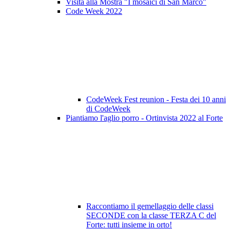
Visita alla Mostra "I mosaici di San Marco"
Code Week 2022
CodeWeek Fest reunion - Festa dei 10 anni
di CodeWeek
Piantiamo l'aglio porro - Ortinvista 2022 al Forte
Raccontiamo il gemellaggio delle classi
SECONDE con la classe TERZA C del
Forte: tutti insieme in orto!