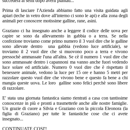
succederà ai semi dopo averli piantati...
Prima di lasciare l'Azienda abbiamo fatto una visita guidata agli
apiari (teche in vetro dove all'interno ci sono le api) e alla zona degli
animali per conoscere motissime galline, rane, asini.
Graziano ci ha insegnato anche a leggere il codice delle uova per
capire se sono da allevamento in gabbia o a terra. Se nella
confezione troviamo come primo numero il 3 vuol dire che le galline
sono allevate dentro una gabbia (vedono luce artificiale), se
troviamo il 2 vuol dire che si muovono poco a terra e vivono
pressochè ammassate l'una all'altra. Se cè il numero 1 vuol dire che
sono ammassate dentro i capannoni ma vanno anche fuori vedendo
luce solare ed artificiale. Numero 0 vuol dire che è rispettato il
benessere animale, vedono la luce per 15 ore e hanno 5 metri per
razzolare questo vuol dire che vivono bene e questo fa bene a chi
mangia queste uova. Le loro galline sono felici perchè sono libere
di razzolare.
E' stata una giornata fantastica siamo rientrati a casa con tantissime
conoscenze in più e pronti a trasmetterle anche alle nostre famiglie.
Un grazie di cuore a Silvia e Graziano con la piccola Eleonora (la
figlia di Graziano) per tutte le fantastiche cose che ci avete
insegnato...
CONTINUATE COSI'!