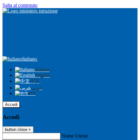
Salta al contenuto
Italiano
Italiano
English
中文
عربى
বাংলা
Accedi
Accedi
button close
×
Nome Utente