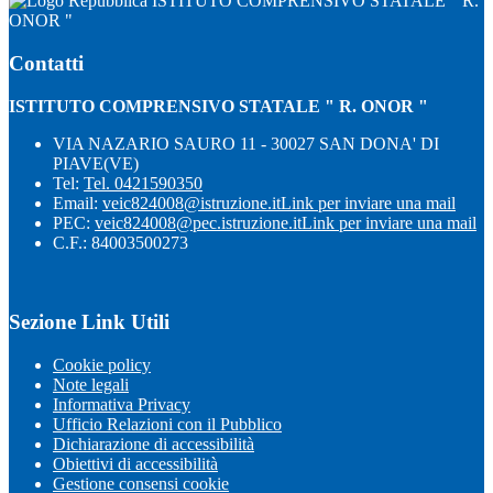
ISTITUTO COMPRENSIVO STATALE " R.
ONOR "
Contatti
ISTITUTO COMPRENSIVO STATALE " R. ONOR "
VIA NAZARIO SAURO 11 - 30027 SAN DONA' DI
PIAVE(VE)
Tel:
Tel. 0421590350
Email:
veic824008@istruzione.it
Link per inviare una mail
PEC:
veic824008@pec.istruzione.it
Link per inviare una mail
C.F.: 84003500273
Sezione Link Utili
Cookie policy
Note legali
Informativa Privacy
Ufficio Relazioni con il Pubblico
Dichiarazione di accessibilità
Obiettivi di accessibilità
Gestione consensi cookie