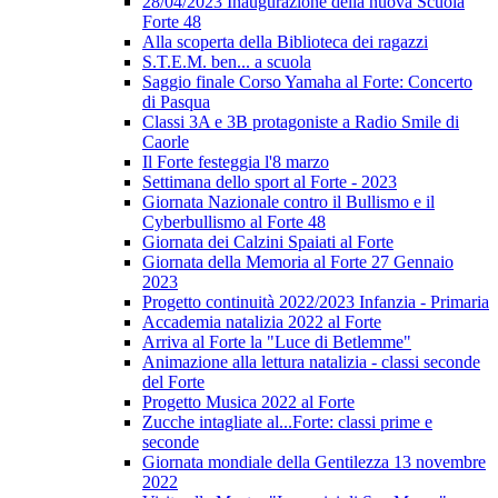
28/04/2023 Inaugurazione della nuova Scuola
Forte 48
Alla scoperta della Biblioteca dei ragazzi
S.T.E.M. ben... a scuola
Saggio finale Corso Yamaha al Forte: Concerto
di Pasqua
Classi 3A e 3B protagoniste a Radio Smile di
Caorle
Il Forte festeggia l'8 marzo
Settimana dello sport al Forte - 2023
Giornata Nazionale contro il Bullismo e il
Cyberbullismo al Forte 48
Giornata dei Calzini Spaiati al Forte
Giornata della Memoria al Forte 27 Gennaio
2023
Progetto continuità 2022/2023 Infanzia - Primaria
Accademia natalizia 2022 al Forte
Arriva al Forte la "Luce di Betlemme"
Animazione alla lettura natalizia - classi seconde
del Forte
Progetto Musica 2022 al Forte
Zucche intagliate al...Forte: classi prime e
seconde
Giornata mondiale della Gentilezza 13 novembre
2022