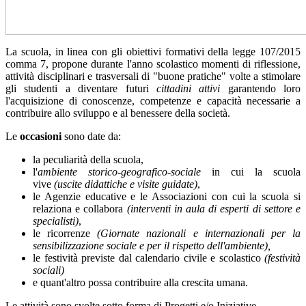
La scuola,
in linea con gli obiettivi formativi della legge 107/2015
comma 7, propone durante l'anno scolastico momenti di riflessione,
attività disciplinari e trasversali di "buone pratiche" volte a stimolare
gli studenti a diventare futuri
cittadini attivi
garantendo loro
l'acquisizione di conoscenze, competenze e capacità necessarie a
contribuire allo sviluppo e al benessere della società.
Le
occasioni
sono date da:
la peculiarità della scuola,
l'
ambiente storico-geografico-sociale
in cui la scuola
vive
(uscite didattiche e visite guidate)
,
le Agenzie educative e le Associazioni con cui la scuola si
relaziona e collabora
(interventi in aula di esperti di settore e
specialisti)
,
le ricorrenze
(Giornate nazionali e internazionali per la
sensibilizzazione sociale e per il rispetto dell'ambiente),
le festività previste dal calendario civile e scolastico
(festività
sociali)
e quant'altro possa contribuire alla crescita umana.
Le attività sono svolte sotto forma di Progetti e/o Iniziative.