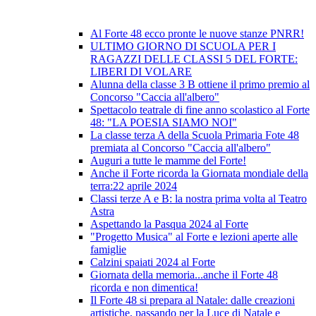
Al Forte 48 ecco pronte le nuove stanze PNRR!
ULTIMO GIORNO DI SCUOLA PER I
RAGAZZI DELLE CLASSI 5 DEL FORTE:
LIBERI DI VOLARE
Alunna della classe 3 B ottiene il primo premio al
Concorso "Caccia all'albero"
Spettacolo teatrale di fine anno scolastico al Forte
48: "LA POESIA SIAMO NOI"
La classe terza A della Scuola Primaria Fote 48
premiata al Concorso "Caccia all'albero"
Auguri a tutte le mamme del Forte!
Anche il Forte ricorda la Giornata mondiale della
terra:22 aprile 2024
Classi terze A e B: la nostra prima volta al Teatro
Astra
Aspettando la Pasqua 2024 al Forte
"Progetto Musica" al Forte e lezioni aperte alle
famiglie
Calzini spaiati 2024 al Forte
Giornata della memoria...anche il Forte 48
ricorda e non dimentica!
Il Forte 48 si prepara al Natale: dalle creazioni
artistiche, passando per la Luce di Natale e