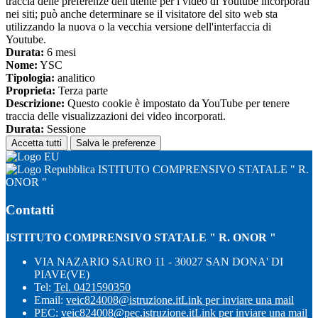
traccia delle preferenze dell'utente per i video di Youtube incorporati
nei siti; può anche determinare se il visitatore del sito web sta
utilizzando la nuova o la vecchia versione dell'interfaccia di
Youtube.
Durata:
6 mesi
Nome:
YSC
Tipologia:
analitico
Proprieta:
Terza parte
Descrizione:
Questo cookie è impostato da YouTube per tenere
traccia delle visualizzazioni dei video incorporati.
Durata:
Sessione
Accetta tutti
Salva le preferenze
ISTITUTO COMPRENSIVO STATALE " R.
ONOR "
Contatti
ISTITUTO COMPRENSIVO STATALE " R. ONOR "
VIA NAZARIO SAURO 11 - 30027 SAN DONA' DI
PIAVE(VE)
Tel:
Tel. 0421590350
Email:
veic824008@istruzione.it
Link per inviare una mail
PEC:
veic824008@pec.istruzione.it
Link per inviare una mail