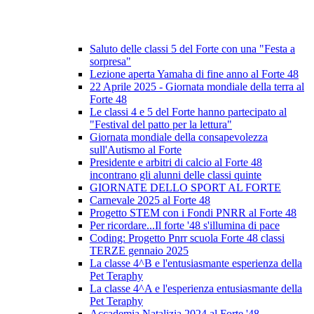
Saluto delle classi 5 del Forte con una "Festa a
sorpresa"
Lezione aperta Yamaha di fine anno al Forte 48
22 Aprile 2025 - Giornata mondiale della terra al
Forte 48
Le classi 4 e 5 del Forte hanno partecipato al
"Festival del patto per la lettura"
Giornata mondiale della consapevolezza
sull'Autismo al Forte
Presidente e arbitri di calcio al Forte 48
incontrano gli alunni delle classi quinte
GIORNATE DELLO SPORT AL FORTE
Carnevale 2025 al Forte 48
Progetto STEM con i Fondi PNRR al Forte 48
Per ricordare...Il forte '48 s'illumina di pace
Coding: Progetto Pnrr scuola Forte 48 classi
TERZE gennaio 2025
La classe 4^B e l'entusiasmante esperienza della
Pet Teraphy
La classe 4^A e l'esperienza entusiasmante della
Pet Teraphy
Accademia Natalizia 2024 al Forte '48