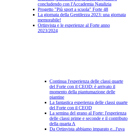
concludendo con l'Accademia Natalizia
Progetto "Più sport a scuola" Forte 48
La giornata della Gentilezza 2023: una giornata
memorabile!
Ortinvista e le esperienze al Forte anno
2023/2024
Continua l'esperienza delle classi quarte
del Forte con il CEOD: è arrivato il
momento della piantumazione delle
piantine
La fantastica esperienza delle classi quarte
del Forte con il CEOD
La semina del grano al Forte: l'esperienza
delle classi prime e seconde e il contributo
della quarta A
Da Ortinvista abbiamo imparato e...l'uva