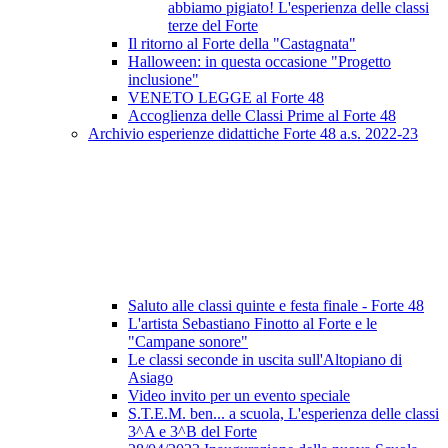
abbiamo pigiato! L'esperienza delle classi
terze del Forte
Il ritorno al Forte della "Castagnata"
Halloween: in questa occasione "Progetto
inclusione"
VENETO LEGGE al Forte 48
Accoglienza delle Classi Prime al Forte 48
Archivio esperienze didattiche Forte 48 a.s. 2022-23
Saluto alle classi quinte e festa finale - Forte 48
L'artista Sebastiano Finotto al Forte e le
"Campane sonore"
Le classi seconde in uscita sull'Altopiano di
Asiago
Video invito per un evento speciale
S.T.E.M. ben... a scuola, L'esperienza delle classi
3^A e 3^B del Forte