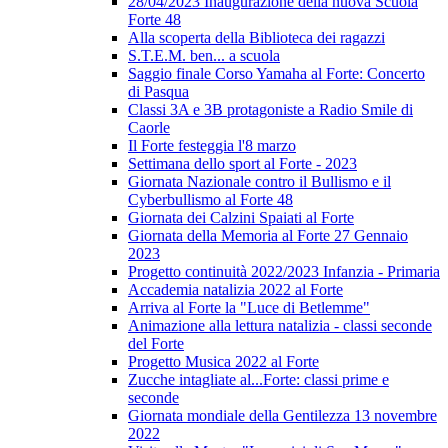
28/04/2023 Inaugurazione della nuova Scuola
Forte 48
Alla scoperta della Biblioteca dei ragazzi
S.T.E.M. ben... a scuola
Saggio finale Corso Yamaha al Forte: Concerto
di Pasqua
Classi 3A e 3B protagoniste a Radio Smile di
Caorle
Il Forte festeggia l'8 marzo
Settimana dello sport al Forte - 2023
Giornata Nazionale contro il Bullismo e il
Cyberbullismo al Forte 48
Giornata dei Calzini Spaiati al Forte
Giornata della Memoria al Forte 27 Gennaio
2023
Progetto continuità 2022/2023 Infanzia - Primaria
Accademia natalizia 2022 al Forte
Arriva al Forte la "Luce di Betlemme"
Animazione alla lettura natalizia - classi seconde
del Forte
Progetto Musica 2022 al Forte
Zucche intagliate al...Forte: classi prime e
seconde
Giornata mondiale della Gentilezza 13 novembre
2022