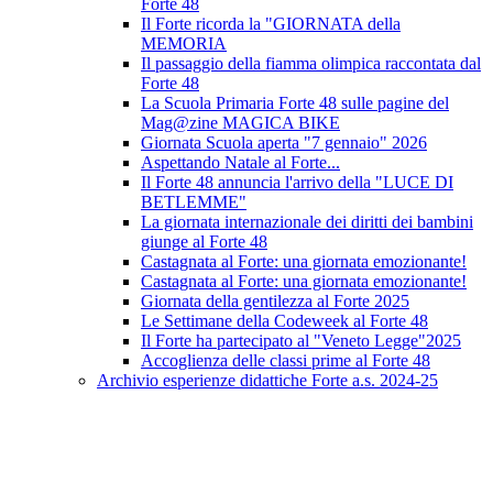
Forte 48
Il Forte ricorda la "GIORNATA della
MEMORIA
Il passaggio della fiamma olimpica raccontata dal
Forte 48
La Scuola Primaria Forte 48 sulle pagine del
Mag@zine MAGICA BIKE
Giornata Scuola aperta "7 gennaio" 2026
Aspettando Natale al Forte...
Il Forte 48 annuncia l'arrivo della "LUCE DI
BETLEMME"
La giornata internazionale dei diritti dei bambini
giunge al Forte 48
Castagnata al Forte: una giornata emozionante!
Castagnata al Forte: una giornata emozionante!
Giornata della gentilezza al Forte 2025
Le Settimane della Codeweek al Forte 48
Il Forte ha partecipato al "Veneto Legge"2025
Accoglienza delle classi prime al Forte 48
Archivio esperienze didattiche Forte a.s. 2024-25