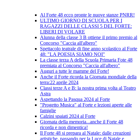
Al Forte 48 ecco pronte le nuove stanze PNRR!
ULTIMO GIORNO DI SCUOLA PER I
RAGAZZI DELLE CLASSI 5 DEL FORTE:
LIBERI DI VOLARE
Alunna della classe 3 B ottiene il primo premio al
Concorso "Caccia all'albero"
Spettacolo teatrale di fine anno scolastico al Forte
48: "LA POESIA SIAMO NOI"
La classe terza A della Scuola Primaria Fote 48
premiata al Concorso "Caccia all'albero"
Auguri a tutte le mamme del Forte!
Anche il Forte ricorda la Giornata mondiale della
terra:22 aprile 2024
Classi terze A e B: la nostra prima volta al Teatro
Astra
Aspettando la Pasqua 2024 al Forte
"Progetto Musica" al Forte e lezioni aperte alle
famiglie
Calzini spaiati 2024 al Forte
Giornata della memoria...anche il Forte 48
ricorda e non dimentica!
Il Forte 48 si prepara al Natale: dalle creazioni
artistiche, passando per la Luce di Natale e