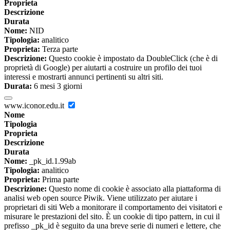
Proprieta
Descrizione
Durata
Nome:
NID
Tipologia:
analitico
Proprieta:
Terza parte
Descrizione:
Questo cookie è impostato da DoubleClick (che è di
proprietà di Google) per aiutarti a costruire un profilo dei tuoi
interessi e mostrarti annunci pertinenti su altri siti.
Durata:
6 mesi 3 giorni
www.iconor.edu.it
Nome
Tipologia
Proprieta
Descrizione
Durata
Nome:
_pk_id.1.99ab
Tipologia:
analitico
Proprieta:
Prima parte
Descrizione:
Questo nome di cookie è associato alla piattaforma di
analisi web open source Piwik. Viene utilizzato per aiutare i
proprietari di siti Web a monitorare il comportamento dei visitatori e
misurare le prestazioni del sito. È un cookie di tipo pattern, in cui il
prefisso _pk_id è seguito da una breve serie di numeri e lettere, che