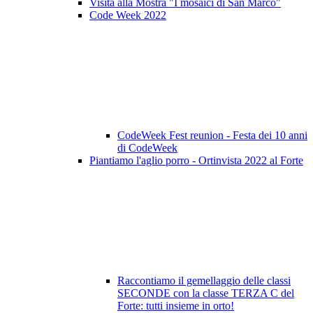
Visita alla Mostra "I mosaici di San Marco"
Code Week 2022
CodeWeek Fest reunion - Festa dei 10 anni
di CodeWeek
Piantiamo l'aglio porro - Ortinvista 2022 al Forte
Raccontiamo il gemellaggio delle classi
SECONDE con la classe TERZA C del
Forte: tutti insieme in orto!