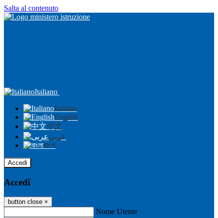
Salta al contenuto
Italiano
Italiano
English
中文
عربى
বাংলা
Accedi
Accedi
button close
×
Nome Utente