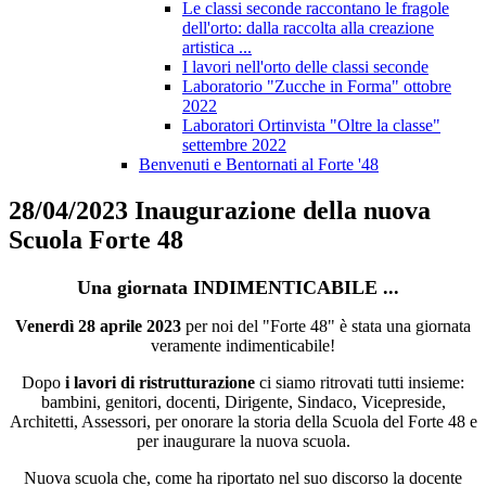
Le classi seconde raccontano le fragole
dell'orto: dalla raccolta alla creazione
artistica ...
I lavori nell'orto delle classi seconde
Laboratorio "Zucche in Forma" ottobre
2022
Laboratori Ortinvista "Oltre la classe"
settembre 2022
Benvenuti e Bentornati al Forte '48
28/04/2023 Inaugurazione della nuova
Scuola Forte 48
Una giornata INDIMENTICABILE ...
Venerdì
28 aprile 2023
per noi del "Forte 48" è stata una giornata
veramente indimenticabile!
Dopo
i lavori di ristrutturazione
ci siamo ritrovati tutti insieme:
bambini, genitori, docenti, Dirigente, Sindaco, Vicepreside,
Architetti, Assessori, per onorare la storia della Scuola del Forte 48 e
per inaugurare la nuova scuola.
Nuova scuola che, come ha riportato nel suo discorso la docente