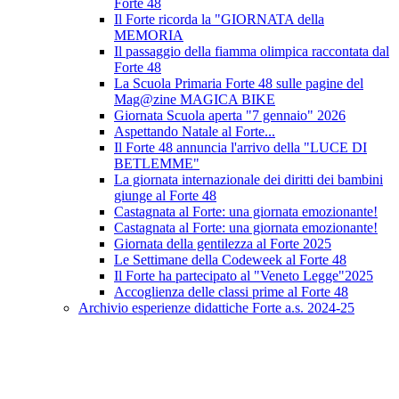
Forte 48
Il Forte ricorda la "GIORNATA della
MEMORIA
Il passaggio della fiamma olimpica raccontata dal
Forte 48
La Scuola Primaria Forte 48 sulle pagine del
Mag@zine MAGICA BIKE
Giornata Scuola aperta "7 gennaio" 2026
Aspettando Natale al Forte...
Il Forte 48 annuncia l'arrivo della "LUCE DI
BETLEMME"
La giornata internazionale dei diritti dei bambini
giunge al Forte 48
Castagnata al Forte: una giornata emozionante!
Castagnata al Forte: una giornata emozionante!
Giornata della gentilezza al Forte 2025
Le Settimane della Codeweek al Forte 48
Il Forte ha partecipato al "Veneto Legge"2025
Accoglienza delle classi prime al Forte 48
Archivio esperienze didattiche Forte a.s. 2024-25