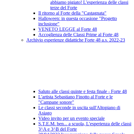
abbiamo pigiato! L'esperienza delle classi
terze del Forte
Il ritorno al Forte della "Castagnata"
Halloween: in questa occasione "Progetto
inclusione"
VENETO LEGGE al Forte 48
Accoglienza delle Classi Prime al Forte 48
Archivio esperienze didattiche Forte 48 a.s. 2022-23
Saluto alle classi quinte e festa finale - Forte 48
L'artista Sebastiano Finotto al Forte e le
"Campane sonore"
Le classi seconde in uscita sull'Altopiano di
Asiago
Video invito per un evento speciale
S.T.E.M. ben... a scuola, L'esperienza delle classi
3^A e 3^B del Forte