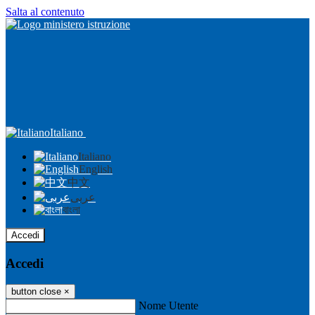
Salta al contenuto
Italiano
Italiano
English
中文
عربى
বাংলা
Accedi
Accedi
button close
×
Nome Utente