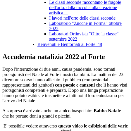
Le classi seconde raccontano le fragole
dell'orto: dalla raccolta alla creazione
artistica ...
I lavori nell'orto delle classi seconde
Laboratorio "Zucche in Forma" ottobre
2022
Laboratori Ortinvista "Oltre la classe"
settembre 2022
Benvenuti e Bentornati al Forte '48
Accademia natalizia 2022 al Forte
Dopo l'interruzione di due anni, causa pandemia, sono tornati
protagonisti del Natale al Forte i nostri bambini. La mattina del 23
dicembre scorso hanno allietato il pubblico (composto dai
rapppresentanti dei genitori)
con poesie e canzoni
che li hanno visti
protagonisti competenti e preparati. Dopo una lunga preparazione
hanno potuto esibirsi e trasmettere a tutti noi il loro entusiasmo per
l'arrivo del Natale.
A sorpresa è arrivato anche un amico inaspettato:
Babbo Natale
...
che ha portato doni a grandi e piccini.
E' possibile vedere attraverso
questo video le esibizioni delle varie