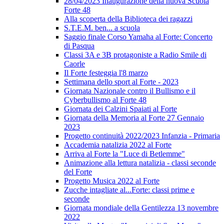
28/04/2023 Inaugurazione della nuova Scuola
Forte 48
Alla scoperta della Biblioteca dei ragazzi
S.T.E.M. ben... a scuola
Saggio finale Corso Yamaha al Forte: Concerto
di Pasqua
Classi 3A e 3B protagoniste a Radio Smile di
Caorle
Il Forte festeggia l'8 marzo
Settimana dello sport al Forte - 2023
Giornata Nazionale contro il Bullismo e il
Cyberbullismo al Forte 48
Giornata dei Calzini Spaiati al Forte
Giornata della Memoria al Forte 27 Gennaio
2023
Progetto continuità 2022/2023 Infanzia - Primaria
Accademia natalizia 2022 al Forte
Arriva al Forte la "Luce di Betlemme"
Animazione alla lettura natalizia - classi seconde
del Forte
Progetto Musica 2022 al Forte
Zucche intagliate al...Forte: classi prime e
seconde
Giornata mondiale della Gentilezza 13 novembre
2022