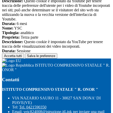
Descrizione:
Questo cookie è impostato da Youtube per tenere
traccia delle preferenze dell'utente per i video di Youtube incorporati
nei siti; può anche determinare se il visitatore del sito web sta
utilizzando la nuova o la vecchia versione dell'interfaccia di
Youtube.
Durata:
6 mesi
Nome:
YSC
Tipologia:
analitico
Proprieta:
Terza parte
Descrizione:
Questo cookie è impostato da YouTube per tenere
traccia delle visualizzazioni dei video incorporati.
Durata:
Sessione
Accetta tutti
Salva le preferenze
ISTITUTO COMPRENSIVO STATALE " R.
ONOR "
Contatti
ISTITUTO COMPRENSIVO STATALE " R. ONOR "
VIA NAZARIO SAURO 11 - 30027 SAN DONA' DI
PIAVE(VE)
Tel:
Tel. 0421590350
Email:
veic824008@istruzione.it
Link per inviare una mail