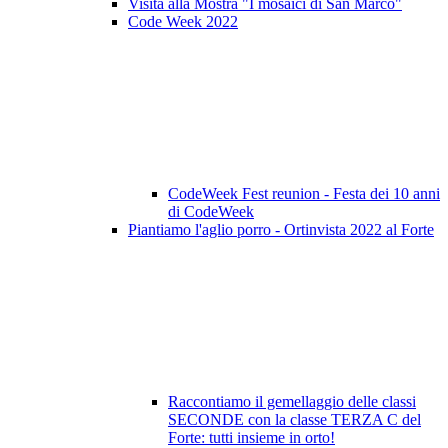
Visita alla Mostra "I mosaici di San Marco"
Code Week 2022
CodeWeek Fest reunion - Festa dei 10 anni
di CodeWeek
Piantiamo l'aglio porro - Ortinvista 2022 al Forte
Raccontiamo il gemellaggio delle classi
SECONDE con la classe TERZA C del
Forte: tutti insieme in orto!