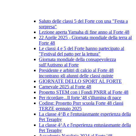
Saluto delle classi 5 del Forte con una "Festa a
sorpresa"
Lezione aperta Yamaha di fine anno al Forte 48
22 Aprile 2025 - Giornata mondiale della terra al
Forte 48
Le classi 4 e 5 del Forte hanno partecipato al
"Festival del patto per la lettura"
Giornata mondiale della consapevolezza
sull'Autismo al Forte
Presidente e arbitri di calcio al Forte 48
incontrano gli alunni delle classi quinte
GIORNATE DELLO SPORT AL FORTE
Carnevale 2025 al Forte 48
Progetto STEM con i Fondi PNRR al Forte 48
Per ricordare...Il forte '48 s'illumina di pace
Coding: Progetto Pnrr scuola Forte 48 classi
TERZE gennaio 2025
La classe 4^B e l'entusiasmante esperienza della
Pet Teraphy
La classe 4^A e l'esperienza entusiasmante della
Pet Teraphy
Accademia Natalizia 2024 al Forte '48