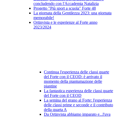
concludendo con l'Accademia Natalizia
Progetto "Più sport a scuola" Forte 48
La giornata della Gentilezza 2023: una giornata
memorabile!
Ortinvista e le esperienze al Forte anno
2023/2024
Continua l'esperienza delle classi quarte
del Forte con il CEOD: è arrivato il
momento della piantumazione delle
piantine
La fantastica esperienza delle classi quarte
del Forte con il CEOD
La semina del grano al Forte: l'esperienza
delle classi prime e seconde e il contributo
della quarta A
Da Ortinvista abbiamo imparato e...l'uva