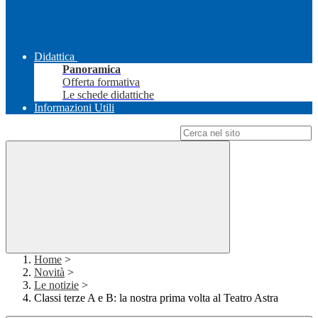
Didattica
Panoramica
Offerta formativa
Le schede didattiche
Informazioni Utili
Campo di ricerca per le pagine del sito
Home
>
Novità
>
Le notizie
>
Classi terze A e B: la nostra prima volta al Teatro Astra