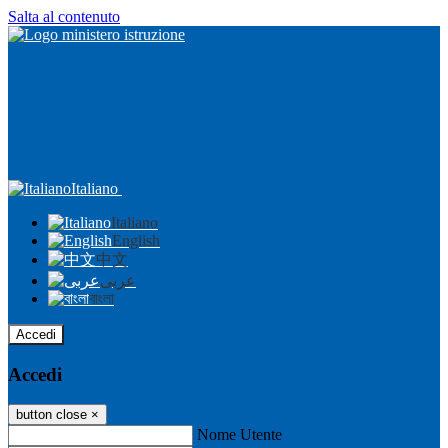
Salta al contenuto
Italiano
Italiano
English
中文
عربى
বাংলা
Accedi
Accedi
button close
×
Nome Utente