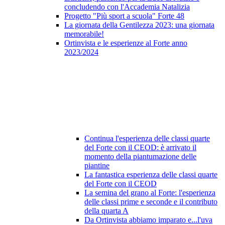
concludendo con l'Accademia Natalizia
Progetto "Più sport a scuola" Forte 48
La giornata della Gentilezza 2023: una giornata
memorabile!
Ortinvista e le esperienze al Forte anno
2023/2024
Continua l'esperienza delle classi quarte
del Forte con il CEOD: è arrivato il
momento della piantumazione delle
piantine
La fantastica esperienza delle classi quarte
del Forte con il CEOD
La semina del grano al Forte: l'esperienza
delle classi prime e seconde e il contributo
della quarta A
Da Ortinvista abbiamo imparato e...l'uva