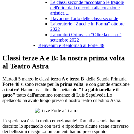
Le classi seconde raccontano le fragole
dell'orto: dalla raccolta alla creazione
artistica ...
I lavori nell'orto delle classi seconde
Laboratorio "Zucche in Forma" ottobre
2022
Laboratori Ortinvista "Oltre la classe"
settembre 2022
Benvenuti e Bentornati al Forte '48
Classi terze A e B: la nostra prima volta
al Teatro Astra
Martedì 5 marzo le classi
terza A e terza B
della Scuola Primaria
Forte 48
si sono recate
per la prima volta
, e con grande emozione
a teatro
! Hanno assistito allo spettacolo
"La gabbianella e il
gatto"
tratto dall'amonimo romanzo di Luis Sepulveda.Lo
spettacolo ha avuto luogo presso il nostro teatro cittadino Astra.
L'esperienza è stata molto emozionante! Tornati a scuola hanno
descritto lo spettacolo con testi e riprodotto alcune scene attraverso
dei bellissimi disegni...non contenti hanno preso spunto