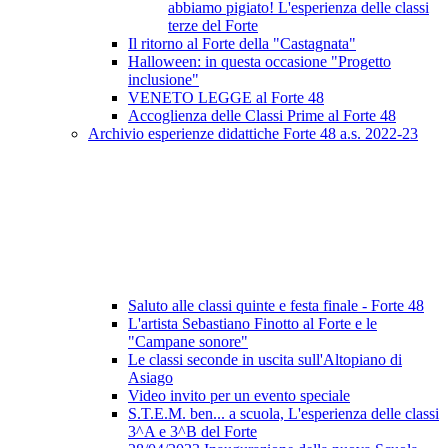
abbiamo pigiato! L'esperienza delle classi
terze del Forte
Il ritorno al Forte della "Castagnata"
Halloween: in questa occasione "Progetto
inclusione"
VENETO LEGGE al Forte 48
Accoglienza delle Classi Prime al Forte 48
Archivio esperienze didattiche Forte 48 a.s. 2022-23
Saluto alle classi quinte e festa finale - Forte 48
L'artista Sebastiano Finotto al Forte e le
"Campane sonore"
Le classi seconde in uscita sull'Altopiano di
Asiago
Video invito per un evento speciale
S.T.E.M. ben... a scuola, L'esperienza delle classi
3^A e 3^B del Forte