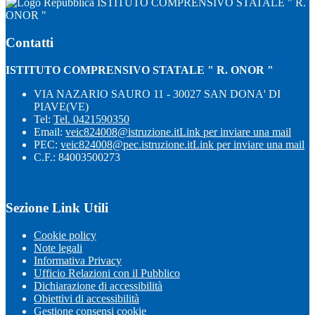
ISTITUTO COMPRENSIVO STATALE " R.
ONOR "
Contatti
ISTITUTO COMPRENSIVO STATALE " R. ONOR "
VIA NAZARIO SAURO 11 - 30027 SAN DONA' DI
PIAVE(VE)
Tel:
Tel. 0421590350
Email:
veic824008@istruzione.it
Link per inviare una mail
PEC:
veic824008@pec.istruzione.it
Link per inviare una mail
C.F.: 84003500273
Sezione Link Utili
Cookie policy
Note legali
Informativa Privacy
Ufficio Relazioni con il Pubblico
Dichiarazione di accessibilità
Obiettivi di accessibilità
Gestione consensi cookie