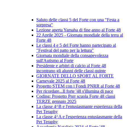
Saluto delle classi 5 del Forte con una "Festa a
sorpresa"
Lezione aperta Yamaha di fine anno al Forte 48
22 Aprile 2025 - Giornata mondiale della terra al
Forte 48
Le classi 4 e 5 del Forte hanno partecipato al
"Festival del patto per la lettura"
Giornata mondiale della consapevolezza
sull'Autismo al Forte
Presidente e arbitri di calcio al Forte 48
incontrano gli alunni delle classi quinte
GIORNATE DELLO SPORT AL FORTE
Carnevale 2025 al Forte 48
Progetto STEM con i Fondi PNRR al Forte 48
Per ricordare...Il forte '48 s'illumina di pace
Coding: Progetto Pnrr scuola Forte 48 classi
TERZE gennaio 2025
La classe 4^B e l'entusiasmante esperienza della
Pet Teraphy
La classe 4^A e l'esperienza entusiasmante della
Pet Teraphy
Accademia Natalizia 2024 al Forte '48