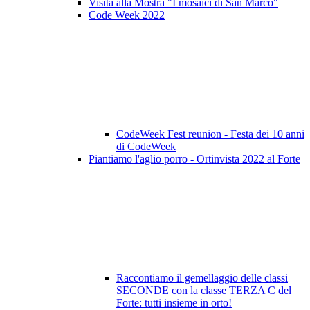
Visita alla Mostra "I mosaici di San Marco"
Code Week 2022
CodeWeek Fest reunion - Festa dei 10 anni
di CodeWeek
Piantiamo l'aglio porro - Ortinvista 2022 al Forte
Raccontiamo il gemellaggio delle classi
SECONDE con la classe TERZA C del
Forte: tutti insieme in orto!