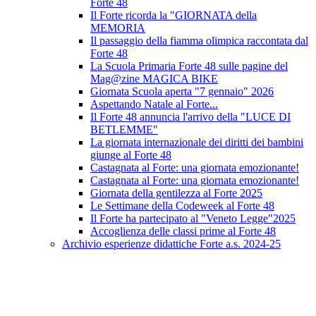
Forte 48
Il Forte ricorda la "GIORNATA della
MEMORIA
Il passaggio della fiamma olimpica raccontata dal
Forte 48
La Scuola Primaria Forte 48 sulle pagine del
Mag@zine MAGICA BIKE
Giornata Scuola aperta "7 gennaio" 2026
Aspettando Natale al Forte...
Il Forte 48 annuncia l'arrivo della "LUCE DI
BETLEMME"
La giornata internazionale dei diritti dei bambini
giunge al Forte 48
Castagnata al Forte: una giornata emozionante!
Castagnata al Forte: una giornata emozionante!
Giornata della gentilezza al Forte 2025
Le Settimane della Codeweek al Forte 48
Il Forte ha partecipato al "Veneto Legge"2025
Accoglienza delle classi prime al Forte 48
Archivio esperienze didattiche Forte a.s. 2024-25