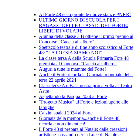
Al Forte 48 ecco pronte le nuove stanze PNRR!
ULTIMO GIORNO DI SCUOLA PER I
RAGAZZI DELLE CLASSI 5 DEL FORTE:
LIBERI DI VOLARE
Alunna della classe 3 B ottiene il primo premio al
Concorso "Caccia all'albero"
Spettacolo teatrale di fine anno scolastico al Forte
48: "LA POESIA SIAMO NOI"
La classe terza A della Scuola Primaria Fote 48
premiata al Concorso "Caccia all'albero"
Auguri a tutte le mamme del Forte!
Anche il Forte ricorda la Giornata mondiale della
terra:22 aprile 2024
Classi terze A e B: la nostra prima volta al Teatro
Astra
Aspettando la Pasqua 2024 al Forte
"Progetto Musica" al Forte e lezioni aperte alle
famiglie
Calzini spaiati 2024 al Forte
Giornata della memoria...anche il Forte 48
ricorda e non dimentica!
Il Forte 48 si prepara al Natale: dalle creazioni
artistiche, passando per la Luce di Natale e