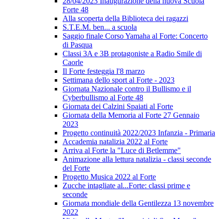
28/04/2023 Inaugurazione della nuova Scuola
Forte 48
Alla scoperta della Biblioteca dei ragazzi
S.T.E.M. ben... a scuola
Saggio finale Corso Yamaha al Forte: Concerto
di Pasqua
Classi 3A e 3B protagoniste a Radio Smile di
Caorle
Il Forte festeggia l'8 marzo
Settimana dello sport al Forte - 2023
Giornata Nazionale contro il Bullismo e il
Cyberbullismo al Forte 48
Giornata dei Calzini Spaiati al Forte
Giornata della Memoria al Forte 27 Gennaio
2023
Progetto continuità 2022/2023 Infanzia - Primaria
Accademia natalizia 2022 al Forte
Arriva al Forte la "Luce di Betlemme"
Animazione alla lettura natalizia - classi seconde
del Forte
Progetto Musica 2022 al Forte
Zucche intagliate al...Forte: classi prime e
seconde
Giornata mondiale della Gentilezza 13 novembre
2022