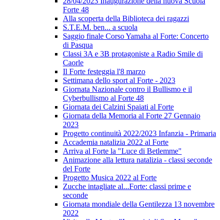
28/04/2023 Inaugurazione della nuova Scuola
Forte 48
Alla scoperta della Biblioteca dei ragazzi
S.T.E.M. ben... a scuola
Saggio finale Corso Yamaha al Forte: Concerto
di Pasqua
Classi 3A e 3B protagoniste a Radio Smile di
Caorle
Il Forte festeggia l'8 marzo
Settimana dello sport al Forte - 2023
Giornata Nazionale contro il Bullismo e il
Cyberbullismo al Forte 48
Giornata dei Calzini Spaiati al Forte
Giornata della Memoria al Forte 27 Gennaio
2023
Progetto continuità 2022/2023 Infanzia - Primaria
Accademia natalizia 2022 al Forte
Arriva al Forte la "Luce di Betlemme"
Animazione alla lettura natalizia - classi seconde
del Forte
Progetto Musica 2022 al Forte
Zucche intagliate al...Forte: classi prime e
seconde
Giornata mondiale della Gentilezza 13 novembre
2022