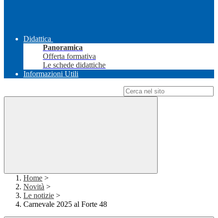
Didattica
Panoramica
Offerta formativa
Le schede didattiche
Informazioni Utili
Campo di ricerca per le pagine del sito
Home
>
Novità
>
Le notizie
>
Carnevale 2025 al Forte 48