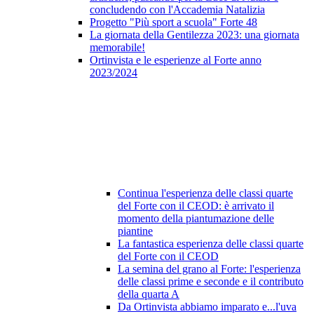
concludendo con l'Accademia Natalizia
Progetto "Più sport a scuola" Forte 48
La giornata della Gentilezza 2023: una giornata
memorabile!
Ortinvista e le esperienze al Forte anno
2023/2024
Continua l'esperienza delle classi quarte
del Forte con il CEOD: è arrivato il
momento della piantumazione delle
piantine
La fantastica esperienza delle classi quarte
del Forte con il CEOD
La semina del grano al Forte: l'esperienza
delle classi prime e seconde e il contributo
della quarta A
Da Ortinvista abbiamo imparato e...l'uva