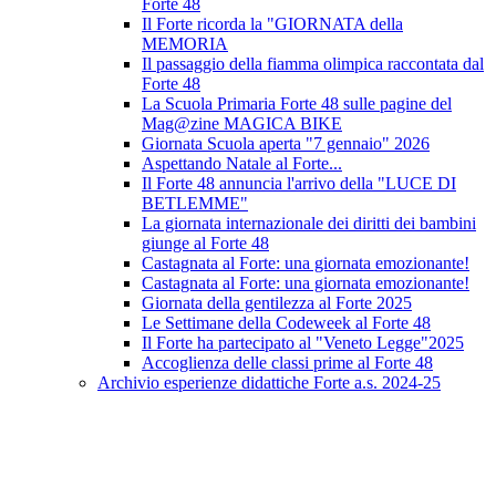
Forte 48
Il Forte ricorda la "GIORNATA della
MEMORIA
Il passaggio della fiamma olimpica raccontata dal
Forte 48
La Scuola Primaria Forte 48 sulle pagine del
Mag@zine MAGICA BIKE
Giornata Scuola aperta "7 gennaio" 2026
Aspettando Natale al Forte...
Il Forte 48 annuncia l'arrivo della "LUCE DI
BETLEMME"
La giornata internazionale dei diritti dei bambini
giunge al Forte 48
Castagnata al Forte: una giornata emozionante!
Castagnata al Forte: una giornata emozionante!
Giornata della gentilezza al Forte 2025
Le Settimane della Codeweek al Forte 48
Il Forte ha partecipato al "Veneto Legge"2025
Accoglienza delle classi prime al Forte 48
Archivio esperienze didattiche Forte a.s. 2024-25