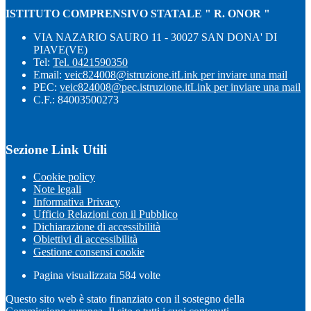
ISTITUTO COMPRENSIVO STATALE " R. ONOR "
VIA NAZARIO SAURO 11 - 30027 SAN DONA' DI
PIAVE(VE)
Tel:
Tel. 0421590350
Email:
veic824008@istruzione.it
Link per inviare una mail
PEC:
veic824008@pec.istruzione.it
Link per inviare una mail
C.F.: 84003500273
Sezione Link Utili
Cookie policy
Note legali
Informativa Privacy
Ufficio Relazioni con il Pubblico
Dichiarazione di accessibilità
Obiettivi di accessibilità
Gestione consensi cookie
Pagina visualizzata
584
volte
Questo sito web è stato finanziato con il sostegno della