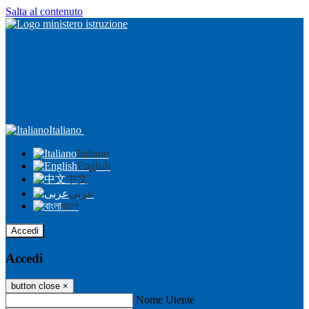
Salta al contenuto
Italiano
Italiano
English
中文
عربى
বাংলা
Accedi
Accedi
button close
×
Nome Utente