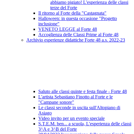
abbiamo pigiato! L'esperienza delle classi
terze del Forte
Il ritorno al Forte della "Castagnata"
Halloween: in questa occasione "Progetto
inclusione"
VENETO LEGGE al Forte 48
Accoglienza delle Classi Prime al Forte 48
Archivio esperienze didattiche Forte 48 a.s. 2022-23
Saluto alle classi quinte e festa finale - Forte 48
L'artista Sebastiano Finotto al Forte e le
"Campane sonore"
Le classi seconde in uscita sull'Altopiano di
Asiago
Video invito per un evento speciale
S.T.E.M. ben... a scuola, L'esperienza delle classi
3^A e 3^B del Forte