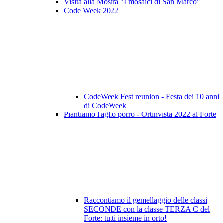
Visita alla Mostra "I mosaici di San Marco"
Code Week 2022
CodeWeek Fest reunion - Festa dei 10 anni
di CodeWeek
Piantiamo l'aglio porro - Ortinvista 2022 al Forte
Raccontiamo il gemellaggio delle classi
SECONDE con la classe TERZA C del
Forte: tutti insieme in orto!