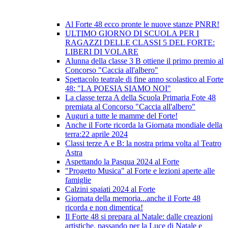
Al Forte 48 ecco pronte le nuove stanze PNRR!
ULTIMO GIORNO DI SCUOLA PER I
RAGAZZI DELLE CLASSI 5 DEL FORTE:
LIBERI DI VOLARE
Alunna della classe 3 B ottiene il primo premio al
Concorso "Caccia all'albero"
Spettacolo teatrale di fine anno scolastico al Forte
48: "LA POESIA SIAMO NOI"
La classe terza A della Scuola Primaria Fote 48
premiata al Concorso "Caccia all'albero"
Auguri a tutte le mamme del Forte!
Anche il Forte ricorda la Giornata mondiale della
terra:22 aprile 2024
Classi terze A e B: la nostra prima volta al Teatro
Astra
Aspettando la Pasqua 2024 al Forte
"Progetto Musica" al Forte e lezioni aperte alle
famiglie
Calzini spaiati 2024 al Forte
Giornata della memoria...anche il Forte 48
ricorda e non dimentica!
Il Forte 48 si prepara al Natale: dalle creazioni
artistiche, passando per la Luce di Natale e