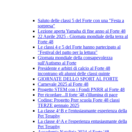
Saluto delle classi 5 del Forte con una "Festa a
sorpresa"
Lezione aperta Yamaha di fine anno al Forte 48
22 Aprile 2025 - Giornata mondiale della terra al
Forte 48
Le classi 4 e 5 del Forte hanno partecipato al
"Festival del patto per la lettura"
Giornata mondiale della consapevolezza
sull'Autismo al Forte
Presidente e arbitri di calcio al Forte 48
incontrano gli alunni delle classi quinte
GIORNATE DELLO SPORT AL FORTE
Carnevale 2025 al Forte 48
Progetto STEM con i Fondi PNRR al Forte 48
Per ricordare...Il forte '48 s'illumina di pace
Coding: Progetto Pnrr scuola Forte 48 classi
TERZE gennaio 2025
La classe 4^B e l'entusiasmante esperienza della
Pet Teraphy
La classe 4^A e l'esperienza entusiasmante della
Pet Teraphy
Accademia Natalizia 2024 al Forte '48