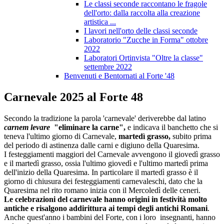
Le classi seconde raccontano le fragole
dell'orto: dalla raccolta alla creazione
artistica ...
I lavori nell'orto delle classi seconde
Laboratorio "Zucche in Forma" ottobre
2022
Laboratori Ortinvista "Oltre la classe"
settembre 2022
Benvenuti e Bentornati al Forte '48
Carnevale 2025 al Forte 48
Secondo la tradizione la parola 'carnevale' deriverebbe dal latino
carnem levare
"eliminare la carne",
e indicava il banchetto che si
teneva l'ultimo giorno di Carnevale
,
martedì grasso,
subito prima
del periodo di astinenza dalle carni e digiuno
della Quaresima.
I festeggiamenti maggiori del Carnevale avvengono il giovedì grasso
e il martedì grasso,
ossia l'ultimo giovedì e l'ultimo martedì prima
dell'inizio della Quaresima.
In particolare il martedì grasso è il
giorno di chiusura dei festeggiamenti carnevaleschi, dato che la
Quaresima nel rito romano
inizia con il Mercoledì delle ceneri.
Le celebrazioni del carnevale hanno origini in festività molto
antiche e risalgono addirittura ai tempi degli antichi Romani
.
Anche quest'anno i bambini del Forte, con i loro insegnanti, hanno