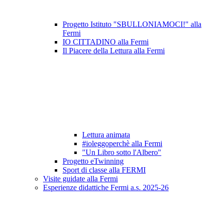
Progetto Istituto "SBULLONIAMOCI!" alla
Fermi
IO CITTADINO alla Fermi
Il Piacere della Lettura alla Fermi
Lettura animata
#ioleggoperchè alla Fermi
"Un Libro sotto l'Albero"
Progetto eTwinning
Sport di classe alla FERMI
Visite guidate alla Fermi
Esperienze didattiche Fermi a.s. 2025-26