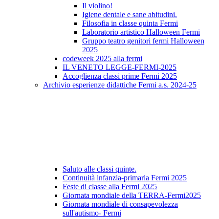
Il violino!
Igiene dentale e sane abitudini.
Filosofia in classe quinta Fermi
Laboratorio artistico Halloween Fermi
Gruppo teatro genitori fermi Halloween
2025
codeweek 2025 alla fermi
IL VENETO LEGGE-FERMI-2025
Accoglienza classi prime Fermi 2025
Archivio esperienze didattiche Fermi a.s. 2024-25
Saluto alle classi quinte.
Continuità infanzia-primaria Fermi 2025
Feste di classe alla Fermi 2025
Giornata mondiale della TERRA-Fermi2025
Giornata mondiale di consapevolezza
sull'autismo- Fermi