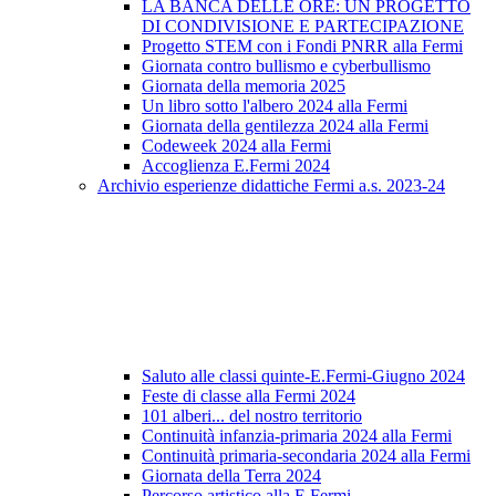
LA BANCA DELLE ORE: UN PROGETTO
DI CONDIVISIONE E PARTECIPAZIONE
Progetto STEM con i Fondi PNRR alla Fermi
Giornata contro bullismo e cyberbullismo
Giornata della memoria 2025
Un libro sotto l'albero 2024 alla Fermi
Giornata della gentilezza 2024 alla Fermi
Codeweek 2024 alla Fermi
Accoglienza E.Fermi 2024
Archivio esperienze didattiche Fermi a.s. 2023-24
Saluto alle classi quinte-E.Fermi-Giugno 2024
Feste di classe alla Fermi 2024
101 alberi... del nostro territorio
Continuità infanzia-primaria 2024 alla Fermi
Continuità primaria-secondaria 2024 alla Fermi
Giornata della Terra 2024
Percorso artistico alla E.Fermi