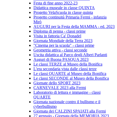
Festa di fine anno 2022-23
Didattica museale in classe QUINTA
Progetto VelaScuola in classe quinta
Progetto continuità Primaria Fermi - infanzia
Mirò
AUGURI per la Festa della MAMMA - ed. 2023
Diploma di penna - classi prime
Visita in fattoria Ca' Donadel
Giornata Mondiale della Terra 2023
"Cinema per la scuola" - classi prime
Geometria attiva - classi seconde
Uscita didattica al Parco degli Alberi Parlanti
Auguri di Buona PASQUA 2023
Le classi TERZE al Museo della Bonifica
L'era secondaria vista dalle classi terze
Le classi QUARTE al Museo della Bonifica
Le classi SECONDE al Museo della Bonifica
Giornate dello SPORT 2023
CARNEVALE 2023 alla Fermi
Laboratorio di lettura e immagine - classi
QUARTE
Giornata nazionale contro il bullismo e il
cyberbullismo
Giornata dei CALZINI SPAIATI alla Fermi
27 gennaio - Giornata della MEMORIA 2023