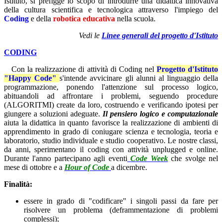
Istituto, si prefigge lo scopo di introdurre una didattica innovativa
della cultura scientifica e tecnologica attraverso l'impiego del
Coding
e della
robotica educativa
nella scuola.
Vedi le
Linee generali del progetto d'Istituto
CODING
Con la realizzazione di attività di Coding nel
Progetto d'Istituto
"Happy Code"
s'intende avvicinare gli alunni al linguaggio della
programmazione, ponendo l'attenzione sul processo logico,
abituandoli ad affrontare i problemi, seguendo procedure
(ALGORITMI) create da loro, costruendo e verificando ipotesi per
giungere a soluzioni adeguate.
Il pensiero logico e computazionale
aiuta la didattica in quanto favorisce la realizzazione di ambienti di
apprendimento in grado di coniugare scienza e tecnologia, teoria e
laboratorio, studio individuale e studio cooperativo. Le nostre classi,
da anni, sperimentano il coding con attività unplugged e online.
Durante l'anno partecipano agli eventi
Code Week
che svolge nel
mese di ottobre e a
Hour of Code
a dicembre.
Finalità:
essere in grado di "codificare" i singoli passi da fare per
risolvere un problema (deframmentazione di problemi
complessi);