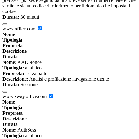
prefisso _pk_ses è seguito da una breve serie di numeri e lettere, che
si ritiene sia un codice di riferimento per il dominio che imposta il
cookie.
Durata:
30 minuti
www.office.com
Nome
Tipologia
Proprieta
Descrizione
Durata
Nome:
AADNonce
Tipologia:
analitico
Proprieta:
Terza parte
Descrizione:
Analisi e profilazione navigazione utente
Durata:
Sessione
www.sway.office.com
Nome
Tipologia
Proprieta
Descrizione
Durata
Nome:
AuthSess
Tipologia:
analitico