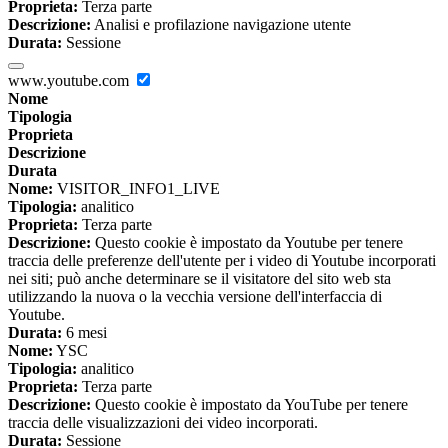
Proprieta:
Terza parte
Descrizione:
Analisi e profilazione navigazione utente
Durata:
Sessione
www.youtube.com
Nome
Tipologia
Proprieta
Descrizione
Durata
Nome:
VISITOR_INFO1_LIVE
Tipologia:
analitico
Proprieta:
Terza parte
Descrizione:
Questo cookie è impostato da Youtube per tenere
traccia delle preferenze dell'utente per i video di Youtube incorporati
nei siti; può anche determinare se il visitatore del sito web sta
utilizzando la nuova o la vecchia versione dell'interfaccia di
Youtube.
Durata:
6 mesi
Nome:
YSC
Tipologia:
analitico
Proprieta:
Terza parte
Descrizione:
Questo cookie è impostato da YouTube per tenere
traccia delle visualizzazioni dei video incorporati.
Durata:
Sessione