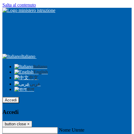
Salta al contenuto
Italiano
Italiano
English
中文
عربى
বাংলা
Accedi
Accedi
button close
×
Nome Utente