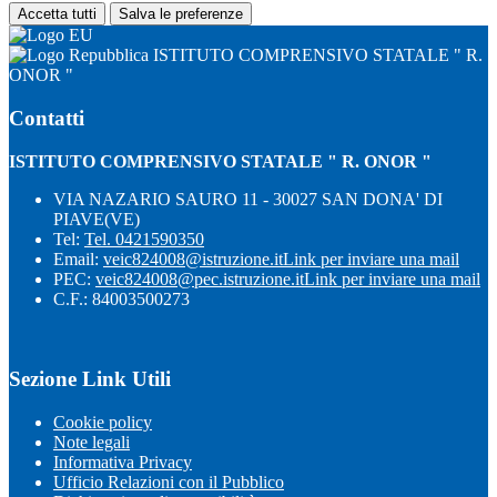
Accetta tutti
Salva le preferenze
ISTITUTO COMPRENSIVO STATALE " R.
ONOR "
Contatti
ISTITUTO COMPRENSIVO STATALE " R. ONOR "
VIA NAZARIO SAURO 11 - 30027 SAN DONA' DI
PIAVE(VE)
Tel:
Tel. 0421590350
Email:
veic824008@istruzione.it
Link per inviare una mail
PEC:
veic824008@pec.istruzione.it
Link per inviare una mail
C.F.: 84003500273
Sezione Link Utili
Cookie policy
Note legali
Informativa Privacy
Ufficio Relazioni con il Pubblico