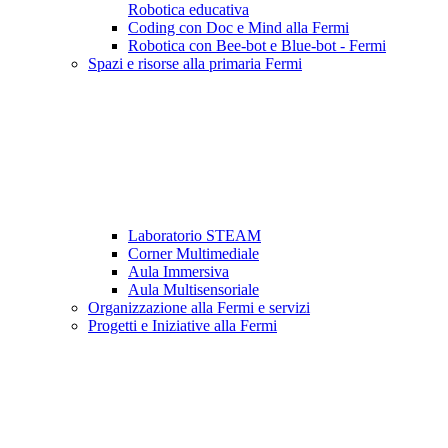
Robotica educativa
Coding con Doc e Mind alla Fermi
Robotica con Bee-bot e Blue-bot - Fermi
Spazi e risorse alla primaria Fermi
Laboratorio STEAM
Corner Multimediale
Aula Immersiva
Aula Multisensoriale
Organizzazione alla Fermi e servizi
Progetti e Iniziative alla Fermi