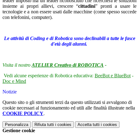
leader imposto ma un leader riconosciuto che ricercherà le soluzioni
insieme ai propri allievi, crescere “
cittadini
” pronti a usare le
tecnologie e a non essere usati dalle macchine (come spesso succede
con telefonini, computer).
Le attività di Coding e di Robotica sono declinabili a tutte le fasce
d'età degli alunni.
Visita il nostro
ATELIER Creativo di ROBOTICA
-
Vedi alcune esperienze di Robotica educativa:
BeeBot e BlueBot
-
Doc e Mind
Notizie
Questo sito o gli strumenti terzi da questo utilizzati si avvalgono di
cookie necessari al funzionamento ed utili alle finalità illustrate nella
COOKIE POLICY
.
Personalizza
Rifiuta tutti
i cookies
Accetta tutti
i cookies
Gestione cookie