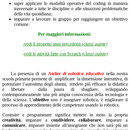
saper applicare le modalità operative del coding in maniera
trasversale a tutte le discipline o alle situazioni problematiche
della vita quotidiana;
imparare a lavorare in gruppo per raggiungere un obiettivo
comune.
Per maggiori informazioni:
-vedi il progetto anni precedenti
(classi quinte)
-
vedi le attività fatte con Scratch
(classi quinte)
La presenza di un
Atelier di robotica educativa
nella nostra
scuola primaria permette di amplificare la dimensione interattiva, di
potenziare l’autostima degli alunni, rendere più efficace la didattica
e liberare dalla paura di sbagliare, sviluppando
contemporaneamente una più ampia conoscenza della tecnologia e
della scienza.
L'
obiettivo
non è insegnare robotica, è migliorare il
processo di apprendimento delle competenze usando la robotica.
Costruire e programmare significa mettere in moto la propria
creatività
, imparare a
condividere
,
collaborare
, imparare a
comunicare
, imparare insieme all’insegnante che non sarà più un