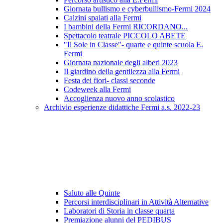
Giornata bullismo e cyberbullismo-Fermi 2024
Calzini spaiati alla Fermi
I bambini della Fermi RICORDANO...
Spettacolo teatrale PICCOLO ABETE
"Il Sole in Classe"- quarte e quinte scuola E.
Fermi
Giornata nazionale degli alberi 2023
Il giardino della gentilezza alla Fermi
Festa dei fiori- classi seconde
Codeweek alla Fermi
Accoglienza nuovo anno scolastico
Archivio esperienze didattiche Fermi a.s. 2022-23
Saluto alle Quinte
Percorsi interdisciplinari in Attività Alternative
Laboratori di Storia in classe quarta
Premiazione alunni del PEDIBUS