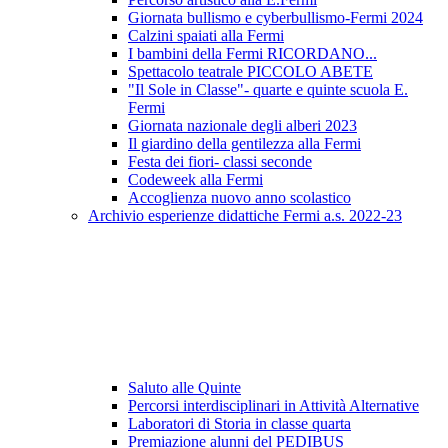
Giornata bullismo e cyberbullismo-Fermi 2024
Calzini spaiati alla Fermi
I bambini della Fermi RICORDANO...
Spettacolo teatrale PICCOLO ABETE
"Il Sole in Classe"- quarte e quinte scuola E.
Fermi
Giornata nazionale degli alberi 2023
Il giardino della gentilezza alla Fermi
Festa dei fiori- classi seconde
Codeweek alla Fermi
Accoglienza nuovo anno scolastico
Archivio esperienze didattiche Fermi a.s. 2022-23
Saluto alle Quinte
Percorsi interdisciplinari in Attività Alternative
Laboratori di Storia in classe quarta
Premiazione alunni del PEDIBUS