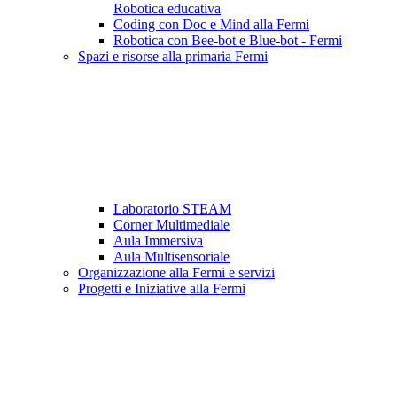
Robotica educativa
Coding con Doc e Mind alla Fermi
Robotica con Bee-bot e Blue-bot - Fermi
Spazi e risorse alla primaria Fermi
Laboratorio STEAM
Corner Multimediale
Aula Immersiva
Aula Multisensoriale
Organizzazione alla Fermi e servizi
Progetti e Iniziative alla Fermi