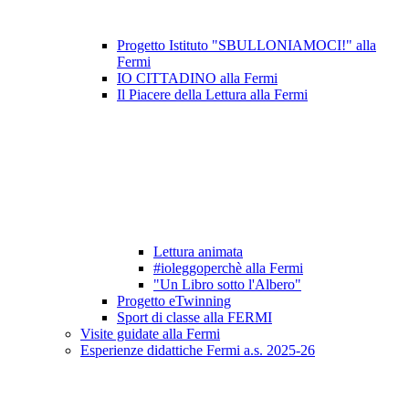
Progetto Istituto "SBULLONIAMOCI!" alla
Fermi
IO CITTADINO alla Fermi
Il Piacere della Lettura alla Fermi
Lettura animata
#ioleggoperchè alla Fermi
"Un Libro sotto l'Albero"
Progetto eTwinning
Sport di classe alla FERMI
Visite guidate alla Fermi
Esperienze didattiche Fermi a.s. 2025-26