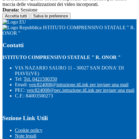
traccia delle visualizzazioni dei video incorporati.
Durata:
Sessione
Accetta tutti
Salva le preferenze
ISTITUTO COMPRENSIVO STATALE " R.
ONOR "
Contatti
ISTITUTO COMPRENSIVO STATALE " R. ONOR "
VIA NAZARIO SAURO 11 - 30027 SAN DONA' DI
PIAVE(VE)
Tel:
Tel. 0421590350
Email:
veic824008@istruzione.it
Link per inviare una mail
PEC:
veic824008@pec.istruzione.it
Link per inviare una mail
C.F.: 84003500273
Sezione Link Utili
Cookie policy
Note legali