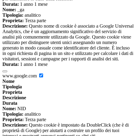
Durata:
1 anno 1 mese
Nome:
_ga
Tipologia:
analitico
Proprieta:
Terza parte
Descrizione:
Questo nome di cookie è associato a Google Universal
Analytics, che è un aggiornamento significativo del servizio di
analisi più comunemente utilizzato da Google. Questo cookie viene
utilizzato per distinguere utenti unici assegnando un numero
generato in modo casuale come identificatore del cliente. È incluso
in ogni richiesta di pagina in un sito e utilizzato per calcolare i dati di
visitatori, sessioni e campagne per i rapporti di analisi dei siti.
Durata:
1 anno 1 mese
www.google.com
Nome
Tipologia
Proprieta
Descrizione
Durata
Nome:
NID
Tipologia:
analitico
Proprieta:
Terza parte
Descrizione:
Questo cookie è impostato da DoubleClick (che è di
proprietà di Google) per aiutarti a costruire un profilo dei tuoi
interessi e mostrarti annunci pertinenti su altri siti.