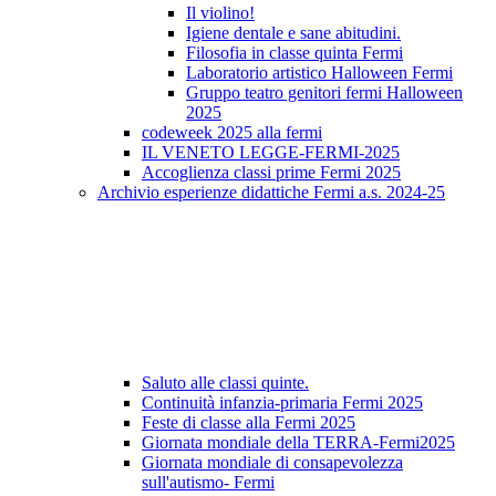
Il violino!
Igiene dentale e sane abitudini.
Filosofia in classe quinta Fermi
Laboratorio artistico Halloween Fermi
Gruppo teatro genitori fermi Halloween
2025
codeweek 2025 alla fermi
IL VENETO LEGGE-FERMI-2025
Accoglienza classi prime Fermi 2025
Archivio esperienze didattiche Fermi a.s. 2024-25
Saluto alle classi quinte.
Continuità infanzia-primaria Fermi 2025
Feste di classe alla Fermi 2025
Giornata mondiale della TERRA-Fermi2025
Giornata mondiale di consapevolezza
sull'autismo- Fermi