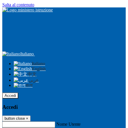
Salta al contenuto
Italiano
Italiano
English
中文
عربى
বাংলা
Accedi
Accedi
button close
×
Nome Utente