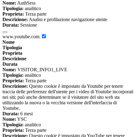
Nome:
AuthSess
Tipologia:
analitico
Proprieta:
Terza parte
Descrizione:
Analisi e profilazione navigazione utente
Durata:
Sessione
www.youtube.com
Nome
Tipologia
Proprieta
Descrizione
Durata
Nome:
VISITOR_INFO1_LIVE
Tipologia:
analitico
Proprieta:
Terza parte
Descrizione:
Questo cookie è impostato da Youtube per tenere
traccia delle preferenze dell'utente per i video di Youtube incorporati
nei siti; può anche determinare se il visitatore del sito web sta
utilizzando la nuova o la vecchia versione dell'interfaccia di
Youtube.
Durata:
6 mesi
Nome:
YSC
Tipologia:
analitico
Proprieta:
Terza parte
Descrizione:
Questo cookie è impostato da YouTube per tenere