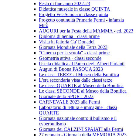
Festa di fine anno 2022-23
Didattica museale in classe QUINTA
Progetto VelaScuola in classe quinta
Progetto continuità Primaria Fermi - infanzia
Mirò
AUGURI per la Festa della MAMMA - ed. 2023
Diploma di penna - classi prime
Visita in fattoria Ca' Donadel
Giornata Mondiale della Terra 2023
"Cinema per la scuola" - classi prime
Geometria attiva - classi seconde
Uscita didattica al Parco degli Alberi Parlanti
Auguri di Buona PASQUA 2023
Le classi TERZE al Museo della Bonifica
L'era secondaria vista dalle classi terze
Le classi QUARTE al Museo della Bonifica
Le classi SECONDE al Museo della Bonifica
Giornate dello SPORT 2023
CARNEVALE 2023 alla Fermi
Laboratorio di lettura e immagine - classi
QUARTE
Giornata nazionale contro il bullismo e il
cyberbullismo
Giornata dei CALZINI SPAIATI alla Fermi
27 gennaio - Giornata della MEMORIA 2023