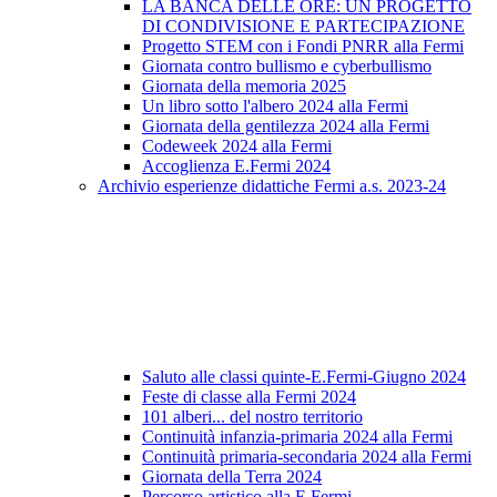
LA BANCA DELLE ORE: UN PROGETTO
DI CONDIVISIONE E PARTECIPAZIONE
Progetto STEM con i Fondi PNRR alla Fermi
Giornata contro bullismo e cyberbullismo
Giornata della memoria 2025
Un libro sotto l'albero 2024 alla Fermi
Giornata della gentilezza 2024 alla Fermi
Codeweek 2024 alla Fermi
Accoglienza E.Fermi 2024
Archivio esperienze didattiche Fermi a.s. 2023-24
Saluto alle classi quinte-E.Fermi-Giugno 2024
Feste di classe alla Fermi 2024
101 alberi... del nostro territorio
Continuità infanzia-primaria 2024 alla Fermi
Continuità primaria-secondaria 2024 alla Fermi
Giornata della Terra 2024
Percorso artistico alla E.Fermi