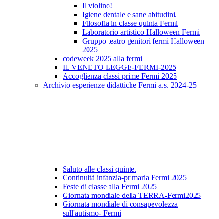
Il violino!
Igiene dentale e sane abitudini.
Filosofia in classe quinta Fermi
Laboratorio artistico Halloween Fermi
Gruppo teatro genitori fermi Halloween
2025
codeweek 2025 alla fermi
IL VENETO LEGGE-FERMI-2025
Accoglienza classi prime Fermi 2025
Archivio esperienze didattiche Fermi a.s. 2024-25
Saluto alle classi quinte.
Continuità infanzia-primaria Fermi 2025
Feste di classe alla Fermi 2025
Giornata mondiale della TERRA-Fermi2025
Giornata mondiale di consapevolezza
sull'autismo- Fermi