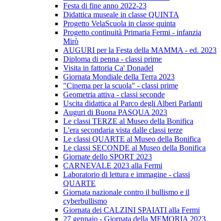
Festa di fine anno 2022-23
Didattica museale in classe QUINTA
Progetto VelaScuola in classe quinta
Progetto continuità Primaria Fermi - infanzia
Mirò
AUGURI per la Festa della MAMMA - ed. 2023
Diploma di penna - classi prime
Visita in fattoria Ca' Donadel
Giornata Mondiale della Terra 2023
"Cinema per la scuola" - classi prime
Geometria attiva - classi seconde
Uscita didattica al Parco degli Alberi Parlanti
Auguri di Buona PASQUA 2023
Le classi TERZE al Museo della Bonifica
L'era secondaria vista dalle classi terze
Le classi QUARTE al Museo della Bonifica
Le classi SECONDE al Museo della Bonifica
Giornate dello SPORT 2023
CARNEVALE 2023 alla Fermi
Laboratorio di lettura e immagine - classi
QUARTE
Giornata nazionale contro il bullismo e il
cyberbullismo
Giornata dei CALZINI SPAIATI alla Fermi
27 gennaio - Giornata della MEMORIA 2023