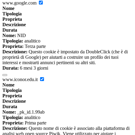
www.google.com
Nome
Tipologia
Proprieta
Descrizione
Durata
Nome:
NID
Tipologia:
analitico
Proprieta:
Terza parte
Descrizione:
Questo cookie è impostato da DoubleClick (che è di
proprietà di Google) per aiutarti a costruire un profilo dei tuoi
interessi e mostrarti annunci pertinenti su altri siti.
Durata:
6 mesi 3 giorni
www.iconor.edu.it
Nome
Tipologia
Proprieta
Descrizione
Durata
Nome:
_pk_id.1.99ab
Tipologia:
analitico
Proprieta:
Prima parte
Descrizione:
Questo nome di cookie è associato alla piattaforma di
analisi web open source Piwik. Viene utilizzato per aiutare i