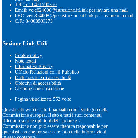
Tel:
Tel. 0421590350
Email:
veic824008@istruzione.it
Link per inviare una mail
PEC:
veic824008@pec.istruzione.it
Link per inviare una mail
C.F.: 84003500273
Sezione Link Utili
Cookie policy
Note legali
Informativa Privacy
Ufficio Relazioni con il Pubblico
Dichiarazione di accessibilità
Obiettivi di accessibilità
Gestione consensi cookie
Pagina visualizzata
552
volte
Questo sito web è stato finanziato con il sostegno della
Commissione europea. Il sito e tutti i suoi contenuti
riflettono solo le opinioni dell' autore e la
Commissione non può essere ritenuta responsabile per
qualsiasi uso che possa essere fatto delle informazioni
in esso contenute.