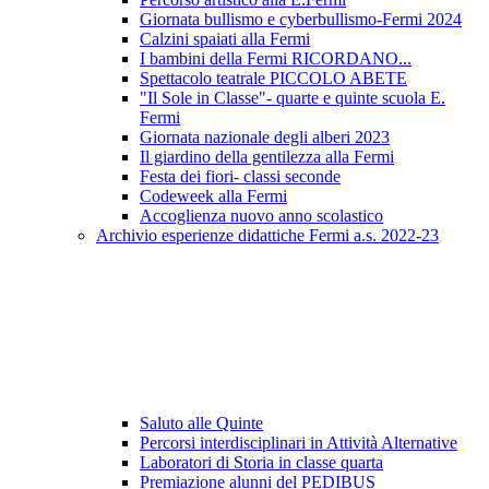
Giornata bullismo e cyberbullismo-Fermi 2024
Calzini spaiati alla Fermi
I bambini della Fermi RICORDANO...
Spettacolo teatrale PICCOLO ABETE
"Il Sole in Classe"- quarte e quinte scuola E.
Fermi
Giornata nazionale degli alberi 2023
Il giardino della gentilezza alla Fermi
Festa dei fiori- classi seconde
Codeweek alla Fermi
Accoglienza nuovo anno scolastico
Archivio esperienze didattiche Fermi a.s. 2022-23
Saluto alle Quinte
Percorsi interdisciplinari in Attività Alternative
Laboratori di Storia in classe quarta
Premiazione alunni del PEDIBUS