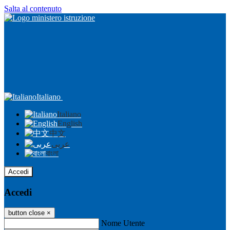
Salta al contenuto
Italiano
Italiano
English
中文
عربى
বাংলা
Accedi
Accedi
button close
×
Nome Utente