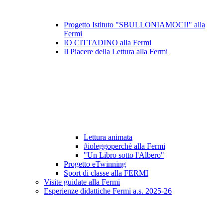
Progetto Istituto "SBULLONIAMOCI!" alla
Fermi
IO CITTADINO alla Fermi
Il Piacere della Lettura alla Fermi
Lettura animata
#ioleggoperchè alla Fermi
"Un Libro sotto l'Albero"
Progetto eTwinning
Sport di classe alla FERMI
Visite guidate alla Fermi
Esperienze didattiche Fermi a.s. 2025-26