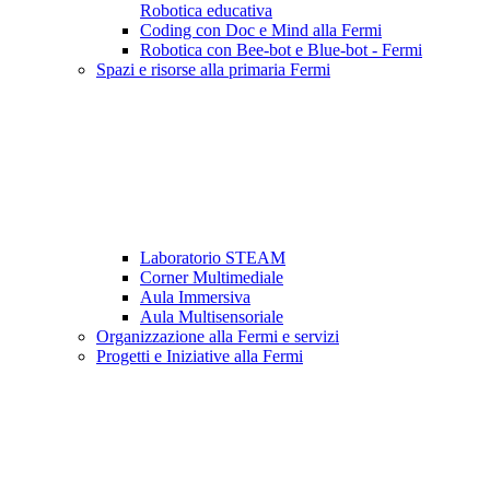
Robotica educativa
Coding con Doc e Mind alla Fermi
Robotica con Bee-bot e Blue-bot - Fermi
Spazi e risorse alla primaria Fermi
Laboratorio STEAM
Corner Multimediale
Aula Immersiva
Aula Multisensoriale
Organizzazione alla Fermi e servizi
Progetti e Iniziative alla Fermi