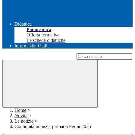
Didattica
Panoramica
Offerta formativa
Le schede didattiche
Informazioni Utili
Campo di ricerca per le pagine del sito
Home
>
Novità
>
Le notizie
>
Continuità infanzia-primaria Fermi 2025