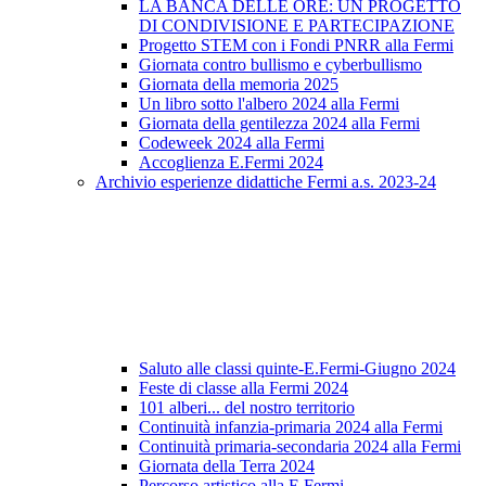
LA BANCA DELLE ORE: UN PROGETTO
DI CONDIVISIONE E PARTECIPAZIONE
Progetto STEM con i Fondi PNRR alla Fermi
Giornata contro bullismo e cyberbullismo
Giornata della memoria 2025
Un libro sotto l'albero 2024 alla Fermi
Giornata della gentilezza 2024 alla Fermi
Codeweek 2024 alla Fermi
Accoglienza E.Fermi 2024
Archivio esperienze didattiche Fermi a.s. 2023-24
Saluto alle classi quinte-E.Fermi-Giugno 2024
Feste di classe alla Fermi 2024
101 alberi... del nostro territorio
Continuità infanzia-primaria 2024 alla Fermi
Continuità primaria-secondaria 2024 alla Fermi
Giornata della Terra 2024
Percorso artistico alla E.Fermi