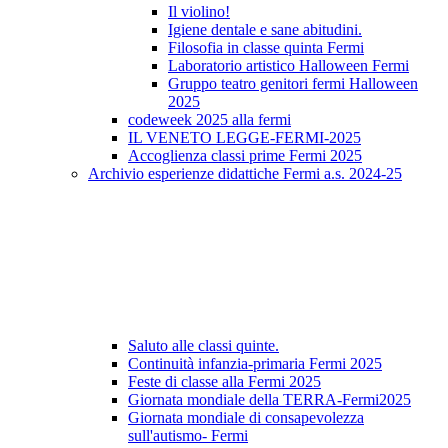
Il violino!
Igiene dentale e sane abitudini.
Filosofia in classe quinta Fermi
Laboratorio artistico Halloween Fermi
Gruppo teatro genitori fermi Halloween
2025
codeweek 2025 alla fermi
IL VENETO LEGGE-FERMI-2025
Accoglienza classi prime Fermi 2025
Archivio esperienze didattiche Fermi a.s. 2024-25
Saluto alle classi quinte.
Continuità infanzia-primaria Fermi 2025
Feste di classe alla Fermi 2025
Giornata mondiale della TERRA-Fermi2025
Giornata mondiale di consapevolezza
sull'autismo- Fermi