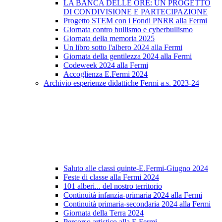
LA BANCA DELLE ORE: UN PROGETTO
DI CONDIVISIONE E PARTECIPAZIONE
Progetto STEM con i Fondi PNRR alla Fermi
Giornata contro bullismo e cyberbullismo
Giornata della memoria 2025
Un libro sotto l'albero 2024 alla Fermi
Giornata della gentilezza 2024 alla Fermi
Codeweek 2024 alla Fermi
Accoglienza E.Fermi 2024
Archivio esperienze didattiche Fermi a.s. 2023-24
Saluto alle classi quinte-E.Fermi-Giugno 2024
Feste di classe alla Fermi 2024
101 alberi... del nostro territorio
Continuità infanzia-primaria 2024 alla Fermi
Continuità primaria-secondaria 2024 alla Fermi
Giornata della Terra 2024
Percorso artistico alla E.Fermi