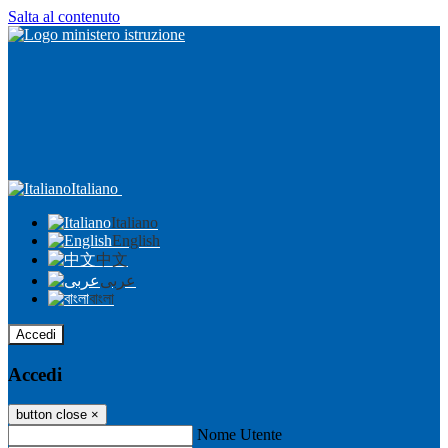
Salta al contenuto
Italiano
Italiano
English
中文
عربى
বাংলা
Accedi
Accedi
button close
×
Nome Utente