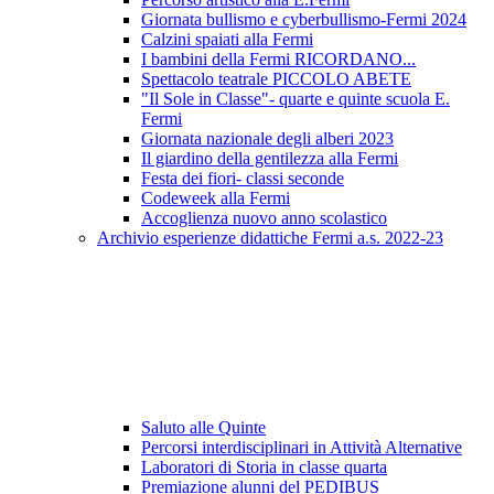
Giornata bullismo e cyberbullismo-Fermi 2024
Calzini spaiati alla Fermi
I bambini della Fermi RICORDANO...
Spettacolo teatrale PICCOLO ABETE
"Il Sole in Classe"- quarte e quinte scuola E.
Fermi
Giornata nazionale degli alberi 2023
Il giardino della gentilezza alla Fermi
Festa dei fiori- classi seconde
Codeweek alla Fermi
Accoglienza nuovo anno scolastico
Archivio esperienze didattiche Fermi a.s. 2022-23
Saluto alle Quinte
Percorsi interdisciplinari in Attività Alternative
Laboratori di Storia in classe quarta
Premiazione alunni del PEDIBUS