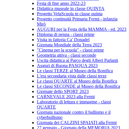
Festa di fine anno 2022-23
Didattica museale in classe QUINTA
Progetto VelaScuola in classe quinta
Progetto continuità Primaria Fermi - infanzia
Mirò
AUGURI per la Festa della MAMMA - ed. 2023
Diploma di penna - classi prime
Visita in fattoria Ca' Donadel
Giornata Mondiale della Terra 2023
"Cinema per la scuola" - classi prime
Geometria attiva - classi seconde
Uscita didattica al Parco degli Alberi Parlanti
Auguri di Buona PASQUA 2023
Le classi TERZE al Museo della Bonifica
L'era secondaria vista dalle classi terze
Le classi QUARTE al Museo della Bonifica
Le classi SECONDE al Museo della Bonifica
Giornate dello SPORT 2023
CARNEVALE 2023 alla Fermi
Laboratorio di lettura e immagine - classi
QUARTE
Giornata nazionale contro il bullismo e il
cyberbullismo
Giornata dei CALZINI SPAIATI alla Fermi
27 gennaio - Giornata della MEMORIA 2023