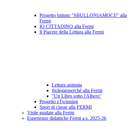
Progetto Istituto "SBULLONIAMOCI!" alla
Fermi
IO CITTADINO alla Fermi
Il Piacere della Lettura alla Fermi
Lettura animata
#ioleggoperchè alla Fermi
"Un Libro sotto l'Albero"
Progetto eTwinning
Sport di classe alla FERMI
Visite guidate alla Fermi
Esperienze didattiche Fermi a.s. 2025-26