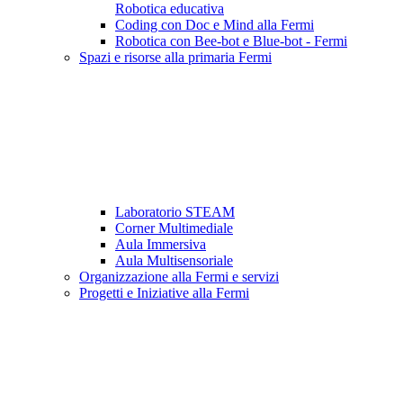
Robotica educativa
Coding con Doc e Mind alla Fermi
Robotica con Bee-bot e Blue-bot - Fermi
Spazi e risorse alla primaria Fermi
Laboratorio STEAM
Corner Multimediale
Aula Immersiva
Aula Multisensoriale
Organizzazione alla Fermi e servizi
Progetti e Iniziative alla Fermi