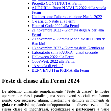
Progetto CONTINUITA' Fermi
AUGURI di Buon NATALE 2022 dalla scuola
Fermi
Un libro sotto l'albero - edizione Natale 2022
C'è aria di Natale alla Fermi
Hour of Code 2022 alla Fermi
21 novembre 2022 - Giornata degli Alberi alla
Fermi
20 novembre - Giornata Mondiale dei Diritti dei
Bambini
13 novembre 2022 - Giornata della Gentilezza
Laboratorio sulla PAURA - classi seconde
Halloween 2022 alla Fermi
CodeWeek 2022 alla Fermi
"A scuola di gelato"
BENVENUTI in PRIMA alla Fermi
Feste di classe alla Fermi 2024
Le abbiamo chiamate semplicemente "Feste di classe" le nostre
aperture per classi parallele, ma sono eventi speciali che hanno
riunito con successo,
alunni, insegnanti e genitori in momenti di
gioia
e
condivisione
, dando un'opportunità alle diverse sezioni della
stessa classe di
incontrarsi
,
socializzare
e
partecipare
a varie