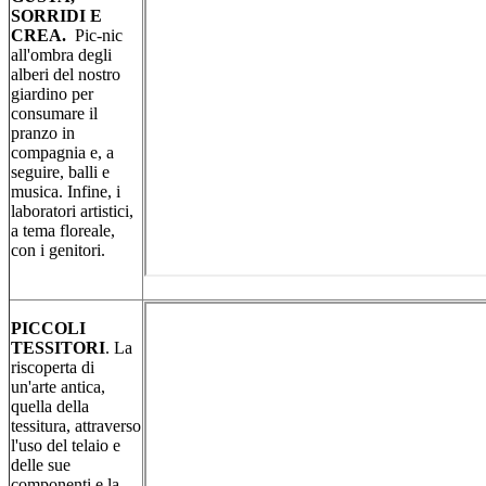
SORRIDI E
CREA.
Pic-nic
all'ombra degli
alberi del nostro
giardino per
consumare il
pranzo in
compagnia e, a
seguire, balli e
musica. Infine, i
laboratori artistici,
a tema floreale,
con i genitori.
PICCOLI
TESSITORI
.
La
riscoperta di
un'arte antica,
quella della
tessitura, attraverso
l'uso del telaio e
delle sue
componenti e la