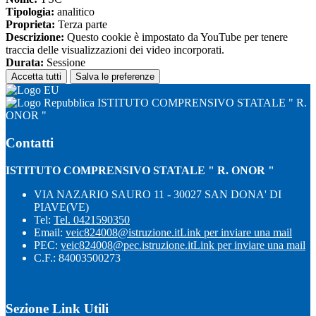
Tipologia:
analitico
Proprieta:
Terza parte
Descrizione:
Questo cookie è impostato da YouTube per tenere
traccia delle visualizzazioni dei video incorporati.
Durata:
Sessione
Accetta tutti
Salva le preferenze
ISTITUTO COMPRENSIVO STATALE " R.
ONOR "
Contatti
ISTITUTO COMPRENSIVO STATALE " R. ONOR "
VIA NAZARIO SAURO 11 - 30027 SAN DONA' DI
PIAVE(VE)
Tel:
Tel. 0421590350
Email:
veic824008@istruzione.it
Link per inviare una mail
PEC:
veic824008@pec.istruzione.it
Link per inviare una mail
C.F.: 84003500273
Sezione Link Utili