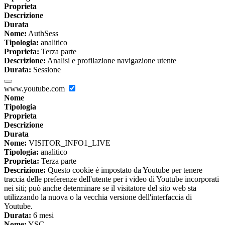
Proprieta
Descrizione
Durata
Nome:
AuthSess
Tipologia:
analitico
Proprieta:
Terza parte
Descrizione:
Analisi e profilazione navigazione utente
Durata:
Sessione
www.youtube.com
Nome
Tipologia
Proprieta
Descrizione
Durata
Nome:
VISITOR_INFO1_LIVE
Tipologia:
analitico
Proprieta:
Terza parte
Descrizione:
Questo cookie è impostato da Youtube per tenere
traccia delle preferenze dell'utente per i video di Youtube incorporati
nei siti; può anche determinare se il visitatore del sito web sta
utilizzando la nuova o la vecchia versione dell'interfaccia di
Youtube.
Durata:
6 mesi
Nome:
YSC